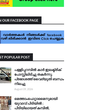
N OUR FACEBOOK PAGE
T POPULAR POST
പള്ളിപ്പറമ്പിൽ കാർ ഇലക്ട്രിക്
പോസ്റ്റിലിടിച്ചു തകർന്നു;
പ്രദേശത്ത് വൈദ്യുതി ബന്ധം
നിലച്ചു
August 09, 2026
മെത്താംഫെറ്റാമൈനുമായി
യുവാവ് പിടിയിൽ ;
പിടിയിലായത് കമ്പിൽ,