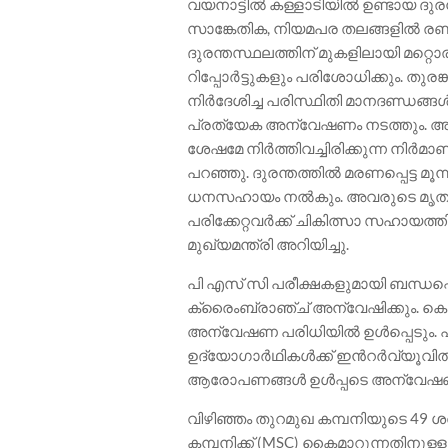
വയനാട്ടിൽ കള്ളാടിയിൽ ഉണ്ടായ ദുരന്
സാങ്കേതിക, നിയമപര തലങ്ങളിൽ രണ്ട
ദുരന്തസ്ഥലത്തിന് മുകളിലായി മറ്റ
റിപ്പോർട്ടുകളും പരിശോധിക്കും. തുരങ
നിർദേശിച്ച പരിസ്ഥിതി മാനദണ്ഡങ്ങൾ
പ്രത്യേക അന്വേഷണം നടത്തും.
ശേഷമേ നിർത്തിവച്ചിരിക്കുന്ന നിർമാ
പറഞ്ഞു. ദുരന്തത്തിൽ മരണപ്പെട്ട മൂ
ധനസഹായം നൽകും. അവരുടെ മൃതദേഹം
പരിക്കേറ്റവർക്ക് ചികിത്സാ സഹായത്
മുഖ്യമന്ത്രി അറിയിച്ചു.
പി എസ് സി പരീക്ഷകളുമായി ബന്ധപ്പ
ക്രൈംബ്രാഞ്ച് അന്വേഷിക്കും. കെ 
അന്വേഷണ പരിധിയിൽ ഉൾപ്പെടും. പരീക
ഉദ്യോഗാർഥികൾക്ക് ഇൻറർവ്യൂവിൽ അധ
ആരോപണങ്ങൾ ഉൾപ്പടെ അന്വേഷണത്
വിഴിഞ്ഞം തുറമുഖ കമ്പനിയുടെ 49 
കമ്പനിക്ക് (MSC) കൈമാറുന്നതിനുള്