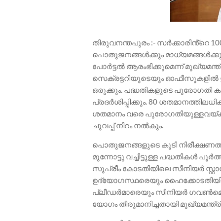
തിരുവനന്തപുരം :- സർക്കാരിൻ്റെ 
പൊതുജനങ്ങൾക്കും മാധ്യമങ്ങൾക്കും 
പോർട്ടൽ ആരംഭിക്കുമെന്ന് മുഖ്യമന്ത
സെക്രട്ടറിയുടെയും ഓഫീസുകളി
ഒരുക്കും. പദ്ധതികളുടെ പുരോഗതി
പ്രദർശിപ്പിക്കും. 80 ശതമാനത്തിലധി
ശതമാനം വരെ പുരോഗതിയുള്ളവയ്ക്ക
ചുവപ്പ് നിറം നൽകും.
പൊതുജനങ്ങളുടെ കൂടി നിരീക്ഷണത്
മുന്നോട്ടു വച്ചിട്ടുള്ള പദ്ധതികൾ പൂ
സുപ്രീം കോടതിയിലെ സീനിയർ സ്റ്
ഉദ്യോഗസ്ഥരെയും ഹൈക്കോടതിയില
പ്ലീഡർമാരെയും സീനിയർ ഗവൺമെന്റ്
യോഗം തീരുമാനിച്ചതായി മുഖ്യമന്ത്രി