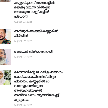
കണ്ണാടിപ്പറമ്പ് ഭാഗങ്ങളിൽ
മയക്കു മരുന്ന് വിൽപ്പന
നടത്തുന്ന കണ്ണികളിൽ
പ്രധാനി
August 03, 2026
അർജുൻ ആയങ്കി കണ്ണൂരിൽ
പിടിയിൽ
August 09, 2026
അജയൻ നിര്യാതനായി
August 07, 2026
ഭർത്താവിന്റെ ലഹരി ഉപയോഗം
ചോദ്യംചെയ്തതിന് ക്രൂര
പീഡനം ; കണ്ണൂരിൽ 20
വയസ്സുകാരിയുടെ
ആത്മഹത്യയിൽ
അന്വേഷണം ആവശ്യപ്പെട്ട്
കുടുംബം
August 06, 2026