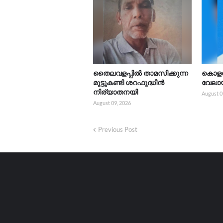
തൈലവളപ്പിൽ താമസിക്കുന്ന
കൊളച
മുട്ടുകണ്ടി ശറഫുദ്ധീൻ
വേലാ
നിര്യാതനയി
August 0
August 09, 2026
Previous Post