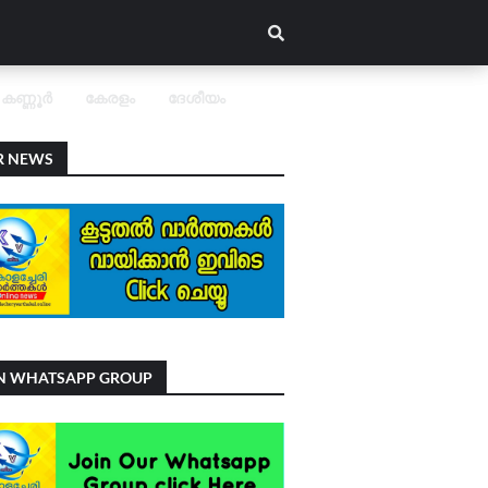
കണ്ണൂർ
കേരളം
ദേശീയം
R NEWS
IN WHATSAPP GROUP