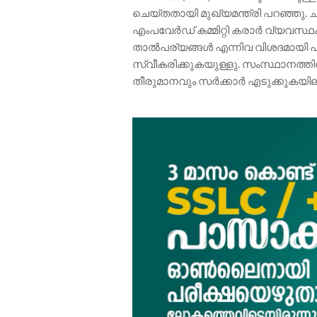
ചെയ്തതായി മുഖ്യമന്ത്രി പറഞ്ഞു. 
എംപവേർഡ് കമ്മിറ്റി കരാർ വ്യവസ്
താൽപര്യങ്ങൾ എന്നിവ വിശദമായി പ
സ്വീകരിക്കുകയുള്ളു. സംസ്ഥാനത്തി
തീരുമാനവും സർക്കാർ എടുക്കുകയില്ലെ