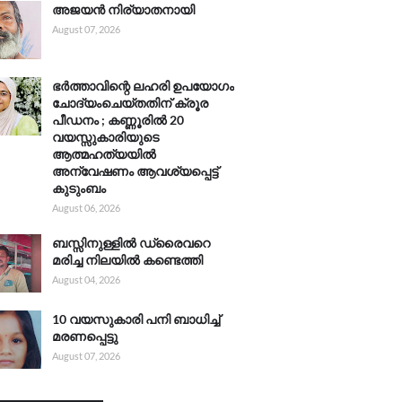
അജയൻ നിര്യാതനായി
August 07, 2026
ഭർത്താവിന്റെ ലഹരി ഉപയോഗം
ചോദ്യംചെയ്തതിന് ക്രൂര
പീഡനം ; കണ്ണൂരിൽ 20
വയസ്സുകാരിയുടെ
ആത്മഹത്യയിൽ
അന്വേഷണം ആവശ്യപ്പെട്ട്
കുടുംബം
August 06, 2026
ബസ്സിനുള്ളിൽ ഡ്രൈവറെ
മരിച്ച നിലയിൽ കണ്ടെത്തി
August 04, 2026
10 വയസുകാരി പനി ബാധിച്ച്
മരണപ്പെട്ടു
August 07, 2026