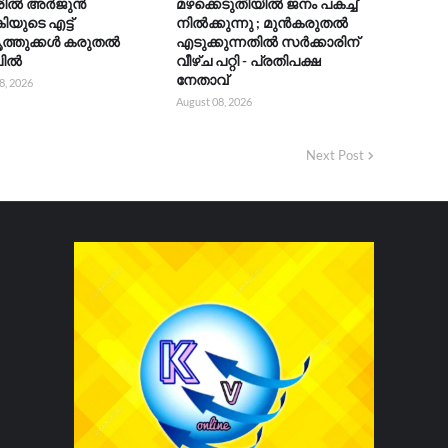
ൂരിൽ അർജുൻ
മഴക്കെടുതിയിൽ ജനം പകച്ച്
ിയുടെ എട്ട്
നിൽക്കുന്നു ; മുൻകരുതൽ
ത്തുക്കൾ കരുതൽ
എടുക്കുന്നതിൽ സർക്കാരിന്
ലിൽ
വീഴ്ച പറ്റി - പ്രതിപക്ഷ
നേതാവ്
8, 2026
August 08, 2026
Next Post