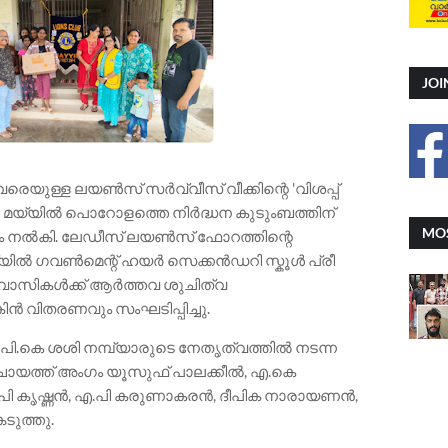
JOI
െയുള്ള ലയൺസ് സർവ്വീസ് വീക്കിന്റെ 'വിശപ്പ്
ി മയ്യിൽ പൊറോളത്തെ നിർദ്ധന കുടുംബത്തിന്
MOS
വും നൽകി. ലേഡീസ് ലയൺസ് ഫോറത്തിന്റെ
യിൽ ഗവൺമെന്റ് ഹയർ സെക്കൻഡറി സ്കൂൾ പ്രീ
തേവാസികൾക്ക് ആർത്തവ ശുചിത്വ
ൻ വിതരണവും സംഘടിപ്പിച്ചു.
പി.കെ ശശി നമ്പ്യാരുടെ നേതൃത്വത്തിൽ നടന്ന
ഞ്ചായത്ത് അംഗം യൂസുഫ് പാലക്കീൽ, എ.കെ
പി കൃഷ്ണൻ, എ.പി കരുണാകരൻ, ദീപിക നാരായണൻ,
ടുത്തു.