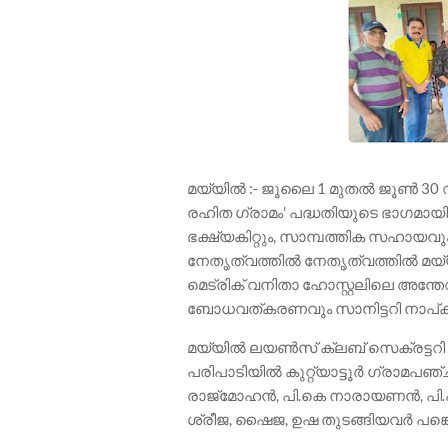
മയ്യിൽ :- ജൂലൈ 1 മുതൽ ജൂൺ 30 വര
രഹിത ഗ്രാമം' പദ്ധതിയുടെ ഭാഗമായ
ഭക്ഷ്യകിറ്റും, സാമ്പത്തിക സഹായ
നേതൃത്വത്തിൽ നേതൃത്വത്തിൽ മയ്
മെട്രിക് വനിതാ ഹോസ്റ്റലിലെ അന്
ബോധവത്കരണവും സാനിട്ടറി നാപ്കി
മയ്യിൽ ലയൺസ് ക്ലബ് സെക്രട്ടറി 
പരിപാടിയിൽ കുറ്റ്യാട്ടൂർ ഗ്രാമപ
രാജ്മോഹൻ, പി.കെ നാരായണൻ, പി.
ശ്രീജ, ഷൈജ, ഉഷ തുടങ്ങിയവർ പങ്കെ