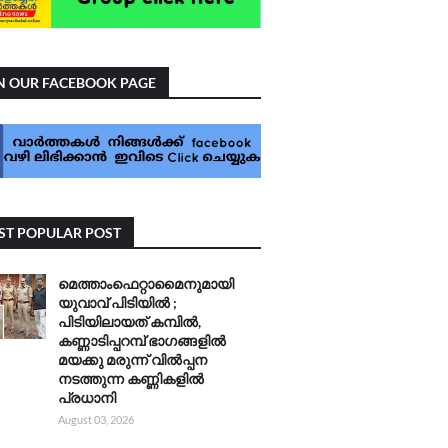
N OUR FACEBOOK PAGE
T POPULAR POST
മെത്താംഫെറ്റാമൈനുമായി
യുവാവ് പിടിയിൽ ;
പിടിയിലായത് കമ്പിൽ,
കണ്ണാടിപ്പറമ്പ് ഭാഗങ്ങളിൽ
മയക്കു മരുന്ന് വിൽപ്പന
നടത്തുന്ന കണ്ണികളിൽ
പ്രധാനി
August 03, 2026