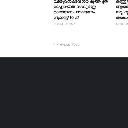
വള്ളുവൻകടവ് ശ്രീ മുത്തപ്പൻ
കണ്ണ
മടപ്പുരയിൽ സമ്പൂർണ്ണ
ആയങ്ക
രാമായണ പാരായണം
സുഹൃ
ആഗസ്ത് 10 ന്
തടങ്ക
August 08, 2026
August 0
Previous Post