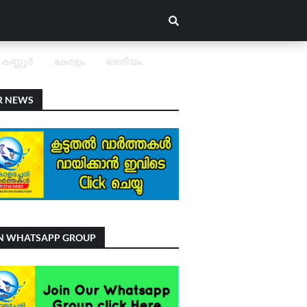
കണ്ണൂർ
കേരളം
ദേശീയം
R NEWS
IN WHATSAPP GROUP