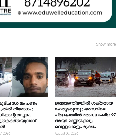
Show more
ുടിച്ച ശേഷം പണം
ഉത്തരേന്ത്യയിൽ ശക്തമായ
്ചതിൽ വിരോധം ;
മഴ തുടരുന്നു ; അസമിലെ
കന്റെ തട്ടുകട
പ്രളയത്തിൽ മരണസംഖ്യ 97
ചുതകർത്ത യുവാവ്
ആയി, മണ്ണിടിച്ചിലും
ിൽ
വെള്ളക്കെട്ടും രൂക്ഷം
7, 2026
August 07, 2026