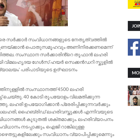
JOI
രെ സർക്കാർ സംവിധാനങ്ങളുടെ നേതൃത്വത്തിൽ
ിന്തുണയ്ക്കാൻ പൊതുസമൂഹവും അണിനിരക്കണമെന്ന്
ചെന്നിത്തല. സംസ്ഥാന സർക്കാരിൻ്റെ തൂഫാൻ ലഹരി
മായി വിമലഹൃദയ ഗേൾസ് ഹയർ സെക്കൻഡറി സ്കൂളിൽ
വിദ്യാലയം' പരിപാടിയുടെ ഉദ്ഘാടനം
MOS
ിനുള്ളിൽ സംസ്ഥാനത്ത് 4500 ലഹരി
് ചെയ്‌തു. 40 കോടി രൂപയോളം വിലമതിക്കുന്ന
തു. ലഹരി ഉപയോഗിക്കാൻ പ്രേരിപ്പിക്കുന്നവർക്കും
. രാസലഹരി, ഹൈബ്രിഡ് ലഹരിവസ്തുക്കൾ എന്നിവയുടെ
വിധാനങ്ങൾ കൂടുതൽ ശക്തമാക്കും. ലഹരിവ്യാപനം
ിധാനം നടപ്പാക്കും. ഐജി റാങ്കിലുള്ള
തട്ടുകളിലേക്കും സംവിധാനം വ്യാപിപ്പിക്കുമെന്നും