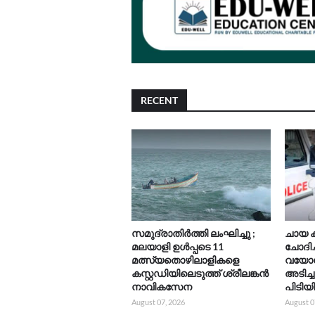
RECENT
സമുദ്രാതിർത്തി ലംഘിച്ചു ;
ചായ ക
മലയാളി ഉൾപ്പടെ 11
ചോദിച
മത്സ്യതൊഴിലാളികളെ
വയോധി
കസ്റ്റഡിയിലെടുത്ത് ശ്രീലങ്കൻ
അടിച്
നാവികസേന
പിടിയ
August 07, 2026
August 0