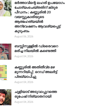
ഭർത്താവിന്റെ ലഹരി ഉപയോഗം
ചോദ്യംചെയ്തതിന് ക്രൂര
പീഡനം ; കണ്ണൂരിൽ 20
വയസ്സുകാരിയുടെ
ആത്മഹത്യയിൽ
അന്വേഷണം ആവശ്യപ്പെട്ട്
കുടുംബം
August 06, 2026
ബസ്സിനുള്ളിൽ ഡ്രൈവറെ
മരിച്ച നിലയിൽ കണ്ടെത്തി
August 04, 2026
കണ്ണൂരിൽ അതിതീവ്ര മഴ
മുന്നറിയിപ്പ് ; റെഡ് അലർട്ട്
പ്രഖ്യാപിച്ചു
August 04, 2026
ചൂളിയാട് അടുവാപ്പുറത്തെ
രൂപേഷ് നിര്യാതനായി
August 04, 2026