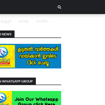
കണ്ണൂർ
കേരളം
ദേശീയം
R NEWS
IN WHATSAPP GROUP