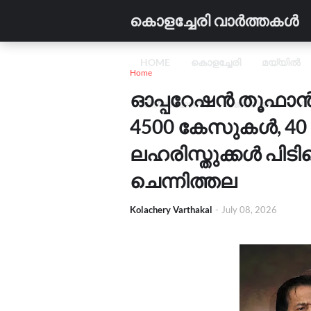
കൊളച്ചേരി വാർത്തകൾ
HOME
കൊളച്ചേരി
മയ്യിൽ
Home
ഓപ്പറേഷൻ തൂഫാൻ ;
വിദ്യാഭ്യാസം
വാണിജ്യം
C
4500 കേസുകൾ, 40
ലഹരിസ്തുക്കൾ പിടിച
ചെന്നിത്തല
Kolachery Varthakal
-
July 08, 2026