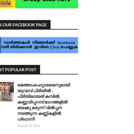
N OUR FACEBOOK PAGE
T POPULAR POST
മെത്താംഫെറ്റാമൈനുമായി
യുവാവ് പിടിയിൽ ;
പിടിയിലായത് കമ്പിൽ,
കണ്ണാടിപ്പറമ്പ് ഭാഗങ്ങളിൽ
മയക്കു മരുന്ന് വിൽപ്പന
നടത്തുന്ന കണ്ണികളിൽ
പ്രധാനി
August 03, 2026