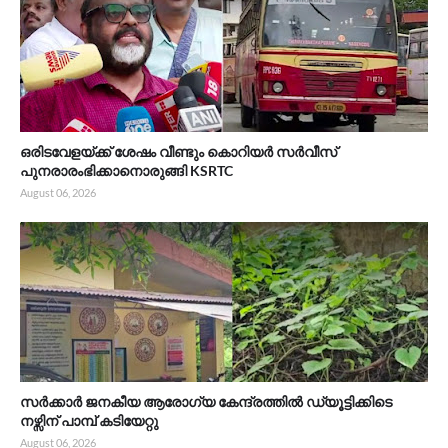
ഒരിടവേളയ്ക്ക് ശേഷം വീണ്ടും കൊറിയർ സർവീസ്
പുനരാരംഭിക്കാനൊരുങ്ങി KSRTC
August 06, 2026
സർക്കാർ ജനകീയ ആരോഗ്യ കേന്ദ്രത്തിൽ ഡ്യൂട്ടിക്കിടെ
നഴ്സിന് പാമ്പ് കടിയേറ്റു
August 06, 2026