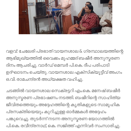
​വളവ്: ചേലേരി പ്രഭാത് വായനശാല & ഗ്രന്ഥാലയത്തിന്റെ
ആഭിമുഖ്യത്തിൽ വൈക്കം മുഹമ്മദ് ബഷീർ അനുസ്മരണ
ദിനം ആചരിച്ചു. വാർഡ് മെമ്പർ പി.കെ. ദീപ പരിപാടി
ഉദ്ഘാടനം ചെയ്തു. വായനശാല എക്സിക്യൂട്ടീവ് അംഗം
ഒ.വി. രാമചന്ദ്രൻ അധ്യക്ഷത വഹിച്ചു.
​ചടങ്ങിൽ വായനശാല സെക്രട്ടറി എം.കെ. മനേഷ് ബഷീർ
അനുസ്മരണ പ്രഭാഷണം നടത്തി. ബഷീറിന്റെ സാഹിത്യ
ജീവിതത്തെയും അദ്ദേഹത്തിന്റെ കൃതികളുടെ സാമൂഹിക
പ്രസക്തിയെയും കുറിച്ചുള്ള ഓർമ്മകൾ അദ്ദേഹം
പങ്കുവെച്ചു. തുടർന്ന് നടന്ന അനുസ്മരണ യോഗത്തിൽ
പി.കെ. രവീന്ദ്രനാഥ്, കെ. സജിത്ത് എന്നിവർ സംസാരിച്ചു.