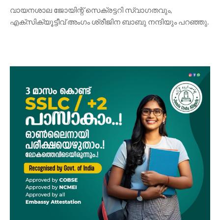
​വായനശാല ജോയിന്റ് സെക്രട്ടറി സ്വാഗതവും,
എക്സിക്യൂട്ടീവ് അംഗം ശ്രീജിന ബാബു നന്ദിയും പറഞ്ഞു.