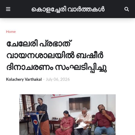
കൊളച്ചേരി വാർത്തകൾ
Home
ചേലേരി പ്രഭാത്
വായനശാലയിൽ ബഷീർ
ദിനാചരണം സംഘടിപ്പിച്ചു
Kolachery Varthakal
-
July 06, 2026