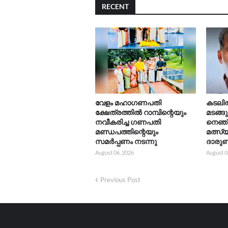
RECENT
വേളം മഹാഗണപതി
കടലിൽ 
ക്ഷേത്രത്തിൽ റാമ്പിന്റെയും
മടങ്ങ
നവീകരിച്ച ഗണപതി
നെഞ്
മണ്ഡപത്തിന്റെയും
മത്സ്
സമർപ്പണം നടന്നു
ദാരുണ
August 06, 2026
August 0
Previous Post