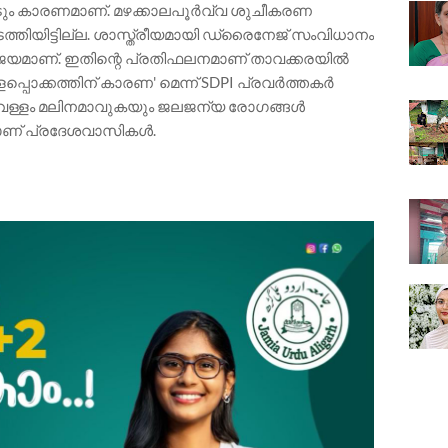
ടും കാരണമാണ്. മഴക്കാലപൂർവ്വ ശുചീകരണ
്തിയിട്ടില്ല. ശാസ്ത്രീയമായി ഡ്രൈനേജ് സംവിധാനം
ാജയമാണ്. ഇതിന്റെ പ്രതിഫലനമാണ് താവക്കരയിൽ
്പൊക്കത്തിന് കാരണ' മെന്ന് SDPI പ്രവർത്തകർ
ടിവെള്ളം മലിനമാവുകയും ജലജന്യ രോഗങ്ങൾ
ലാണ് പ്രദേശവാസികൾ.