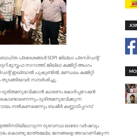
JOI
ട് ബാധിത പ്രദേശങ്ങൾ SDPI ജില്ലാ പ്രസിഡന്റ്‌
റി മുസ്തഫ നാറാത്ത്, ജില്ലാ കമ്മിറ്റി അംഗം
MOS
്‌ ഇഖ്‌ബാൽ പുകുണ്ടിൽ, മണ്ഡലം കമ്മിറ്റി
ുടങ്ങിയവർ സന്ദർശിച്ചു.
ക ദുരിതമനുഭവിക്കാൻ കാരണം കോർപ്പറേഷൻ
ണ്ടാണെന്നും ദുരിതമനുഭവിക്കുന്ന
ായം നൽകണമെന്നും ബഷീർ കണ്ണാടിപ്പറമ്പ്
ള്ളത്തിനടിയിലാവുന്ന ദുരവസ്ഥ ഓരോ വർഷവും
ഷോഭം കൊണ്ടു മാത്രമല്ല. ജനങ്ങളെ അവഗണിക്കുന്ന