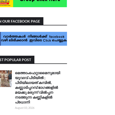
N OUR FACEBOOK PAGE
T POPULAR POST
മെത്താംഫെറ്റാമൈനുമായി
യുവാവ് പിടിയിൽ ;
പിടിയിലായത് കമ്പിൽ,
കണ്ണാടിപ്പറമ്പ് ഭാഗങ്ങളിൽ
മയക്കു മരുന്ന് വിൽപ്പന
നടത്തുന്ന കണ്ണികളിൽ
പ്രധാനി
August 03, 2026