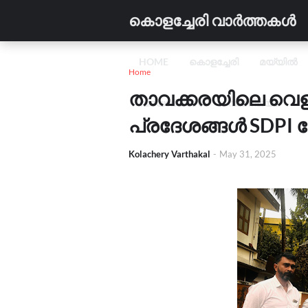
കൊളച്ചേരി വാർത്തകൾ
HOME
കൊളച്ചേരി
മയ്യിൽ
Home
താവക്കരയിലെ വെള
വിദ്യാഭ്യാസം
വാണിജ്യം
C
പ്രദേശങ്ങൾ SDPI ന
Kolachery Varthakal
-
May 31, 2025