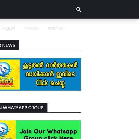
കണ്ണൂർ
കേരളം
ദേശീയം
R NEWS
IN WHATSAPP GROUP