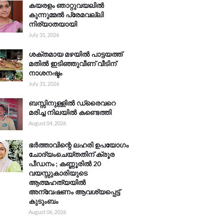
കയരളം ഞാറ്റുവയലിൽ
കുന്നുമ്മൽ പ്രേമവല്ലി
നിര്യാതയായി
July 31, 2026
ശക്തമായ മഴയിൽ പാട്ടയത്ത്
മതിൽ ഇടിഞ്ഞുവീണ് വീടിന്
നാശനഷ്ടം
July 31, 2026
ബസ്സിനുള്ളിൽ ഡ്രൈവറെ
മരിച്ച നിലയിൽ കണ്ടെത്തി
August 04, 2026
ഭർത്താവിന്റെ ലഹരി ഉപയോഗം
ചോദ്യംചെയ്തതിന് ക്രൂര
പീഡനം ; കണ്ണൂരിൽ 20
വയസ്സുകാരിയുടെ
ആത്മഹത്യയിൽ
അന്വേഷണം ആവശ്യപ്പെട്ട്
കുടുംബം
August 06, 2026