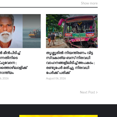
Show more
മീൻപിടിച്ച്
തൃശ്ശൂരിൽ നിയന്ത്രണം വിട്ട
ുന്നതിനിടെ
സ്വകാര്യ ബസ് നിരവധി
ചുവേദന ;
വാഹനങ്ങളിലിടിച്ച് അപകടം ;
യത്തൊഴിലാളിക്ക്
രണ്ടുപേർ മരിച്ചു, നിരവധി
ാന്ത്യം
പേർക്ക് പരിക്ക്
6, 2026
August 06, 2026
Next Post