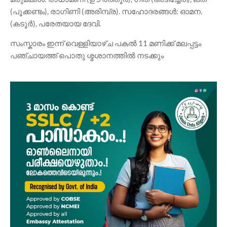
(പൂക്കണ്ടം), രാഗിണി (അരിമ്പ്ര). സഹോദരങ്ങൾ: ഓമന.
(കടൂർ), പരേതയായ ദേവി.
സംസ്കാരം ഇന്ന് വെള്ളിയാഴ്ച പകൽ 11 മണിക്ക് മലപ്പട്ടം
പഞ്ചായത്ത്‌ പൊതു ശ്മശാനത്തിൽ നടക്കും