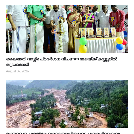
കൈത്തറി വസ്ത്ര പ്രദർശന വിപണന മേളയ്ക്ക് കണ്ണൂരിൽ
തുടക്കമായി
August 07, 2026
മുണ്ടക്കൈ ചൂരൽമല ദുരന്തബാധിതരുടെ പുനരധിവാസവും