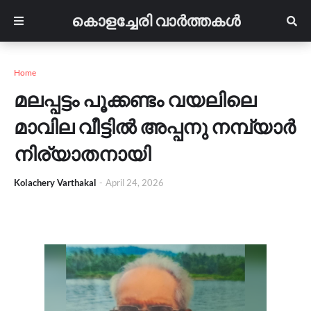
കൊളച്ചേരി വാർത്തകൾ
Home
മലപ്പട്ടം പൂക്കണ്ടം വയലിലെ
മാവില വീട്ടിൽ അപ്പനു നമ്പ്യാർ
നിര്യാതനായി
Kolachery Varthakal
-
April 24, 2026