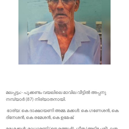
മലപ്പട്ടം:- പൂക്കണ്ടം വയലിലെ മാവില വീട്ടിൽ അപ്പനു
നമ്പ്യാർ (87) നിര്യാതനായി.
ഭാര്യ: കെ ദാക്ഷായണി അമ്മ. മക്കൾ: കെ ഗണേശൻ, കെ
ദിനേശൻ, കെ രമേശൻ, കെ ഉമേഷ്‌.
മരുമക്കൾ: രാധാമണി (ഊ രത്തൂർ), ഗീത (അടിച്ചേരി), ലത