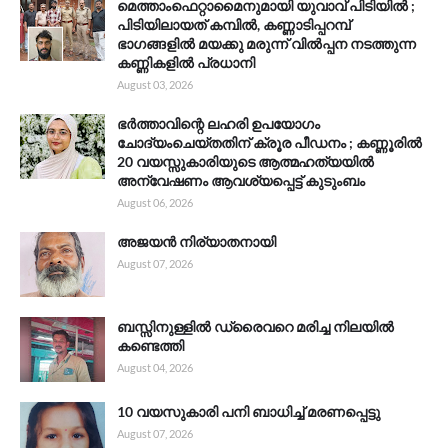
മെത്താംഫെറ്റാമൈനുമായി യുവാവ് പിടിയിൽ ;
പിടിയിലായത് കമ്പിൽ, കണ്ണാടിപ്പറമ്പ്
ഭാഗങ്ങളിൽ മയക്കു മരുന്ന് വിൽപ്പന നടത്തുന്ന
കണ്ണികളിൽ പ്രധാനി
August 03, 2026
ഭർത്താവിന്റെ ലഹരി ഉപയോഗം
ചോദ്യംചെയ്തതിന് ക്രൂര പീഡനം ; കണ്ണൂരിൽ
20 വയസ്സുകാരിയുടെ ആത്മഹത്യയിൽ
അന്വേഷണം ആവശ്യപ്പെട്ട് കുടുംബം
August 06, 2026
അജയൻ നിര്യാതനായി
August 07, 2026
ബസ്സിനുള്ളിൽ ഡ്രൈവറെ മരിച്ച നിലയിൽ
കണ്ടെത്തി
August 04, 2026
10 വയസുകാരി പനി ബാധിച്ച് മരണപ്പെട്ടു
August 07, 2026