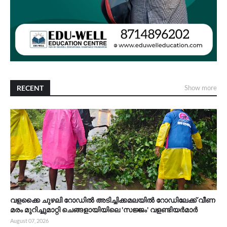
RECENT
Show more
വളക്കൈ ചുഴലി റോഡിൽ അടിച്ചിക്കമലയിൽ റോഡിലേക്ക് വീണ
മരം മുറിച്ചുമാറ്റി ചെങ്ങളായിയിലെ 'സജ്ജം' വളണ്ടിയർമാർ
August 07, 2026