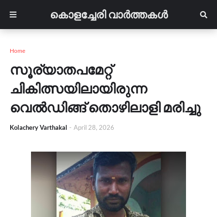
കൊളച്ചേരി വാർത്തകൾ
Home
സൂര്യാതപമേറ്റ്
ചികിത്സയിലായിരുന്ന
വെൽഡിങ്ങ് തൊഴിലാളി മരിച്ചു
Kolachery Varthakal
-
April 28, 2026