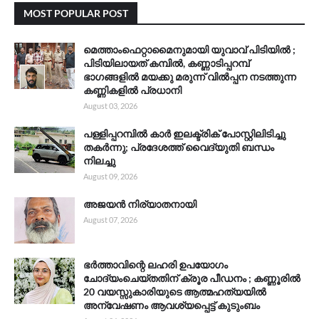
MOST POPULAR POST
മെത്താംഫെറ്റാമൈനുമായി യുവാവ് പിടിയിൽ ;
പിടിയിലായത് കമ്പിൽ, കണ്ണാടിപ്പറമ്പ്
ഭാഗങ്ങളിൽ മയക്കു മരുന്ന് വിൽപ്പന നടത്തുന്ന
കണ്ണികളിൽ പ്രധാനി
August 03, 2026
പള്ളിപ്പറമ്പിൽ കാർ ഇലക്ട്രിക് പോസ്റ്റിലിടിച്ചു
തകർന്നു; പ്രദേശത്ത് വൈദ്യുതി ബന്ധം
നിലച്ചു
August 09, 2026
അജയൻ നിര്യാതനായി
August 07, 2026
ഭർത്താവിന്റെ ലഹരി ഉപയോഗം
ചോദ്യംചെയ്തതിന് ക്രൂര പീഡനം ; കണ്ണൂരിൽ
20 വയസ്സുകാരിയുടെ ആത്മഹത്യയിൽ
അന്വേഷണം ആവശ്യപ്പെട്ട് കുടുംബം