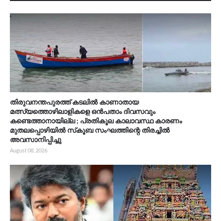
തിരുവനന്തപുരത്ത് കടലിൽ കാണാതായ
മത്സ്യത്തൊഴിലാളികളെ ഒൻപതാം ദിവസവും
കണ്ടെത്താനായില്ല ; പ്രതികൂല കാലാവസ്ഥ കാരണം
മുതലപ്പൊഴിയിൽ സ്‌കൂബ സംഘത്തിന്റെ തിരച്ചിൽ
അവസാനിപ്പിച്ചു
August 08, 2026