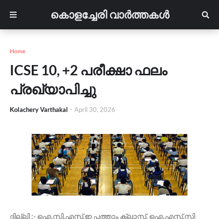
കൊളച്ചേരി വാർത്തകൾ
Home
ICSE 10, +2 പരീക്ഷാ ഫലം
പ്രഖ്യാപിച്ചു
Kolachery Varthakal
-
April 30, 2026
ദില്ലി :- ഐ.സി.എസ്.ഇ പത്താം ക്ലാസ്, ഐ.എസ്.സി