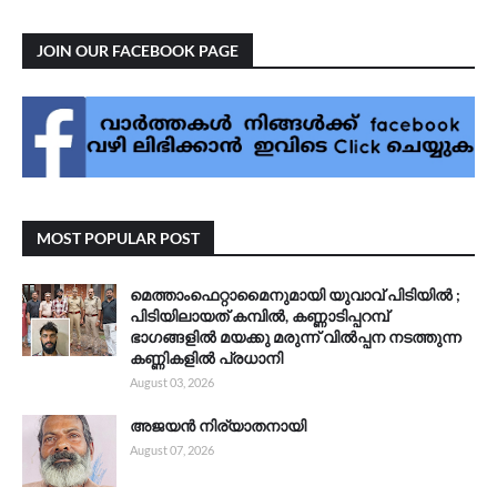
JOIN OUR FACEBOOK PAGE
MOST POPULAR POST
മെത്താംഫെറ്റാമൈനുമായി യുവാവ് പിടിയിൽ ;
പിടിയിലായത് കമ്പിൽ, കണ്ണാടിപ്പറമ്പ്
ഭാഗങ്ങളിൽ മയക്കു മരുന്ന് വിൽപ്പന നടത്തുന്ന
കണ്ണികളിൽ പ്രധാനി
August 03, 2026
അജയൻ നിര്യാതനായി
August 07, 2026