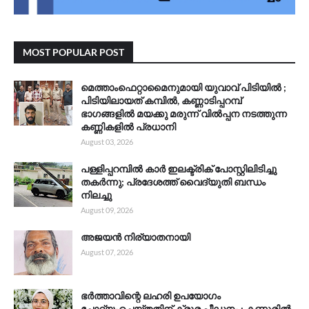
MOST POPULAR POST
മെത്താംഫെറ്റാമൈനുമായി യുവാവ് പിടിയിൽ ;
പിടിയിലായത് കമ്പിൽ, കണ്ണാടിപ്പറമ്പ്
ഭാഗങ്ങളിൽ മയക്കു മരുന്ന് വിൽപ്പന നടത്തുന്ന
കണ്ണികളിൽ പ്രധാനി
August 03, 2026
പള്ളിപ്പറമ്പിൽ കാർ ഇലക്ട്രിക് പോസ്റ്റിലിടിച്ചു
തകർന്നു; പ്രദേശത്ത് വൈദ്യുതി ബന്ധം
നിലച്ചു
August 09, 2026
അജയൻ നിര്യാതനായി
August 07, 2026
ഭർത്താവിന്റെ ലഹരി ഉപയോഗം
ചോദ്യംചെയ്തതിന് ക്രൂര പീഡനം ; കണ്ണൂരിൽ