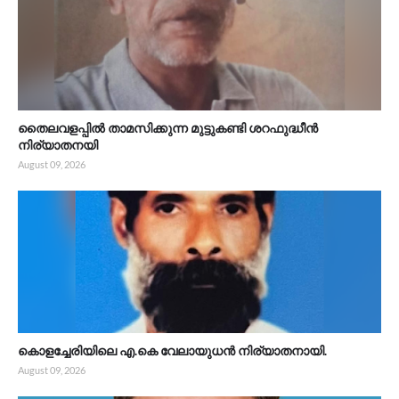
തൈലവളപ്പിൽ താമസിക്കുന്ന മുട്ടുകണ്ടി ശറഫുദ്ധീൻ
നിര്യാതനയി
August 09, 2026
കൊളച്ചേരിയിലെ എ.കെ വേലായുധൻ നിര്യാതനായി.
August 09, 2026