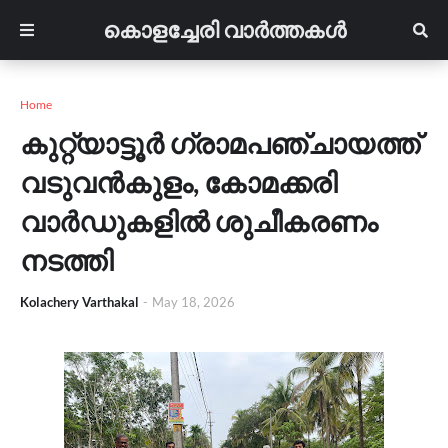
കൊളച്ചേരി വാർത്തകൾ
Home
കുറ്റ്യാട്ടൂർ ഗ്രാമപഞ്ചായത്ത്
വടുവൻകുളം, കോമക്കരി
വാർഡുകളിൽ ശുചീകരണം
നടത്തി
Kolachery Varthakal
-
May 18, 2026