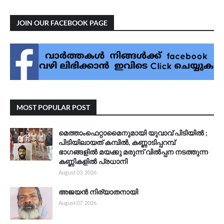
JOIN OUR FACEBOOK PAGE
MOST POPULAR POST
മെത്താംഫെറ്റാമൈനുമായി യുവാവ് പിടിയിൽ ;
പിടിയിലായത് കമ്പിൽ, കണ്ണാടിപ്പറമ്പ്
ഭാഗങ്ങളിൽ മയക്കു മരുന്ന് വിൽപ്പന നടത്തുന്ന
കണ്ണികളിൽ പ്രധാനി
August 03, 2026
അജയൻ നിര്യാതനായി
August 07, 2026