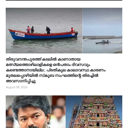
തിരുവനന്തപുരത്ത് കടലിൽ കാണാതായ
മത്സ്യത്തൊഴിലാളികളെ ഒൻപതാം ദിവസവും
കണ്ടെത്താനായില്ല ; പ്രതികൂല കാലാവസ്ഥ കാരണം
മുതലപ്പൊഴിയിൽ സ്‌കൂബ സംഘത്തിന്റെ തിരച്ചിൽ
അവസാനിപ്പിച്ചു
August 08, 2026