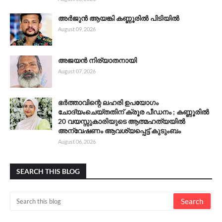
അർജുൻ ആയങ്കി കണ്ണൂരിൽ പിടിയിൽ
August 09, 2026
അജയൻ നിര്യാതനായി
August 07, 2026
ഭർത്താവിന്റെ ലഹരി ഉപയോഗം
ചോദ്യംചെയ്തതിന് ക്രൂര പീഡനം ; കണ്ണൂരിൽ
20 വയസ്സുകാരിയുടെ ആത്മഹത്യയിൽ
അന്വേഷണം ആവശ്യപ്പെട്ട് കുടുംബം
August 06, 2026
SEARCH THIS BLOG