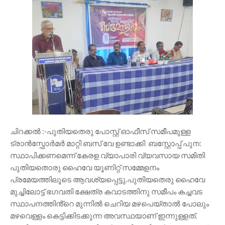
ചിറക്കൽ :-പുതിയതെരു പോസ്റ്റ് ഓഫീസ് സമീപമുള്ള
ട്രാൻസ്ഫോർമർ മാറ്റി ബസ് വേ ഉണ്ടാക്കി ബസ്റ്റോപ്പ് പുന:
സ്ഥാപിക്കണമെന്ന് കേരള വ്യാപാരി വ്യവസായ സമിതി
പുതിയതൊരു ഹൈവേ യൂണിറ്റ് സമ്മേളനം
പ്രമേയത്തിലൂടെ ആവശ്യപ്പെട്ടു.പുതിയതെരു ഹൈവേ
മുച്ചിലോട്ട് ഭഗവതി ക്ഷേത്ര കവാടത്തിനു സമീപം കച്ചവട
സ്ഥാപനത്തിൻ്റെ മുന്നിൽ ചെറിയ മഴപെയ്താൽ പോലും
മഴവെള്ളം കെട്ടിക്കിടക്കുന്ന അവസ്ഥയാണ് ഇന്നുള്ളത്.