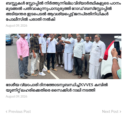
ബസ്സുകൾ സ്റ്റോപ്പിൽ നിർത്തുന്നില്ല;വിദ്യാർത്ഥികളുടെ പഠനം
മുടങ്ങൽ പതിവാകുന്നുപാമ്പുരുത്തി റോഡ് ബസ്‌സ്റ്റോപ്പിൽ
അടിയന്തര ഇടപെടൽ ആവശ്യപ്പെട്ട് ജനപ്രതിനിധികൾ
പോലീസിൽ പരാതി നൽകി
August 09, 2026
ദേശീയ വ്യാപാരി ദിനത്തോടനുബന്ധിച്ച് KVVES കമ്പിൽ
യൂണിറ്റ് ലഹരിക്കെതിരെ സൈക്കിൾ റാലി നടത്തി
August 09, 2026
Previous Post
Next Post