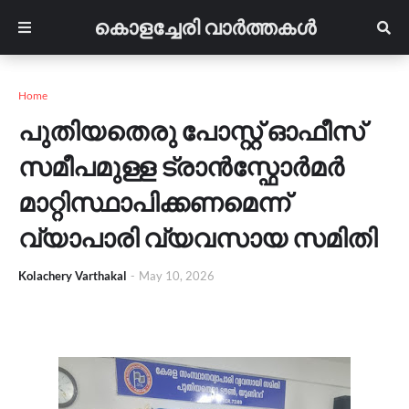
കൊളച്ചേരി വാർത്തകൾ
Home
പുതിയതെരു പോസ്റ്റ് ഓഫീസ്
സമീപമുള്ള ട്രാൻസ്ഫോർമർ
മാറ്റിസ്ഥാപിക്കണമെന്ന്
വ്യാപാരി വ്യവസായ സമിതി
Kolachery Varthakal
-
May 10, 2026