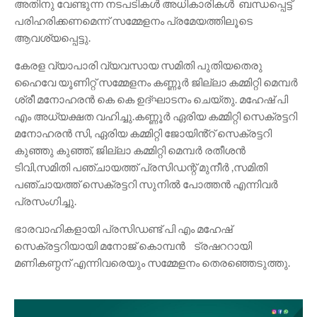
അതിനു വേണ്ടുന്ന നടപടികൾ അധികാരികൾ ബന്ധപ്പെട്ട്
പരിഹരിക്കണമെന്ന് സമ്മേളനം പ്രമേയത്തിലൂടെ
ആവശ്യപ്പെട്ടു.
കേരള വ്യാപാരി വ്യവസായ സമിതി പുതിയതെരു
ഹൈവേ യൂണിറ്റ് സമ്മേളനം കണ്ണൂർ ജില്ലാ കമ്മിറ്റി മെമ്പർ
ശ്രീ മനോഹരൻ കെ കെ ഉദ്ഘാടനം ചെയ്തു. മഹേഷ് പി
എം അധ്യക്ഷത വഹിച്ചു.കണ്ണൂർ ഏരിയ കമ്മിറ്റി സെക്രട്ടറി
മനോഹരൻ സി, ഏരിയ കമ്മിറ്റി ജോയിൻ്റ് സെക്രട്ടറി
കുഞ്ഞു കുഞ്ഞ്, ജില്ലാ കമ്മിറ്റി മെമ്പർ രതീശൻ
ടിവി,സമിതി പഞ്ചായത്ത് പ്രസിഡന്റ് മുനീർ ,സമിതി
പഞ്ചായത്ത് സെക്രട്ടറി സുനിൽ പോത്തൻ എന്നിവർ
പ്രസംഗിച്ചു.
ഭാരവാഹികളായി പ്രസിഡണ്ട് പി എം മഹേഷ്
സെക്രട്ടറിയായി മനോജ് കൊമ്പൻ ട്രഷററായി
മണികണ്ഠന് എന്നിവരെയും സമ്മേളനം തെരഞ്ഞെടുത്തു.