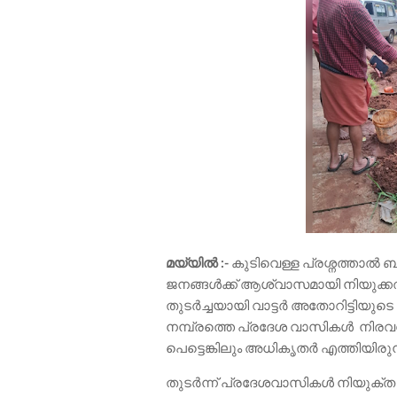
മയ്യിൽ :-
കുടിവെള്ള പ്രശ്നത്താൽ ബുദ
ജനങ്ങൾക്ക് ആശ്വാസമായി നിയുക്കത
തുടർച്ചയായി വാട്ടർ അതോറിട്ടിയുട
നമ്പ്രത്തെ പ്രദേശ വാസികൾ നിരവധി
പെട്ടെങ്കിലും അധികൃതർ എത്തിയിരുന്
തുടർന്ന് പ്രദേശവാസികൾ നിയുക്ത