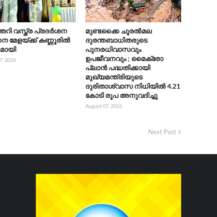
റി വസ്ത്ര പ്രദർശന
മുണ്ടക്കൈ ചൂരൽമല
 മേളയ്ക്ക് കണ്ണൂരിൽ
ദുരന്തബാധിതരുടെ
കമായി
പുനരധിവാസവും
ഉപജീവനവും ; മൈക്രോ
7, 2026
പ്ലാൻ പദ്ധതിക്കായി
മുഖ്യമന്ത്രിയുടെ
ദുരിതാശ്വാസ നിധിയിൽ 4.21
കോടി രൂപ അനുവദിച്ചു
August 07, 2026
Next Post