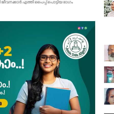
ി ജീവനക്കാർ എത്തി പൈപ്പ് പൊട്ടിയ ഭാഗം