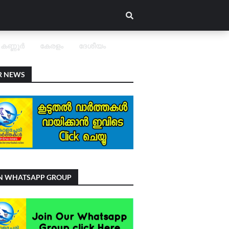
കണ്ണൂർ
കേരളം
ദേശീയം
R NEWS
IN WHATSAPP GROUP