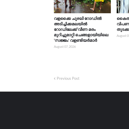
വളക്കൈ ചുഴലി റോഡിൽ
കൈത്ത
അടിച്ചിക്കമലയിൽ
വിപണന
റോഡിലേക്ക് വീണ മരം
തുടക്
മുറിച്ചുമാറ്റി ചെങ്ങളായിയിലെ
August 0
'സജ്ജം' വളണ്ടിയർമാർ
August 07, 2026
Previous Post