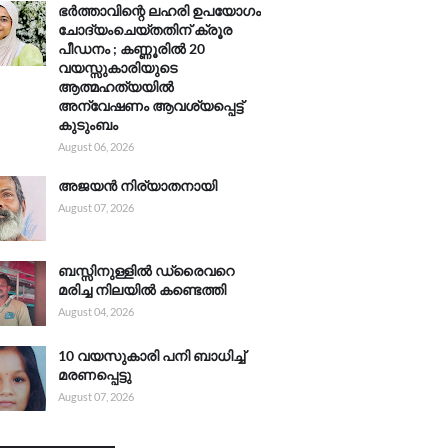
ഭർത്താവിന്റെ ലഹരി ഉപയോഗം
ചോദ്യംചെയ്തതിന് ക്രൂര
പീഡനം ; കണ്ണൂരിൽ 20
വയസ്സുകാരിയുടെ
ആത്മഹത്യയിൽ
അന്വേഷണം ആവശ്യപ്പെട്ട്
കുടുംബം
August 06, 2026
അജയൻ നിര്യാതനായി
August 07, 2026
ബസ്സിനുള്ളിൽ ഡ്രൈവറെ
മരിച്ച നിലയിൽ കണ്ടെത്തി
August 04, 2026
10 വയസുകാരി പനി ബാധിച്ച്
മരണപ്പെട്ടു
August 07, 2026