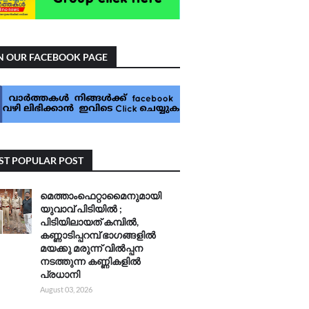
N OUR FACEBOOK PAGE
T POPULAR POST
മെത്താംഫെറ്റാമൈനുമായി
യുവാവ് പിടിയിൽ ;
പിടിയിലായത് കമ്പിൽ,
കണ്ണാടിപ്പറമ്പ് ഭാഗങ്ങളിൽ
മയക്കു മരുന്ന് വിൽപ്പന
നടത്തുന്ന കണ്ണികളിൽ
പ്രധാനി
August 03, 2026