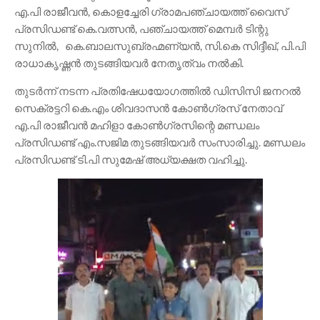
എ.പി രാജീവൻ, കൊളച്ചേരി ഗ്രാമപഞ്ചായത്ത് വൈസ്
പ്രസിഡണ്ട് കെ.വത്സന്‍, പഞ്ചായത്ത് മെമ്പർ ടിന്റു
സുനിൽ, കെ.ബാലസുബ്രഹ്മണ്യൻ, സി.കെ സിദ്ദീഖ്, പി.പി
രാധാകൃഷ്ണൻ തുടങ്ങിയവർ നേതൃത്വം നൽകി.
തുടർന്ന് നടന്ന പ്രതിഷേധയോഗത്തിൽ ഡിസിസി ജനറൽ
സെക്രട്ടറി കെ.എം ശിവദാസൻ കോൺഗ്രസ് നേതാവ്
എ.പി രാജീവൻ മഹിളാ കോൺഗ്രസിന്റെ മണ്ഡലം
പ്രസിഡണ്ട് എം.സജിമ തുടങ്ങിയവർ സംസാരിച്ചു. മണ്ഡലം
പ്രസിഡണ്ട് ടി.പി സുമേഷ് അധ്യക്ഷത വഹിച്ചു.