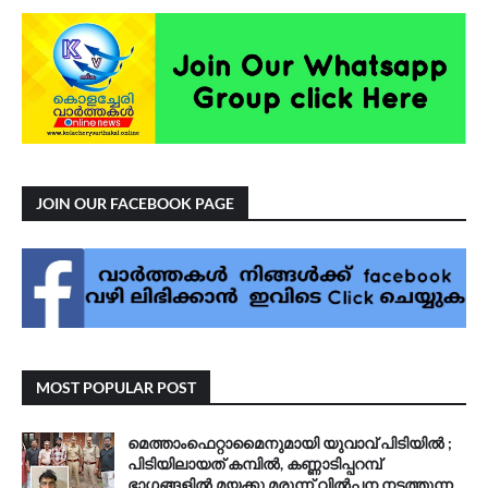
JOIN OUR FACEBOOK PAGE
MOST POPULAR POST
മെത്താംഫെറ്റാമൈനുമായി യുവാവ് പിടിയിൽ ;
പിടിയിലായത് കമ്പിൽ, കണ്ണാടിപ്പറമ്പ്
ഭാഗങ്ങളിൽ മയക്കു മരുന്ന് വിൽപ്പന നടത്തുന്ന