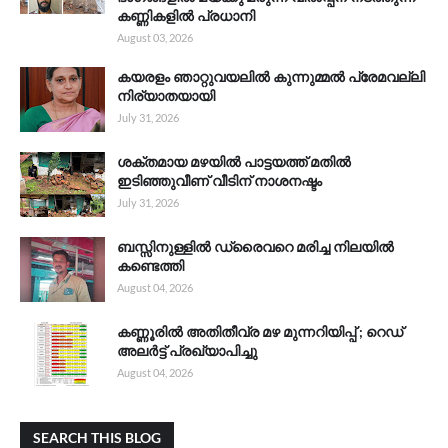
കണ്ണികളിൽ പ്രധാനി
August 03, 2026
കയരളം ഞാറ്റുവയലിൽ കുന്നുമ്മൽ പ്രേമവല്ലി
നിര്യാതയായി
July 31, 2026
ശക്തമായ മഴയിൽ പാട്ടയത്ത് മതിൽ
ഇടിഞ്ഞുവീണ് വീടിന് നാശനഷ്ടം
July 31, 2026
ബസ്സിനുള്ളിൽ ഡ്രൈവറെ മരിച്ച നിലയിൽ
കണ്ടെത്തി
August 04, 2026
കണ്ണൂരിൽ അതിതീവ്ര മഴ മുന്നറിയിപ്പ് ; റെഡ്
അലർട്ട് പ്രഖ്യാപിച്ചു
August 04, 2026
SEARCH THIS BLOG