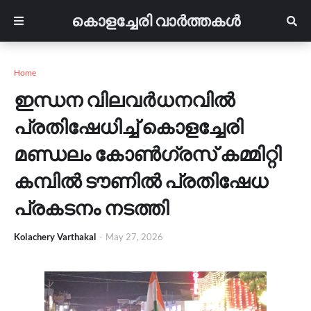
കൊളച്ചേരി വാർത്തകൾ
Home
ഇന്ധന വിലവർധനവിൽ
പ്രതിഷേധിച്ച് കൊളച്ചേരി
മണ്ഡലം കോൺഗ്രസ് കമ്മിറ്റി
കമ്പിൽ ടൗണിൽ പ്രതിഷേധ
പ്രകടനം നടത്തി
Kolachery Varthakal
-
May 27, 2026