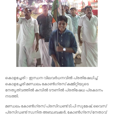
കൊളച്ചേരി :- ഇന്ധന വിലവർധനവിൽ പ്രതിഷേധിച്ച്
കൊളച്ചേരി മണ്ഡലം കോൺഗ്രസ് കമ്മിറ്റിയുടെ
നേതൃത്വത്തിൽ കമ്പിൽ ടൗണിൽ പ്രതിഷേധ പ്രകടനം
നടത്തി.
മണ്ഡലം കോൺഗ്രസ് പ്രസിഡണ്ട് ടി.പി സുമേഷ്, വൈസ്
പ്രസിഡണ്ട് സുനിത അബൂബക്കർ, കോൺഗ്രസ് നേതാവ്