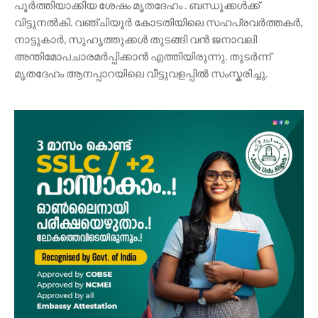
പൂർത്തിയാക്കിയ ശേഷം മൃതദേഹം . ബന്ധുക്കൾക്ക്
വിട്ടുനൽകി. വഞ്ചിയൂർ കോടതിയിലെ സഹപ്രവർത്തകർ,
നാട്ടുകാർ, സുഹൃത്തുക്കൾ തുടങ്ങി വൻ ജനാവലി
അന്തിമോപചാരമർപ്പിക്കാൻ എത്തിയിരുന്നു. തുടർന്ന്
മൃതദേഹം ആനപ്പാറയിലെ വീട്ടുവളപ്പിൽ സംസ്കരിച്ചു.