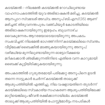
കടയ്ക്കൽ :- നിലമേൽ-കടയ്ക്കൽ റോഡിലുണ്ടായ
വാഹനാപകടത്തിൽ യുവ അഭിഭാഷകൻ മരിച്ചു. കടയ്ക്കൽ
ആനപ്പാറ സ്വദേശി അഡ്വ. അനൂപ് ബി.എസ് (35) ആണ്
മരിച്ചത്. തിരുവനന്തപുരം വഞ്ചിയൂർ കോടതിയിലെ
അഭിഭാഷകനായിരുന്നു ഇദ്ദേഹം. ബുധനാഴ്‌ച
വൈകുന്നേരം ആറരയോടെയായിരുന്നു അപകടം
സംഭവിച്ചത്. നിലമേൽ ഭാഗത്ത് നിന്ന് കടയ്ക്കലിലെ സ്വന്തം
വീട്ടിലേക്ക് ബൈക്കിൽ മടങ്ങുകയായിരുന്നു അനൂപ്.
വഴിമധ്യേ മുന്നിലുണ്ടായിരുന്ന ഓട്ടോറിക്ഷയെ
മറികടക്കാൻ ശ്രമിക്കുന്നതിനിടെ എതിരെ വന്ന കാറുമായി
ബൈക്ക് കൂട്ടിയിടിക്കുകയായിരുന്നു.
അപകടത്തിൽ ഗുരുതരമായി പരിക്കേറ്റ അനൂപിനെ ഉടൻ
തന്നെ നാട്ടുകാർ ചേർന്ന് കടയ്ക്കൽ താലൂക്ക്
ആശുപത്രിയിൽ എത്തിച്ചു. നില വഷളായതിനെ തുടർന്ന്
കടയ്ക്കലിലെ സ്വകാര്യ സഹകരണ ആശുപത്രിയിലേക്ക്
മാറ്റിയെങ്കിലും ജീവൻ രക്ഷിക്കാനായില്ല. കടയ്ക്കൽ
താലൂക്ക് ആശുപത്രിയിൽ പോസ്റ്റ്മോർട്ടം നടപടികൾ