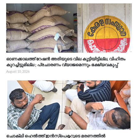
ഓണക്കാലത്ത് റേഷൻ അരിയുടെ വില കൂട്ടിയിട്ടില്ല, വിഹിതം
കുറച്ചിട്ടുമില്ല ; പ്രചാരണം വ്യാജമെന്നും ഭക്ഷ്യവകുപ്പ്
August 10, 2026
ചൊക്ലി ഹെൽത്ത്‌ ഇൻസ്‌പെക്ടറുടെ മരണത്തിൽ