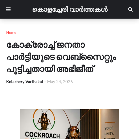
കൊളച്ചേരി വാർത്തകൾ
Home
കോക്രോച്ച് ജനതാ
പാർട്ടിയുടെ വെബ്സൈറ്റും
പൂട്ടിച്ചതായി അഭിജീത്
Kolachery Varthakal
-
May 24, 2026