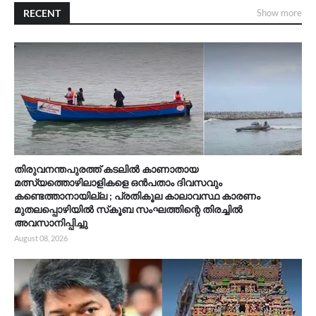
RECENT
Show more
തിരുവനന്തപുരത്ത് കടലിൽ കാണാതായ
മത്സ്യത്തൊഴിലാളികളെ ഒൻപതാം ദിവസവും
കണ്ടെത്താനായില്ല ; പ്രതികൂല കാലാവസ്ഥ കാരണം
മുതലപ്പൊഴിയിൽ സ്‌കൂബ സംഘത്തിന്റെ തിരച്ചിൽ
അവസാനിപ്പിച്ചു
August 08, 2026