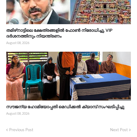
തമിഴ്‌നാട്ടിലെ ക്ഷേത്രങ്ങളിൽ ഫോൺ നിരോധിച്ചു, VIP
ദർശനത്തിനും നിയന്ത്രണം
August 08, 2026
സൗജന്യ ഹോമിയോപ്പതി മെഡിക്കൽ ക്യാമ്പ് സംഘടിപ്പിച്ചു
August 08, 2026
Previous Post
Next Post