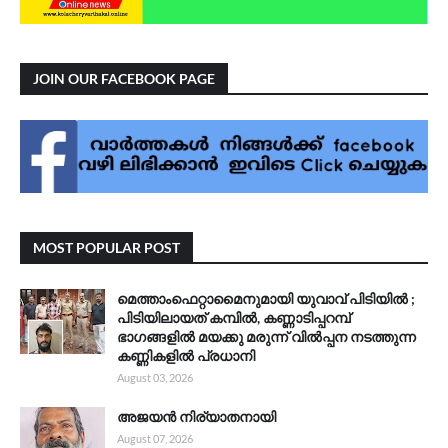
JOIN OUR FACEBOOK PAGE
MOST POPULAR POST
മെത്താംഫെറ്റാമൈനുമായി യുവാവ് പിടിയിൽ ;
പിടിയിലായത് കമ്പിൽ, കണ്ണാടിപ്പറമ്പ്
ഭാഗങ്ങളിൽ മയക്കു മരുന്ന് വിൽപ്പന നടത്തുന്ന
കണ്ണികളിൽ പ്രധാനി
August 03, 2026
അജയൻ നിര്യാതനായി
August 07, 2026