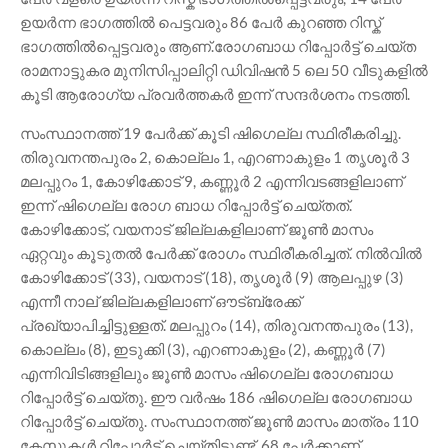
ഉയർന്ന ഭാഗത്തിൽ പെട്ടവരും 86 പേർ കുറഞ്ഞ റിസ്ക്
ഭാഗത്തിൽപ്പെട്ടവരും ആണ്.രോഗബാധ റിപ്പോർട്ട് ചെയ്ത
രാമനാട്ടുകര മുനിസിപ്പാലിറ്റി ഡിവിഷൻ 5 ലെ 50 വീടുകളിൽ
കൂടി ആരോഗ്യ പ്രവർത്തകർ ഇന്ന് സന്ദർശനം നടത്തി.
സംസ്ഥാനത്ത് 19 പേർക്ക് കൂടി ഷിഗെല്ല സ്ഥിരീകരിച്ചു.
തിരുവനന്തപുരം 2, കൊല്ലം 1, എറണാകുളം 1 തൃശൂർ 3
മലപ്പുറം 1, കോഴിക്കോട് 9, കണ്ണൂർ 2 എന്നിവടങ്ങളിലാണ്
ഇന്ന് ഷിഗെല്ല രോഗ ബാധ റിപ്പോർട്ട് ചെയ്‌തത്‌.
കോഴിക്കോട്, വയനാട് ജില്ലകളിലാണ് ജൂൺ മാസം
ഏറ്റവും കൂടുതൽ പേർക്ക് രോഗം സ്ഥിരീകരിച്ചത്. നിൽവിൽ
കോഴിക്കോട് (33), വയനാട് (18), തൃശൂർ (9) ആലപ്പുഴ (3)
എന്നീ നാല് ജില്ലകളിലാണ് ഔട്ബ്രേക്ക്
പ്രഖ്യാപിച്ചിട്ടുള്ളത്. മലപ്പുറം (14), തിരുവനന്തപുരം (13),
കൊല്ലം (8), ഇടുക്കി (3), എറണാകുളം (2), കണ്ണൂർ (7)
എന്നിവിടിങ്ങളിലും ജൂൺ മാസം ഷിഗെല്ല രോഗബാധ
റിപ്പോർട്ട് ചെയ്തു. ഈ വർഷം 186 ഷിഗെല്ല രോഗബാധ
റിപ്പോർട്ട് ചെയ്തു. സംസ്ഥാനത്ത് ജൂൺ മാസം മാത്രം 110
കേസുകൾ റിപ്പോർട്ട് ചെയ്തിട്ടുണ്ട്. 68 പേർക്കാണ്