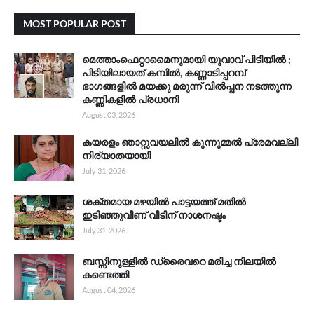
MOST POPULAR POST
മെത്താംഫെറ്റാമൈനുമായി യുവാവ് പിടിയിൽ ;
പിടിയിലായത് കമ്പിൽ, കണ്ണാടിപ്പറമ്പ്
ഭാഗങ്ങളിൽ മയക്കു മരുന്ന് വിൽപ്പന നടത്തുന്ന
കണ്ണികളിൽ പ്രധാനി
August 03, 2026
കയരളം ഞാറ്റുവയലിൽ കുന്നുമ്മൽ പ്രേമവല്ലി
നിര്യാതയായി
July 31, 2026
ശക്തമായ മഴയിൽ പാട്ടയത്ത് മതിൽ
ഇടിഞ്ഞുവീണ് വീടിന് നാശനഷ്ടം
July 31, 2026
ബസ്സിനുള്ളിൽ ഡ്രൈവറെ മരിച്ച നിലയിൽ
കണ്ടെത്തി
August 04, 2026