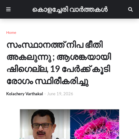
കൊളച്ചേരി വാർത്തകൾ
Home
സംസ്ഥാനത്ത് നിപ ഭീതി
അകലുന്നു ; ആശങ്കയായി
ഷിഗെല്ല, 19 പേർക്ക് കൂടി
രോഗം സ്ഥിരീകരിച്ചു
Kolachery Varthakal
-
June 19, 2026