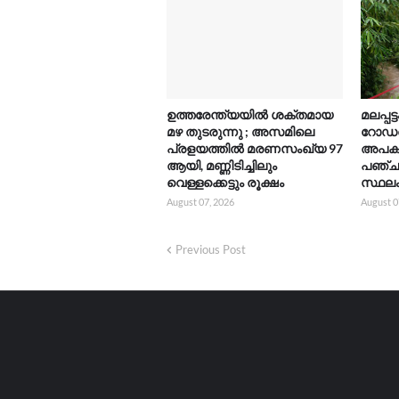
ഉത്തരേന്ത്യയിൽ ശക്തമായ
മലപ്പ
മഴ തുടരുന്നു ; അസമിലെ
റോഡരി
പ്രളയത്തിൽ മരണസംഖ്യ 97
അപകട
ആയി, മണ്ണിടിച്ചിലും
പഞ്ച
വെള്ളക്കെട്ടും രൂക്ഷം
സ്ഥലം
August 07, 2026
August 0
Previous Post