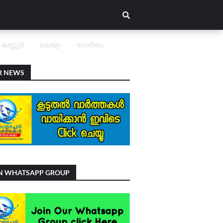
കണ്ണൂർ
കേരളം
ദേശീയം
R NEWS
IN WHATSAPP GROUP