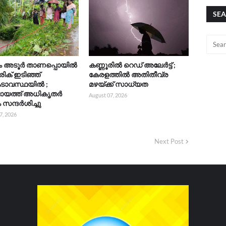
SEA
ട്ടം അടൂർ താണപ്പൊയിൽ
കണ്ണൂരിൽ റെഡ് അലേർട്ട് ;
ക് ഇടിഞ്ഞ്
കേരളത്തിൽ അതിതീവ്ര
ാവസ്ഥയിൽ ;
മഴയ്ക്ക് സാധ്യത
ായത്ത്‌ അധികൃതർ
August 07, 2026
 സന്ദർശിച്ചു
7, 2026
Next Post