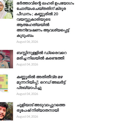
ഭർത്താവിന്റെ ലഹരി ഉപയോഗം
ചോദ്യംചെയ്തതിന് ക്രൂര
പീഡനം ; കണ്ണൂരിൽ 20
വയസ്സുകാരിയുടെ
ആത്മഹത്യയിൽ
അന്വേഷണം ആവശ്യപ്പെട്ട്
കുടുംബം
August 06, 2026
ബസ്സിനുള്ളിൽ ഡ്രൈവറെ
മരിച്ച നിലയിൽ കണ്ടെത്തി
August 04, 2026
കണ്ണൂരിൽ അതിതീവ്ര മഴ
മുന്നറിയിപ്പ് ; റെഡ് അലർട്ട്
പ്രഖ്യാപിച്ചു
August 04, 2026
ചൂളിയാട് അടുവാപ്പുറത്തെ
രൂപേഷ് നിര്യാതനായി
August 04, 2026