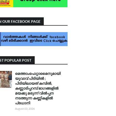
N OUR FACEBOOK PAGE
T POPULAR POST
മെത്താംഫെറ്റാമൈനുമായി
യുവാവ് പിടിയിൽ ;
പിടിയിലായത് കമ്പിൽ,
കണ്ണാടിപ്പറമ്പ് ഭാഗങ്ങളിൽ
മയക്കു മരുന്ന് വിൽപ്പന
നടത്തുന്ന കണ്ണികളിൽ
പ്രധാനി
August 03, 2026