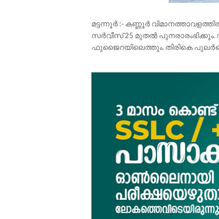
മട്ടന്നൂർ :- കണ്ണൂർ വിമാനത്താവള
സർവീസ് 25 മുതൽ പുനരാരംഭിക്കും. ദിവസ
ഫുജൈറയിലെത്തും. തിരികെ പുലർച്ചെ 4.