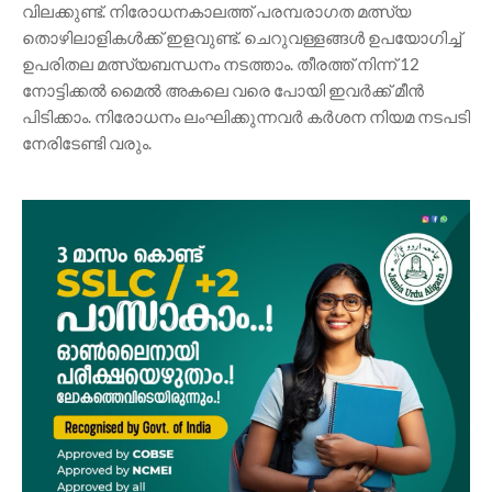
വിലക്കുണ്ട്. നിരോധനകാലത്ത് പരമ്പരാഗത മത്സ്യ
തൊഴിലാളികൾക്ക് ഇളവുണ്ട്. ചെറുവള്ളങ്ങൾ ഉപയോഗിച്ച്
ഉപരിതല മത്സ്യബന്ധനം നടത്താം. തീരത്ത് നിന്ന് 12
നോട്ടിക്കൽ മൈൽ അകലെ വരെ പോയി ഇവർക്ക് മീൻ
പിടിക്കാം. നിരോധനം ലംഘിക്കുന്നവർ കർശന നിയമ നടപടി
നേരിടേണ്ടി വരും.