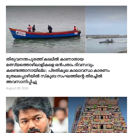
തിരുവനന്തപുരത്ത് കടലിൽ കാണാതായ
മത്സ്യത്തൊഴിലാളികളെ ഒൻപതാം ദിവസവും
കണ്ടെത്താനായില്ല ; പ്രതികൂല കാലാവസ്ഥ കാരണം
മുതലപ്പൊഴിയിൽ സ്‌കൂബ സംഘത്തിന്റെ തിരച്ചിൽ
അവസാനിപ്പിച്ചു
August 08, 2026