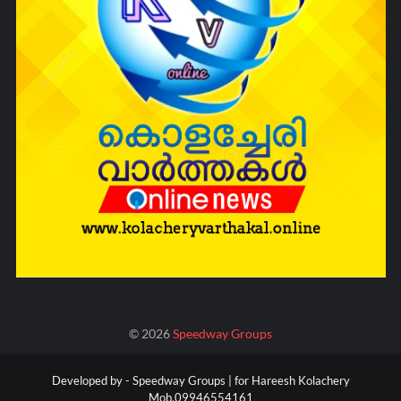
©
2026
Speedway Groups
Developed by -
Speedway Groups | for Hareesh Kolachery
Mob.09946554161