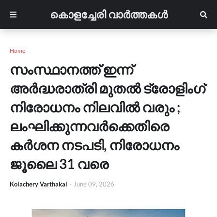
കൊളച്ചേരി വാർത്തകൾ
Home
സംസ്ഥാനത്ത് ഇന്ന്
അർദ്ധരാത്രി മുതൽ ട്രോളിംഗ്
നിരോധനം നിലവിൽ വരും ;
ലംഘിക്കുന്നവർക്കെതിരെ
കർശന നടപടി, നിരോധനം
ജൂലൈ 31 വരെ
Kolachery Varthakal
-
June 09, 2026