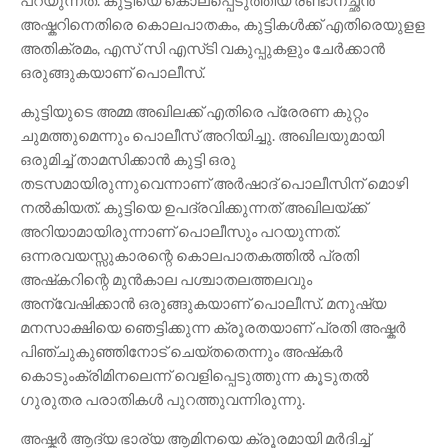
പറയുന്നത്. കുട്ടിയെ കൊലപ്പെടുത്തിയ രണ്ടാനച്ഛൻ
അഷ്കറിനെതിരെ കൊലപാതകം, കുട്ടികൾക്ക് എതിരെയുളള
അതിക്രമം, എസ് സി എസ്‌ടി വകുപ്പുകളും ചേർക്കാൻ
ഒരുങ്ങുകയാണ് പൊലീസ്.
കുട്ടിയുടെ അമ്മ അഖിലക്ക് എതിരെ പ്രേരണ കുറ്റം
ചുമത്തുമെന്നും പൊലീസ് അറിയിച്ചു. അഖിലയുമായി
ഒരുമിച്ച് താമസിക്കാൻ കുട്ടി ഒരു
തടസമായിരുന്നുവെന്നാണ് അർഷാദ് പൊലീസിന് മൊഴി
നൽകിയത്. കുട്ടിയെ ഉപദ്രവിക്കുന്നത് അഖിലയ്ക്ക്
അറിയാമായിരുന്നാണ് പൊലീസും പറയുന്നത്.
ഒന്നരവയസ്സുകാരന്റെ കൊലപാതകത്തിൽ പ്രതി
അഷ്‌കറിന്റെ മുൻകാല പശ്ചാതലത്തലവും
അന്വേഷിക്കാൻ ഒരുങ്ങുകയാണ് പൊലീസ്. മനുഷ്യ
മനസാക്ഷിയെ ഞെട്ടിക്കുന്ന ക്രൂരതയാണ് പ്രതി അഷ്കർ
പിഞ്ചുകുഞ്ഞിനോട് ചെയ്‌തതെന്നും അഷ്‌കർ
കൊടുംക്രിമിനലെന്ന് വെളിപ്പെടുത്തുന്ന കൂടുതൽ
ഗുരുതര പരാതികൾ പുറത്തുവന്നിരുന്നു.
അഷ്കർ ആദ്യ ഭാര്യ ആമിനയെ ക്രൂരമായി മർദിച്ച്