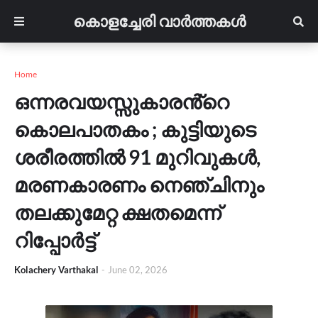
കൊളച്ചേരി വാർത്തകൾ
Home
ഒന്നരവയസ്സുകാരൻ്റെ
കൊലപാതകം ; കുട്ടിയുടെ
ശരീരത്തിൽ 91 മുറിവുകൾ,
മരണകാരണം നെഞ്ചിനും
തലക്കുമേറ്റ ക്ഷതമെന്ന്
റിപ്പോർട്ട്
Kolachery Varthakal
-
June 02, 2026