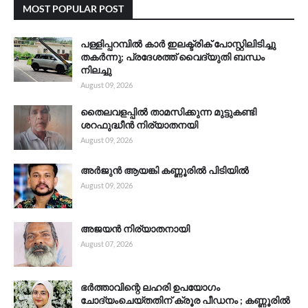
MOST POPULAR POST
പള്ളിപ്പറമ്പിൽ കാർ ഇലക്ട്രിക് പോസ്റ്റിലിടിച്ചു
തകർന്നു; പ്രദേശത്ത് വൈദ്യുതി ബന്ധം
നിലച്ചു
August 09, 2026
തൈലവളപ്പിൽ താമസിക്കുന്ന മുട്ടുകണ്ടി
ശറഫുദ്ധീൻ നിര്യാതനയി
August 09, 2026
അർജുൻ ആയങ്കി കണ്ണൂരിൽ പിടിയിൽ
August 09, 2026
അജയൻ നിര്യാതനായി
August 07, 2026
ഭർത്താവിന്റെ ലഹരി ഉപയോഗം
ചോദ്യംചെയ്തതിന് ക്രൂര പീഡനം ; കണ്ണൂരിൽ