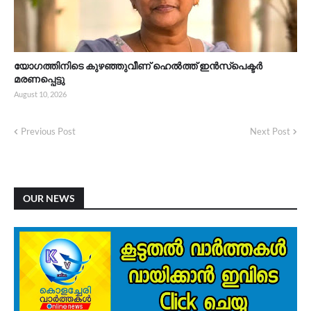
യോഗത്തിനിടെ കുഴഞ്ഞുവീണ് ഹെൽത്ത് ഇൻസ്പെക്ടർ
മരണപ്പെട്ടു
August 10, 2026
Previous Post
Next Post
OUR NEWS