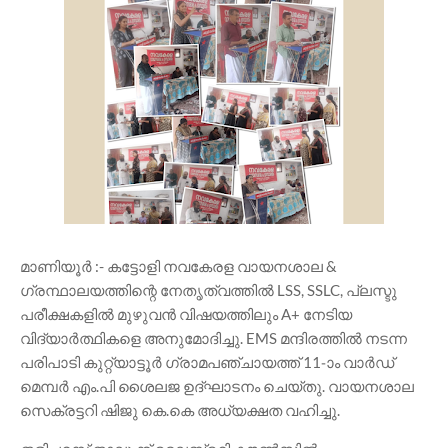
മാണിയൂർ :- കട്ടോളി നവകേരള വായനശാല &
ഗ്രന്ഥാലയത്തിന്റെ നേതൃത്വത്തിൽ LSS, SSLC, പ്ലസ്ടു
പരീക്ഷകളിൽ മുഴുവൻ വിഷയത്തിലും A+ നേടിയ
വിദ്യാർത്ഥികളെ അനുമോദിച്ചു. EMS മന്ദിരത്തിൽ നടന്ന
പരിപാടി കുറ്റ്യാട്ടൂർ ഗ്രാമപഞ്ചായത്ത് 11-ാം വാർഡ്
മെമ്പർ എം.പി ശൈലജ ഉദ്ഘാടനം ചെയ്തു. വായനശാല
സെക്രട്ടറി ഷിജു കെ.കെ അധ്യക്ഷത വഹിച്ചു.