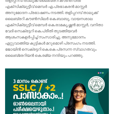
തളിപ്പറമ്പ് താലൂക്ക് ലൈബ്രറി കൗൺസിൽ
എക്സിക്യൂട്ടീവ് മെമ്പർ എ.പ്രഭാകരൻ മാസ്റ്റർ
അനുമോദന പ്രഭാഷണം നടത്തി. തളിപ്പറമ്പ് താലൂക്ക്
ലൈബ്രറി കൗൺസിലർ കെ.ബാബു, വായനശാല
എക്സിക്യൂട്ടീവ് മെമ്പർ കെ.രാമകൃഷ്ണൻ മാസ്റ്റർ, വനിതാ
വേദി സെക്രട്ടറി കെ.പ്രീതി തുടങ്ങിയവർ
ആശംസകളർപ്പിച്ച് സംസാരിച്ചു. അനുമോദനം
ഏറ്റുവാങ്ങിയ കുട്ടികൾ മറുമൊഴി പ്രസംഗം നടത്തി.
ജോയിൻ സെക്രട്ടറി കെ.കെ പ്രസന്ന സ്വാഗതവും
ലൈബ്രേറിയൻ കെ.രമ്യ നന്ദിയും പറഞ്ഞു.