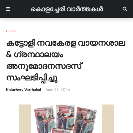
കൊളച്ചേരി വാർത്തകൾ
Home
കട്ടോളി നവകേരള വായനശാല
& ഗ്രന്ഥാലയം
അനുമോദനസദസ്
സംഘടിപ്പിച്ചു
Kolachery Varthakal
-
June 16, 2026