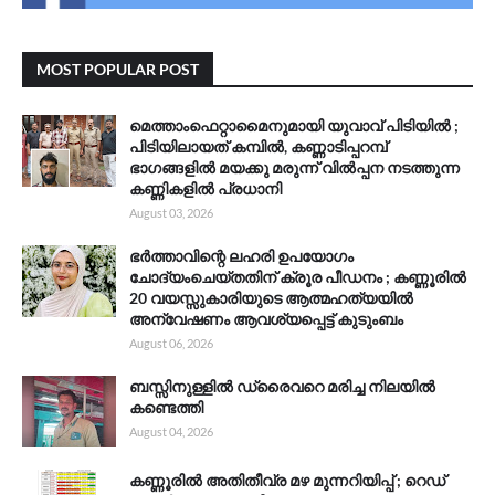
MOST POPULAR POST
മെത്താംഫെറ്റാമൈനുമായി യുവാവ് പിടിയിൽ ;
പിടിയിലായത് കമ്പിൽ, കണ്ണാടിപ്പറമ്പ്
ഭാഗങ്ങളിൽ മയക്കു മരുന്ന് വിൽപ്പന നടത്തുന്ന
കണ്ണികളിൽ പ്രധാനി
August 03, 2026
ഭർത്താവിന്റെ ലഹരി ഉപയോഗം
ചോദ്യംചെയ്തതിന് ക്രൂര പീഡനം ; കണ്ണൂരിൽ
20 വയസ്സുകാരിയുടെ ആത്മഹത്യയിൽ
അന്വേഷണം ആവശ്യപ്പെട്ട് കുടുംബം
August 06, 2026
ബസ്സിനുള്ളിൽ ഡ്രൈവറെ മരിച്ച നിലയിൽ
കണ്ടെത്തി
August 04, 2026
കണ്ണൂരിൽ അതിതീവ്ര മഴ മുന്നറിയിപ്പ് ; റെഡ്