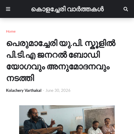
കൊളച്ചേരി വാർത്തകൾ
Home
പെരുമാച്ചേരി യു.പി. സ്കൂളിൽ ​
പി.ടി.എ ജനറൽ ബോഡി
യോഗവും അനുമോദനവും
നടത്തി
Kolachery Varthakal
-
June 30, 2026