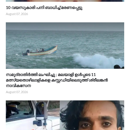
10 വയസുകാരി പനി ബാധിച്ച് മരണപ്പെട്ടു
August 07, 2026
സമുദ്രാതിർത്തി ലംഘിച്ചു ; മലയാളി ഉൾപ്പടെ 11
മത്സ്യതൊഴിലാളികളെ കസ്റ്റഡിയിലെടുത്ത് ശ്രീലങ്കൻ
നാവികസേന
August 07, 2026