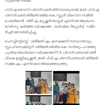
സുരേഷ് നൽകി.
​പി.ടി.എ വൈസ് പ്രസിഡണ്ട് ശ്രീ ബാബുരാജ്, മദർ പി.ടി.എ
പ്രസിഡണ്ട് ശ്രീമതി രജില കെ, സ്കൂൾ വികസന സമിതി
ചെയർമാൻ ശ്രീ എ. കൃഷ്ണൻ മാസ്റ്റർ എന്നിവർ ആശംസ
നേർന്നു. കഴിഞ്ഞ വർഷത്തെ വാർഷിക റിപ്പോർട്ട് റഷീദ
ടീച്ചർ അവതരിപ്പിച്ചു.
​ഹെഡ്മിസ്ട്രസ്സ് ശ്രീമതി എം. കനകമണി സ്വാഗതവും,
സ്റ്റാഫ് സെക്രട്ടറി ശ്രീമതി ശിശിര കെ നന്ദിയും പറഞ്ഞു.
പുതിയ അധ്യയന വർഷത്തെ P.T.A പ്രസിഡണ്ടായി ശ്രീ
വി.കെ ഉണ്ണികൃഷ്ണൻ , മദർ പി.ടി.എ പ്രസിഡണ്ടായി ശ്രീമതി
സജ്മ എം. എന്നിവരെ തിരഞ്ഞെടുത്തു.