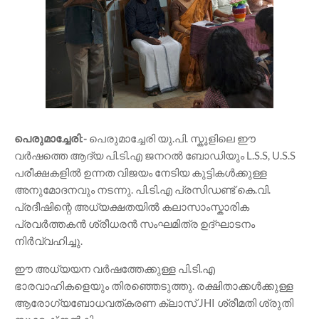
പെരുമാച്ചേരി:-
പെരുമാച്ചേരി യു.പി. സ്കൂളിലെ ഈ
വർഷത്തെ ആദ്യ പി.ടി.എ ജനറൽ ബോഡിയും L.S.S, U.S.S
പരീക്ഷകളിൽ ഉന്നത വിജയം നേടിയ കുട്ടികൾക്കുള്ള
അനുമോദനവും നടന്നു. പി.ടി.എ പ്രസിഡണ്ട് കെ.വി.
പ്രദീഷിന്റെ അധ്യക്ഷതയിൽ കലാസാംസ്കാരിക
പ്രവർത്തകൻ ശ്രീധരൻ സംഘമിത്ര ഉദ്ഘാടനം
നിർവ്വഹിച്ചു.
​ഈ അധ്യയന വർഷത്തേക്കുള്ള പി.ടി.എ
ഭാരവാഹികളെയും തിരഞ്ഞെടുത്തു. രക്ഷിതാക്കൾക്കുള്ള
ആരോഗ്യബോധവത്കരണ ക്ലാസ് JHI ശ്രീമതി ശ്രുതി