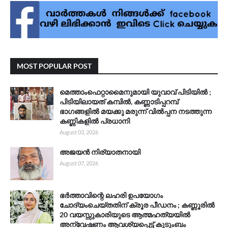
MOST POPULAR POST
മെത്താംഫെറ്റാമൈനുമായി യുവാവ് പിടിയിൽ ;
പിടിയിലായത് കമ്പിൽ, കണ്ണാടിപ്പറമ്പ്
ഭാഗങ്ങളിൽ മയക്കു മരുന്ന് വിൽപ്പന നടത്തുന്ന
കണ്ണികളിൽ പ്രധാനി
August 03, 2026
അജയൻ നിര്യാതനായി
August 07, 2026
ഭർത്താവിന്റെ ലഹരി ഉപയോഗം
ചോദ്യംചെയ്തതിന് ക്രൂര പീഡനം ; കണ്ണൂരിൽ
20 വയസ്സുകാരിയുടെ ആത്മഹത്യയിൽ
അന്വേഷണം ആവശ്യപ്പെട്ട് കുടുംബം