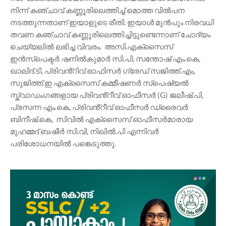
നിന്ന് കഞ്ചാവ് കണ്ണൂരിലെത്തിച്ച് മൊത്ത വിൽപന
നടത്തുന്നതാണ് ഇയാളുടെ രീതി. ഇയാൾ മുൻപും നിരവധി
തവണ കഞ്ചാവ് കണ്ണൂരിലെത്തിച്ചിട്ടുണ്ടെന്നാണ് ചോദ്യം
ചെയ്യലിൽ ലഭിച്ച വിവരം. അസി.എക്സൈസ്
ഇൻസ്പെക്ടർ ഷനിൽകുമാർ സി.പി, സന്തോഷ് എം.കെ,
ഖാലിദ്.ടി, പ്രിവൻ്റിവ് ഓഫിസർ ഗ്രേഡ് സജിത്ത്.എം,
സുജിത്ത്.ഇ എക്സൈസ് കമ്മീഷണർ സ്പെഷ്യൽ
സ്ക്വാഡംഗങ്ങളായ പ്രിവൻ്റീവ് ഓഫീസർ (G) ജലീഷ്.പി,
പ്രസന്ന എം.കെ, പ്രിവൻ്റീവ് ഓഫീസർ ഡ്രൈവർ
ബിനീഷ്.കെ, സിവിൽ എക്സൈസ് ഓഫീസർമാരായ
മുഹമ്മദ് ബഷീർ സി.വി, നിഖിൽ.പി എന്നിവർ
പരിശോധനയിൽ പങ്കെടുത്തു.