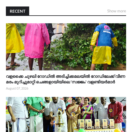
RECENT
Show more
വളക്കൈ ചുഴലി റോഡിൽ അടിച്ചിക്കമലയിൽ റോഡിലേക്ക് വീണ
മരം മുറിച്ചുമാറ്റി ചെങ്ങളായിയിലെ 'സജ്ജം' വളണ്ടിയർമാർ
August 07, 2026