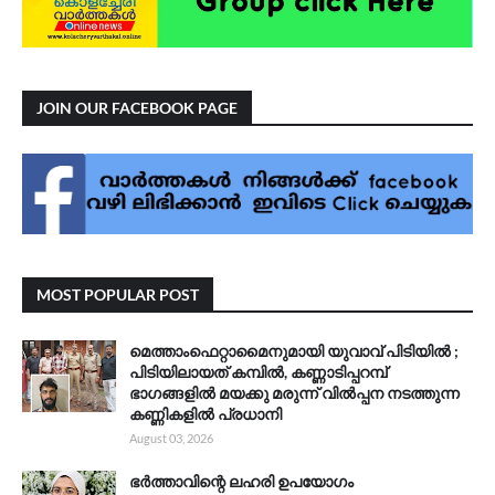
JOIN OUR FACEBOOK PAGE
MOST POPULAR POST
മെത്താംഫെറ്റാമൈനുമായി യുവാവ് പിടിയിൽ ;
പിടിയിലായത് കമ്പിൽ, കണ്ണാടിപ്പറമ്പ്
ഭാഗങ്ങളിൽ മയക്കു മരുന്ന് വിൽപ്പന നടത്തുന്ന
കണ്ണികളിൽ പ്രധാനി
August 03, 2026
ഭർത്താവിന്റെ ലഹരി ഉപയോഗം