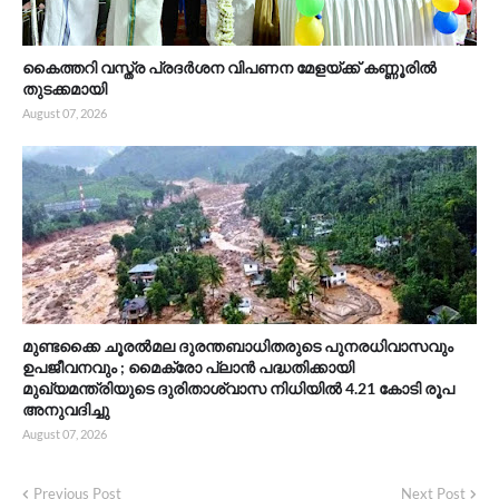
കൈത്തറി വസ്ത്ര പ്രദർശന വിപണന മേളയ്ക്ക് കണ്ണൂരിൽ
തുടക്കമായി
August 07, 2026
മുണ്ടക്കൈ ചൂരൽമല ദുരന്തബാധിതരുടെ പുനരധിവാസവും
ഉപജീവനവും ; മൈക്രോ പ്ലാൻ പദ്ധതിക്കായി
മുഖ്യമന്ത്രിയുടെ ദുരിതാശ്വാസ നിധിയിൽ 4.21 കോടി രൂപ
അനുവദിച്ചു
August 07, 2026
Previous Post
Next Post