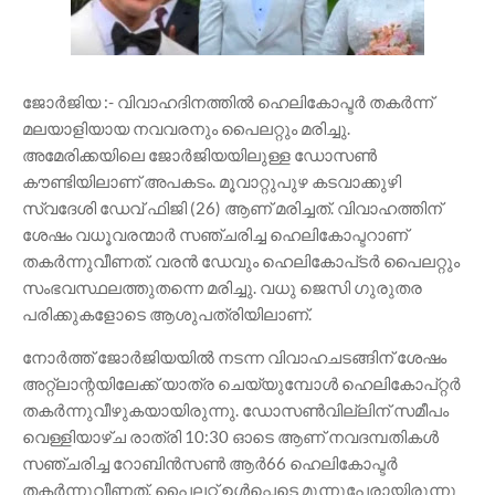
ജോർജിയ :- വിവാഹദിനത്തിൽ ഹെലികോപ്ടർ തകർന്ന്
മലയാളിയായ നവവരനും പൈലറ്റും മരിച്ചു.
അമേരിക്കയിലെ ജോർജിയയിലുള്ള ഡോസൺ
കൗണ്ടിയിലാണ് അപകടം. മൂവാറ്റുപുഴ കടവാക്കുഴി
സ്വദേശി ഡേവ് ഫിജി (26) ആണ് മരിച്ചത്. വിവാഹത്തിന്
ശേഷം വധൂവരന്മാർ സഞ്ചരിച്ച ഹെലികോപ്ടറാണ്
തകർന്നുവീണത്. വരൻ ഡേവും ഹെലികോപ്‌ടർ പൈലറ്റും
സംഭവസ്ഥലത്തുതന്നെ മരിച്ചു. വധു ജെസ‌ി ഗുരുതര
പരിക്കുകളോടെ ആശുപത്രിയിലാണ്.
നോർത്ത് ജോർജിയയിൽ നടന്ന വിവാഹചടങ്ങിന് ശേഷം
അറ്റ്ലാന്റയിലേക്ക് യാത്ര ചെയ്യുമ്പോൾ ഹെലികോപ്റ്റർ
തകർന്നുവീഴുകയായിരുന്നു. ഡോസൺവില്ലിന് സമീപം
വെള്ളിയാഴ്ച രാത്രി 10:30 ഓടെ ആണ് നവദമ്പതികൾ
സഞ്ചരിച്ച റോബിൻസൺ ആർ66 ഹെലികോപ്ടർ
തകർന്നുവീണത്. പൈലറ്റ് ഉൾപ്പെടെ മൂന്നുപേരായിരുന്നു