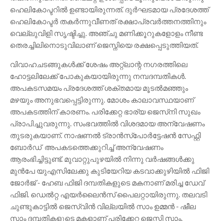
ഹെലികോപ്ടറിൽ ഉണ്ടായിരുന്നത്. ദുർഘടമായ പ്രദേശത്ത്
ഹെലികോപ്ടർ തകർന്നുവീണത് രക്ഷാപ്രവർത്തനത്തിനും
വെല്ലുവിളി സൃഷ്ട‌ിച്ചു. അഞ്ചു മണിക്കൂറുകളോളം നീണ്ട
തെരച്ചിലിനൊടുവിലാണ് ജെസ്നിയെ രക്ഷപ്പെടുത്തിയത്.
വിവാഹചടങ്ങുകൾക്ക് ശേഷം അറ്റ്ലാന്റ നഗരത്തിലെ
ഹോട്ടലിലേക്ക് പോകുകയായിരുന്നു നമ്പദമ്പതികൾ.
അപകടസമയം പ്രദേശത്ത് ശക്തമായ മൂടൽമഞ്ഞും
മഴയും അനുഭവപ്പെട്ടിരുന്നു. മോശം കാലാവസ്ഥയാണ്
അപകടത്തിന് കാരണം. പരിക്കേറ്റ ഭാര്യ ജെസ്‌നി സുഖം
പ്രാപിച്ചുവരുന്നു. സംഭവത്തിൽ വിശദമായ അന്വേഷണം
തുടരുകയാണ്. നാഷണൽ ട്രാൻസ്പോർട്ടേഷൻ സേഫ്റ്റി
ബോർഡ് അപകടത്തെക്കുറിച്ച് അന്വേഷണം
ആരംഭിച്ചിട്ടുണ്ട്. മുവാറ്റുപുഴയിൽ നിന്നു വർഷങ്ങൾക്കു
മുൻപേ യുഎസിലേക്കു കുടിയേറിയ കടവാക്കുഴിയിൽ ഫിജി
ജോർജ് - ഹേബ ഫിജി ദമ്പതികളുടെ മകനാണ് മരിച്ച ഡേവ്
ഫിജി. ഡെൽറ്റ എയർലൈൻസ് പൈലറ്റായിരുന്നു. തലവടി
ചുണ്ടുകാട്ടിൽ ജെസ്വിൻ വില്ലയിൽ സാം ഉമ്മൻ - ഷീല
സാം ദമ്പതികളുടെ മകളാണ് പരിക്കേറ്റ ജെസ്നി സാം.