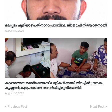
മലപ്പട്ടം ചൂളിയാട് പതിനാറാംപറമ്പിലെ ജിജോ.പി നിര്യാതനായി
August 10, 2026
കാണാതായ മത്സ്യത്തൊഴിലാളികൾക്കായി തിരച്ചിൽ ; ഗൗതം
കൃഷ്ണന്റെ കുടുംബത്തെ സന്ദർശിച്ച് മുഖ്യമന്ത്രി
August 10, 2026
Previous Post
Next Post