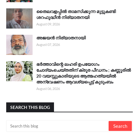
തൈലവളപ്പിൽ താമസിക്കുന്ന മുട്ടുകണ്ടി
ശറഫുദ്ധീൻ നിര്യാതനയി
August 09, 2026
അജയൻ നിര്യാതനായി
August 07, 2026
ഭർത്താവിന്റെ ലഹരി ഉപയോഗം
ചോദ്യംചെയ്തതിന് ക്രൂര പീഡനം ; കണ്ണൂരിൽ
20 വയസ്സുകാരിയുടെ ആത്മഹത്യയിൽ
അന്വേഷണം ആവശ്യപ്പെട്ട് കുടുംബം
August 06, 2026
SEARCH THIS BLOG