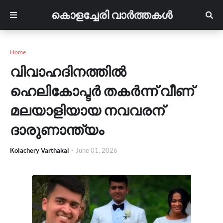
കൊളച്ചേരി വാർത്തകൾ
Home
വിവാഹദിനത്തിൽ
ഹെലികോപ്ടർ തകർന്ന് വീണ്
മലയാളിയായ നവവരന്
ദാരുണാന്ത്യം
Kolachery Varthakal
-
June 01, 2026