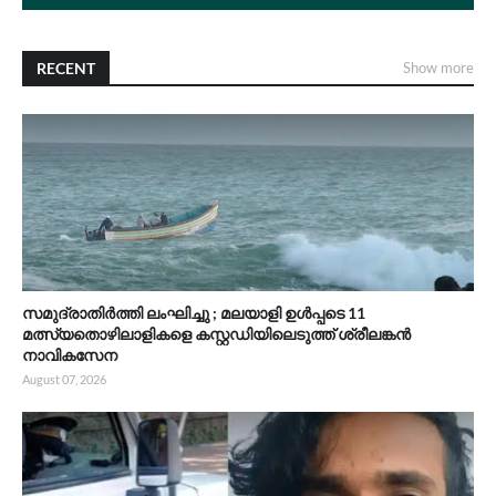
RECENT
Show more
സമുദ്രാതിർത്തി ലംഘിച്ചു ; മലയാളി ഉൾപ്പടെ 11
മത്സ്യതൊഴിലാളികളെ കസ്റ്റഡിയിലെടുത്ത് ശ്രീലങ്കൻ
നാവികസേന
August 07, 2026