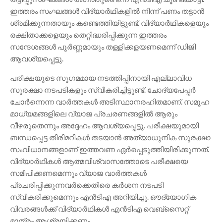
ഇത്തരം സംഘങ്ങൾ വിദ്യാർഥികളിൽ നിന്ന് പണം തട്ടാൻ
ശ്രമിക്കുന്നതായും കണ്ടെത്തിയിട്ടുണ്ട്. വിദ്യാർഥികളെയും
രക്ഷിതാക്കളെയും തെറ്റിദ്ധരിപ്പിക്കുന്ന ഇത്തരം
സന്ദേശങ്ങൾ പൂർണ്ണമായും തള്ളിക്കളയണമെന്ന് ഡിജി
ആവശ്യപ്പെട്ടു.
പരീക്ഷയുടെ സുഗമമായ നടത്തിപ്പിനായി എല്ലാവിധ
സുരക്ഷാ നടപടികളും സ്വീകരിച്ചിട്ടുണ്ട്. ചോദ്യപേപ്പർ
ചോർന്നെന്ന വാർത്തകൾ അടിസ്ഥാനരഹിതമാണ്. സമൂഹ
മാധ്യമങ്ങളിലെ വ്യാജ പ്രചരണങ്ങളിൽ ആരും
വീഴരുതെന്നും അദ്ദേഹം ആവശ്യപ്പെട്ടു. പരീക്ഷയുമായി
ബന്ധപ്പെട്ട തിരിമറികൾ തടയാൻ അത്യാധുനിക സുരക്ഷാ
സംവിധാനങ്ങളാണ് ഇത്തവണ ഏർപ്പെടുത്തിയിരിക്കുന്നത്.
വിദ്യാർഥികൾ ആത്മവിശ്വാസത്തോടെ പരീക്ഷയെ
സമീപിക്കണമെന്നും വ്യാജ വാർത്തകൾ
പ്രചരിപ്പിക്കുന്നവർക്കെതിരെ കർശന നടപടി
സ്വീകരിക്കുമെന്നും എൻടിഎ അറിയിച്ചു. ഔദ്യോഗിക
വിവരങ്ങൾക്ക് വിദ്യാർഥികൾ എൻടിഎ വെബ്സൈറ്റ്
മാത്രം ആശ്രയിക്കണം.