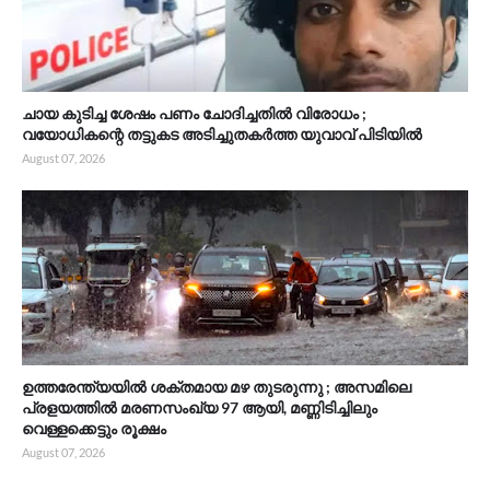
ചായ കുടിച്ച ശേഷം പണം ചോദിച്ചതിൽ വിരോധം ;
വയോധികന്റെ തട്ടുകട അടിച്ചുതകർത്ത യുവാവ് പിടിയിൽ
August 07, 2026
ഉത്തരേന്ത്യയിൽ ശക്തമായ മഴ തുടരുന്നു ; അസമിലെ
പ്രളയത്തിൽ മരണസംഖ്യ 97 ആയി, മണ്ണിടിച്ചിലും
വെള്ളക്കെട്ടും രൂക്ഷം
August 07, 2026