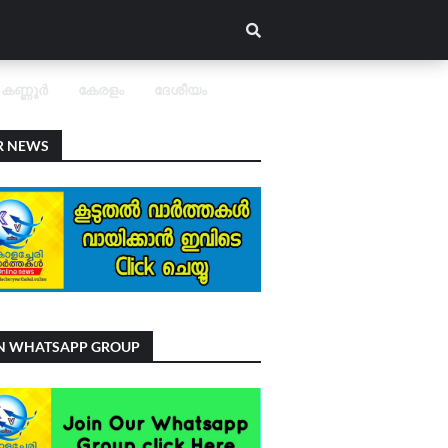
കണ്ണൂർ
കേരളം
ദേശീയം
R NEWS
IN WHATSAPP GROUP