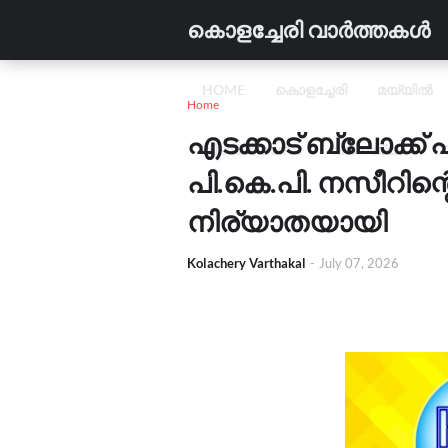
കൊളച്ചേരി വാർത്തകൾ
HOME
കൊളച്ചേരി
മയ്യിൽ
Home
എടക്കാട് ബ്ലോക്ക
വിദ്യാഭ്യാസം
വാണിജ്യം
C
പി.കെ.പി. നസീറിന്
നിര്യാതയായി
Kolachery Varthakal
-
July 07, 2026