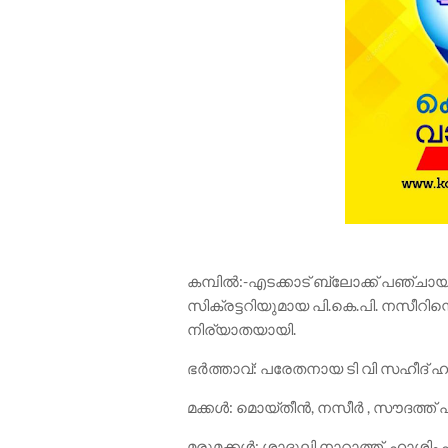
കമ്പിൽ:-എടക്കാട് ബ്ലോക്ക് പഞ്ചായ
സിക്രട്ടറിയുമായ പി.കെ.പി. നസീറിന്
നിര്യാതയായി.
ഭർത്താവ്: പരേതനായ ടി വി സഹീദ് ഹ
മക്കൾ: മൊയ്തീൻ, നസീർ , സൗദത്ത
മരുമക്കൾ: ശാദുലി നാറാത്ത്, ഹാശിം പാ