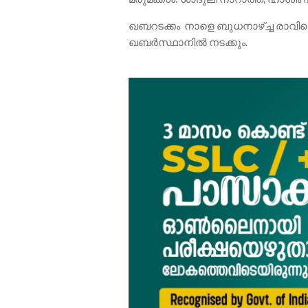
ഖബറടക്കം നാളെ ബുധനാഴ്ച്ച രാവിലെ 
ഖബർസ്ഥാനിൽ നടക്കും.