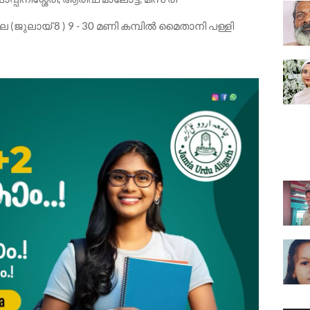
(ജുലായ് 8 ) 9 - 30 മണി കമ്പിൽ മൈതാനി പള്ളി