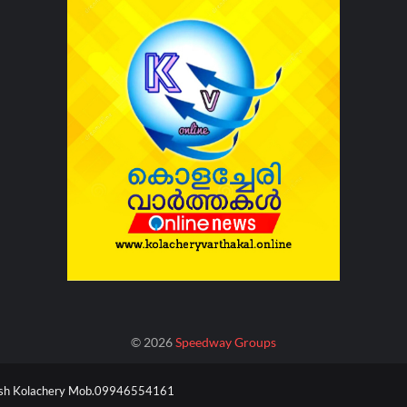
©
2026
Speedway Groups
esh Kolachery Mob.09946554161