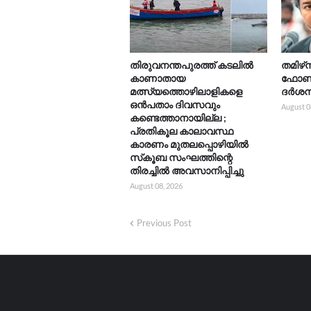
തിരുവനന്തപുരത്ത് കടലിൽ
തമിഴ്‌
കാണാതായ
ഫോൺ ന
മത്സ്യത്തൊഴിലാളികളെ
ദർശനത
ഒൻപതാം ദിവസവും
August 0
കണ്ടെത്താനായില്ല ;
പ്രതികൂല കാലാവസ്ഥ
കാരണം മുതലപ്പൊഴിയിൽ
സ്‌കൂബ സംഘത്തിന്റെ
തിരച്ചിൽ അവസാനിപ്പിച്ചു
August 08, 2026
Previous Post