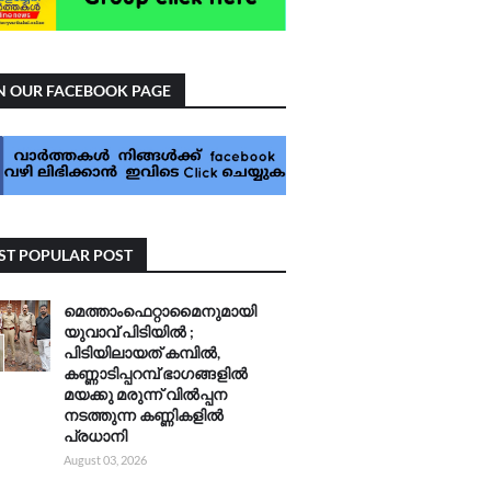
N OUR FACEBOOK PAGE
T POPULAR POST
മെത്താംഫെറ്റാമൈനുമായി
യുവാവ് പിടിയിൽ ;
പിടിയിലായത് കമ്പിൽ,
കണ്ണാടിപ്പറമ്പ് ഭാഗങ്ങളിൽ
മയക്കു മരുന്ന് വിൽപ്പന
നടത്തുന്ന കണ്ണികളിൽ
പ്രധാനി
August 03, 2026