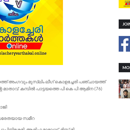
JOI
MOS
ത്ത് അംഗവും മുസ്ലിം ലീഗ് കൊളച്ചേരി പഞ്ചായത്ത്
റെ മാതാവ് കമ്പിൽ പാട്ടയത്തെ പി കെ പി ആമിന (76)
ാജി
് പരേതയായ സമീറ
പ്പിനിശ്ശേരി, ആരിഫ മാലോട്ട്, മിസ് രി