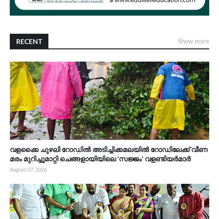
RECENT
Show more
വളക്കൈ ചുഴലി റോഡിൽ അടിച്ചിക്കമലയിൽ റോഡിലേക്ക് വീണ
മരം മുറിച്ചുമാറ്റി ചെങ്ങളായിയിലെ 'സജ്ജം' വളണ്ടിയർമാർ
August 07, 2026