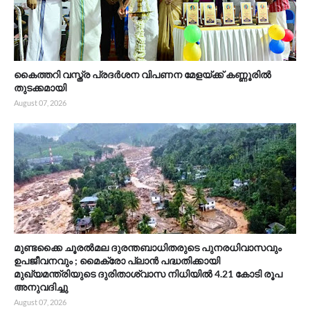
കൈത്തറി വസ്ത്ര പ്രദർശന വിപണന മേളയ്ക്ക് കണ്ണൂരിൽ
തുടക്കമായി
August 07, 2026
മുണ്ടക്കൈ ചൂരൽമല ദുരന്തബാധിതരുടെ പുനരധിവാസവും
ഉപജീവനവും ; മൈക്രോ പ്ലാൻ പദ്ധതിക്കായി
മുഖ്യമന്ത്രിയുടെ ദുരിതാശ്വാസ നിധിയിൽ 4.21 കോടി രൂപ
അനുവദിച്ചു
August 07, 2026