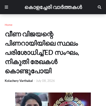
കൊളച്ചേരി വാർത്തകൾ
Home
വീണ വിജയന്റെ
പിണറായിയിലെ സ്ഥലം
പരിശോധിച്ച് ED സംഘം,
നികുതി രേഖകൾ
കൊണ്ടുപോയി
Kolachery Varthakal
-
July 08, 2026