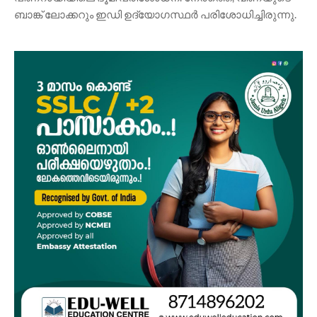
ബാങ്ക് ലോക്കറും ഇഡി ഉദ്യോഗസ്ഥർ പരിശോധിച്ചിരുന്നു.