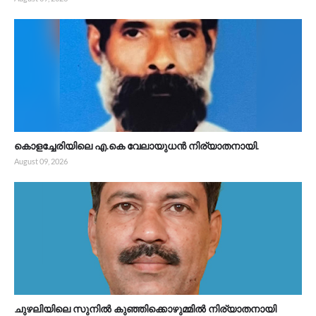
കൊളച്ചേരിയിലെ എ.കെ വേലായുധൻ നിര്യാതനായി.
August 09, 2026
ചുഴലിയിലെ സുനിൽ കുഞ്ഞിക്കൊഴുമ്മിൽ നിര്യാതനായി