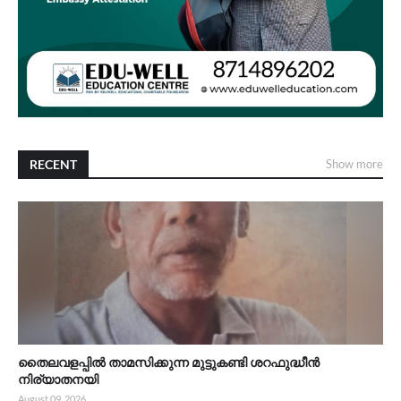
RECENT
Show more
തൈലവളപ്പിൽ താമസിക്കുന്ന മുട്ടുകണ്ടി ശറഫുദ്ധീൻ
നിര്യാതനയി
August 09, 2026