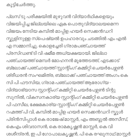
കൂട്ടിചേര്‍ത്തു.
പ്ലസ് ടു പരീക്ഷയിൽ മുഴുവൻ വിദ്യാർഥികളെയും
വിജയിപ്പിച്ച ജില്ലയിലെ ഏക പൊതുവിദ്യാലയമെന്ന
വിജയം നേടിയ കമ്പിൽ മാപ്പിള ഹയർ സെക്കൻഡറി
സ്കൂളിനുള്ള സ്പെഷ്യൽ ഉപഹാരവും ചടങ്ങിൽ എം എൽ
എ സമ്മാനിച്ചു. കൊളച്ചേരി ഗ്രാമപഞ്ചായത്ത്
പ്രസിഡണ്ട് ടി വി ഷമീമ അധ്യക്ഷയായി. ജില്ലാ
പഞ്ചായത്ത് മെമ്പർ മോഹനൻ മൂത്തേടത്ത്, എടക്കാട്
ബ്ലോക്ക് പഞ്ചായത്ത്‌ സ്റ്റാന്റിംഗ് കമ്മിറ്റി ചെയർപേഴ്സൺ
ശ്രീധരൻ സംഘമിത്ര, ബ്ലോക്ക് പഞ്ചായത്ത്‌ അംഗം കെ
സി പി ഫൗസിയ, ഗ്രാമ പഞ്ചായത്ത്‌ ആരോഗ്യ -
വിദ്യാഭ്യാസ സ്റ്റാന്റിംഗ് കമ്മിറ്റി ചെയർപേഴ്സൺ ടിന്റു
സുനിൽ, വികസനകാര്യ സ്റ്റാന്റിംഗ് കമ്മിറ്റി ചെയർപേഴ്സൺ
പി ഫസീല, ക്ഷേമകാര്യ സ്റ്റാന്റിംഗ് കമ്മിറ്റി ചെയർപേഴ്സൺ
റഹ്മത്ത് പി വി, കമ്പിൽ മാപ്പിള ഹയർ സെക്കൻഡറി സ്കൂൾ
പ്രിൻസിപ്പാൾ കെ രാജേഷ് മാസ്റ്റർ, എം അബ്ദുൽ അസീസ്,
കെഎം ശിവദാസൻ, കെ രാമകൃഷ്ണൻ മാസ്റ്റർ, കെ വി
ശശീന്ദ്രൻ, ഇ പി ഗോപാലകൃഷ്ണൻ, പി കെ രഘുനാഥ് മാസ്റ്റർ