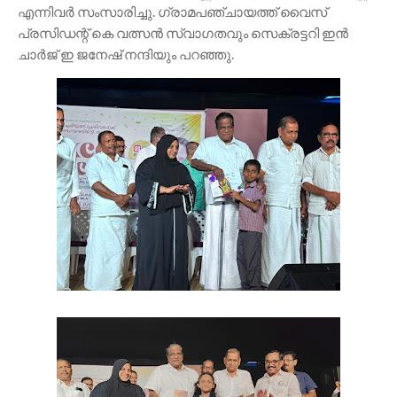
എന്നിവർ സംസാരിച്ചു. ഗ്രാമപഞ്ചായത്ത് വൈസ്
പ്രസിഡന്റ് കെ വത്സൻ സ്വാഗതവും സെക്രട്ടറി ഇൻ
ചാർജ് ഇ ജനേഷ് നന്ദിയും പറഞ്ഞു.