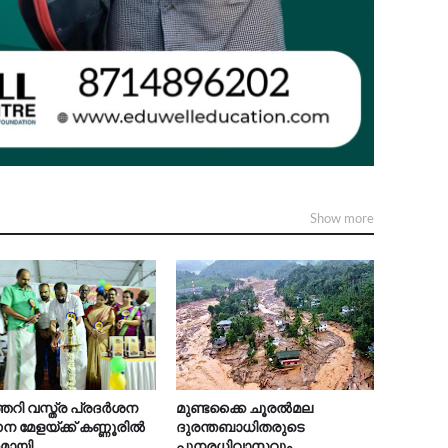
Show more
റി വസ്ത്ര പ്രദർശന
മുണ്ടക്കൈ ചൂരൽമല
 മേളയ്ക്ക് കണ്ണൂരിൽ
ദുരന്തബാധിതരുടെ
കമായി
പുനരധിവാസവും