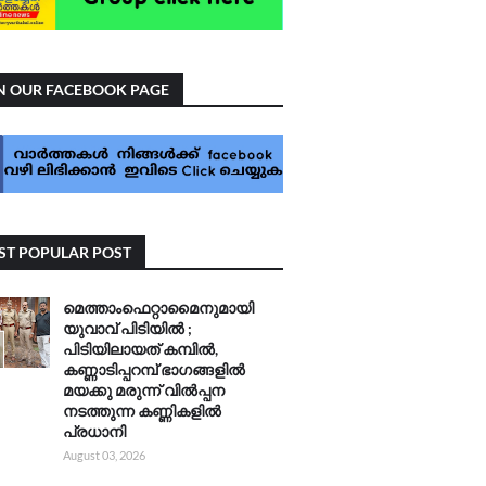
N OUR FACEBOOK PAGE
T POPULAR POST
മെത്താംഫെറ്റാമൈനുമായി
യുവാവ് പിടിയിൽ ;
പിടിയിലായത് കമ്പിൽ,
കണ്ണാടിപ്പറമ്പ് ഭാഗങ്ങളിൽ
മയക്കു മരുന്ന് വിൽപ്പന
നടത്തുന്ന കണ്ണികളിൽ
പ്രധാനി
August 03, 2026