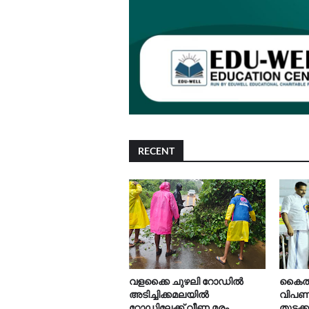
RECENT
വളക്കൈ ചുഴലി റോഡിൽ
കൈത്ത
അടിച്ചിക്കമലയിൽ
വിപണന
റോഡിലേക്ക് വീണ മരം
തുടക്