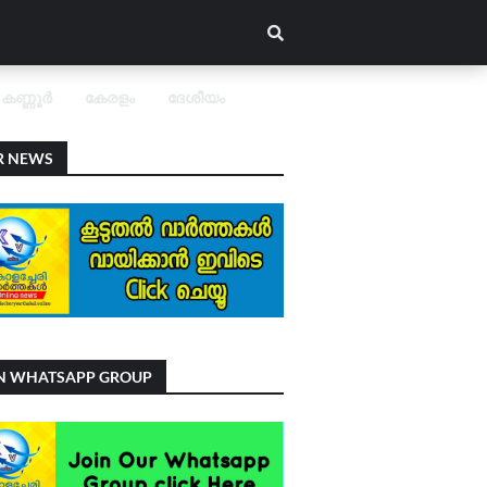
കണ്ണൂർ
കേരളം
ദേശീയം
R NEWS
IN WHATSAPP GROUP