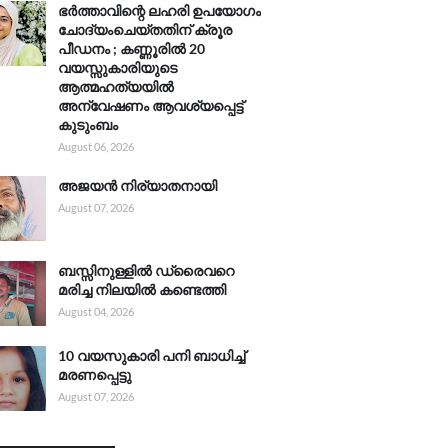
ഭർത്താവിന്റെ ലഹരി ഉപയോഗം
ചോദ്യംചെയ്തതിന് ക്രൂര
പീഡനം ; കണ്ണൂരിൽ 20
വയസ്സുകാരിയുടെ
ആത്മഹത്യയിൽ
അന്വേഷണം ആവശ്യപ്പെട്ട്
കുടുംബം
August 06, 2026
അജയൻ നിര്യാതനായി
August 07, 2026
ബസ്സിനുള്ളിൽ ഡ്രൈവറെ
മരിച്ച നിലയിൽ കണ്ടെത്തി
August 04, 2026
10 വയസുകാരി പനി ബാധിച്ച്
മരണപ്പെട്ടു
August 07, 2026