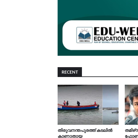
RECENT
തിരുവനന്തപുരത്ത് കടലിൽ
തമിഴ്‌
കാണാതായ
ഫോൺ ന