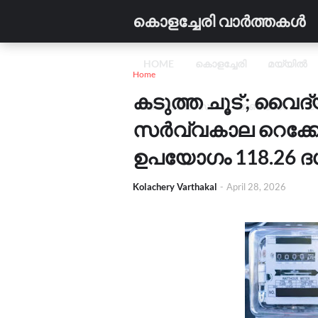
കൊളച്ചേരി വാർത്തകൾ
HOME
കൊളച്ചേരി
മയ്യിൽ
Home
കടുത്ത ചൂട് ; വൈ
വിദ്യാഭ്യാസം
വാണിജ്യം
C
സർവ്വകാല റെക്ക
ഉപയോഗം 118.26 ദശ
Kolachery Varthakal
-
April 28, 2026