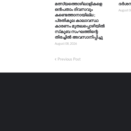
മത്സ്യത്തൊഴിലാളികളെ
ദർശനത
ഒൻപതാം ദിവസവും
August 0
കണ്ടെത്താനായില്ല ;
പ്രതികൂല കാലാവസ്ഥ
കാരണം മുതലപ്പൊഴിയിൽ
സ്‌കൂബ സംഘത്തിന്റെ
തിരച്ചിൽ അവസാനിപ്പിച്ചു
August 08, 2026
Previous Post