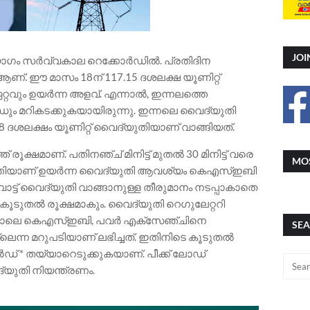
JOI
യോഗം സർവ്വകാല റെക്കോർഡിൽ. പ്രതിദിന
ആണ്. ഈ മാസം 18ന് 117.15 ദശലക്ഷ യൂണിറ്റ്
റവും ഉയർന്ന അളവ്. എന്നാൽ, ഇന്നലത്തെ
 മറികടക്കുകയായിരുന്നു. ഇന്നലെ വൈദ്യുതി
78 ദശലക്ഷം യൂണിറ്റ് വൈദ്യുതിയാണ് വാങ്ങിയത്.
ൂക്ഷമാണ്. പതിനഞ്ച് മിനിട്ട് മുതൽ 30 മിനിട്ട് വരെ
MOS
ത്തിയാണ് ഉയർന്ന വൈദ്യുതി ആവശ്യം കെഎസ്‌ഇബി
ഗാവാട്ട് വൈദ്യുതി വാങ്ങാനുള്ള തീരുമാനം നടപ്പാകാതെ
ൂടുതൽ രൂക്ഷമാകും. വൈദ്യുതി റെഗുലേറ്ററി
്നാലെ കെഎസ്ഇബി, പവർ എക്സേഞ്ചിനെ
SEA
്ലെന്ന മറുപടിയാണ് ലഭിച്ചത്. ഇതിനിടെ കൂടുതൽ
് * തയ്യാറെടുക്കുകയാണ്. പീക്ക് ലോഡ്
്യുതി നിയന്ത്രണം.