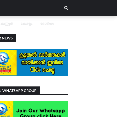
കണ്ണൂർ
കേരളം
ദേശീയം
R NEWS
IN WHATSAPP GROUP