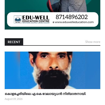
RECENT
Show more
കൊളച്ചേരിയിലെ എ.കെ വേലായുധൻ നിര്യാതനായി.
August 09, 2026