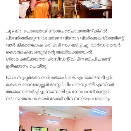
ചുഴലി :- ചെങ്ങളായി ഗ്രാമപഞ്ചായത്തിന് കീഴിൽ
പ്രവർത്തിക്കുന്ന വയോജന വിനോദ വിശ്രമകേന്ദ്രത്തിന്റെ
വാർഷികാഘോഷ പരിപാടി സംഘടിപ്പിച്ചു. വാർഡ് മെമ്പർ
ശൈലേഷ് ബാബുവിന്റെ അദ്ധ്യക്ഷതയിൽ
ഗ്രാമപഞ്ചായത്ത്‌ പ്രസിഡന്റ്‌ വിപിന ബി.പി ചടങ്ങ്
ഉദ്ഘാടനം ചെയ്തു.
ICDS സൂപ്പർവൈസർ രമ്യ.പി, കെ.എം ശോഭന ടീച്ചർ,
കെ.കെ ബാലകൃഷ്ണൻ മാസ്റ്റർ, ദീപ, അനുശ്രീ എന്നിവർ
ആശംസ അർപ്പിച്ചു സംസാരിച്ചു. ഗോപാലൻ മാസ്റ്റർ
സ്വാഗതവും കെയർ ടേക്കർ ലീന നന്ദിയും പറഞ്ഞു.