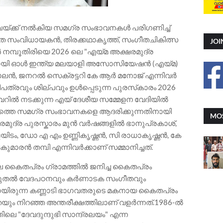
ാഖയ്ക്ക് നൽകിയ സമഗ്ര സംഭാവനകൾ പരിഗണിച്ച്
ീത സംവിധായകൻ, തിരക്കഥാകൃത്ത്, സംഗീതചികിത്സ
JOI
്പൂതിരിയെ 2026 ലെ "എയ്മ‌ അക്ഷരമുദ്ര
തതായി ഓൾ ഇന്ത്യ മലയാളി അസോസിയേഷൻ (എയ്‌മ)
ലൻ, ജനറൽ സെക്രട്ടറി കേ ആർ മനോജ് എന്നിവർ
ിപത്രവും ശില്പവും ഉൾപ്പെടുന്ന പുരസ്‌കാരം 2026
ിൽ നടക്കുന്ന എയ്‌ ദേശീയ സമ്മേളന വേദിയിൽ
ഗത്തെ സമഗ്ര സംഭാവനകളെ ആദരിക്കുന്നതിനായി
MOS
ഷരമുദ്ര പുരസ്ക‌ാരം മുൻ വർഷങ്ങളിൽ ഭാനുപ്രകാശ്,
ടം, ഡോ എ എം ഉണ്ണികൃഷ്ണൻ, സി രാധാകൃഷ്ണൻ, കേ
കുമാരൻ തമ്പി എന്നിവർക്കാണ് സമ്മാനിച്ചത്.
യിലെ കൈതപ്രം ഗ്രാമത്തിൽ ജനിച്ച കൈതപ്രം
 മുതൽ വേദപഠനവും കർണാടക സംഗീതവും
ായിരുന്ന കണ്ണാടി ഭാഗവതരുടെ മകനായ കൈതപ്രം
ം നിറഞ്ഞ അന്തരീക്ഷത്തിലാണ് വളർന്നത്.1986-ൽ
്തിലെ "ദേവദുന്ദുഭി സാന്ദ്രലയം" എന്ന