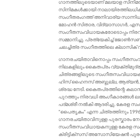
ഗാനത്തിലൂടെയാണ് മലയാള സിനിമയിൽ അ
സിനിമകൾക്കായി നാലായിരത്തിലധിക
സംഗീതരംഗത്ത് അനിവാര്യ സാന്നിധ്
മോഹൻ സിതാര, വിദ്യാസാഗർ, എസ് പി
സംഗീതസംവിധായകരോടൊപ്പം നിരവധി 
സമ്മാനിച്ചു. പ്രത്യേകിച്ച് ജോൺസ
ചലച്ചിത്ര സംഗീതത്തിലെ ക്ലാസിക് സൃ
ഗാനരചയിതാവിനൊപ്പം സംഗീതസംവിധ
നിലകളിലും കൈതപ്രം വ്യക്തിമുദ്ര പത
ചിത്രങ്ങളിലൂടെ സംഗീതസംവിധായകന
ഹിസ് ഹൈനസ് അബ്ദു‌ല്ല, ആര്യൻ, 
ശ്രദ്ധ നേടി. കൈതപ്രത്തിന്റെ കല
പുറത്തും നിരവധി അംഗീകാരങ്ങൾ ലഭിച്
പദ്‌മശ്രീ നൽകി ആദരിച്ചു. കേരള സ
"പൈതൃകം" എന്ന ചിത്രത്തിനും 199
ഗാനരചയിതാവിനുള്ള പുരസ്ക‌ാരം നേടി
സംഗീതസംവിധായകനുള്ള കേരള സംസ്ഥ
ക്രിട്ടിക്സസ് അസോസിയേഷൻ പുരസ്ക