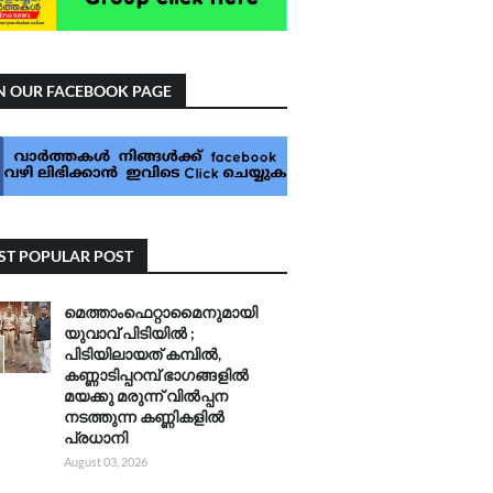
N OUR FACEBOOK PAGE
T POPULAR POST
മെത്താംഫെറ്റാമൈനുമായി
യുവാവ് പിടിയിൽ ;
പിടിയിലായത് കമ്പിൽ,
കണ്ണാടിപ്പറമ്പ് ഭാഗങ്ങളിൽ
മയക്കു മരുന്ന് വിൽപ്പന
നടത്തുന്ന കണ്ണികളിൽ
പ്രധാനി
August 03, 2026