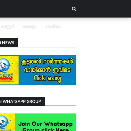
കണ്ണൂർ
കേരളം
ദേശീയം
R NEWS
IN WHATSAPP GROUP