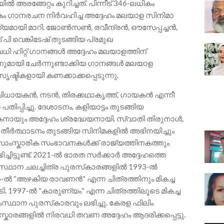
രങ്ങേറ്റം കുറിച്ചത്. പിന്നീട് 346-ലധികം
ം ഗാനരചന നിർവഹിച്ച അദ്ദേഹം മലയാള സിനിമാ
യമായി മാറി. ജോൺസൺ, രവീന്ദ്രൻ, ഔസേപ്പച്ചൻ,
 വെങ്കിടേഷ് തുടങ്ങിയ പ്രമുഖ
ഹിറ്റ് ഗാനങ്ങൾ അദ്ദേഹം മലയാളത്തിന്
ണുമായി ചേർന്നുണ്ടാക്കിയ ഗാനങ്ങൾ മലയാള
ഷ്ടികളായി കണക്കാക്കപ്പെടുന്നു.
ായകൻ, നടൻ, തിരക്കഥാകൃത്ത്, ഗായകൻ എന്നീ
ിപ്പിച്ചു. ദേശാടനം, കളിയാട്ടം തുടങ്ങിയ
ായും അദ്ദേഹം ശ്രദ്ധേയനായി. സ്വാതി തിരുനാൾ,
തീർത്ഥാടനം തുടങ്ങിയ സിനിമകളിൽ അഭിനയിച്ചും
ാസാംസ്കാരിക സംഭാവനകൾക്ക് രാജ്യത്തിനകത്തും
ചിട്ടുണ്ട്. 2021-ൽ ഭാരത സർക്കാർ അദ്ദേഹത്തെ
ംസ്ഥാന ചലച്ചിത്ര പുരസ്‌കാരങ്ങളിൽ 1993-ൽ
6-ൽ "അഴകിയ രാവണൻ" എന്ന ചിത്രത്തിനും മികച്ച
. 1997-ൽ "കാരുണ്യം" എന്ന ചിത്രത്തിലൂടെ മികച്ച
ാന പുരസ്‌കാരവും ലഭിച്ചു. കേരള ഫിലിം
ാരങ്ങളിൽ നിരവധി തവണ അദ്ദേഹം ആദരിക്കപ്പെട്ടു.