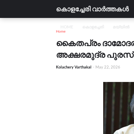
കൊളച്ചേരി വാർത്തകൾ
HOME
കൊളച്ചേരി
മയ്യിൽ
Home
കൈതപ്രം ദാമോദരൻ 
വിദ്യാഭ്യാസം
വാണിജ്യം
C
അക്ഷരമുദ്ര പുരസ്
Kolachery Varthakal
-
May 22, 2026