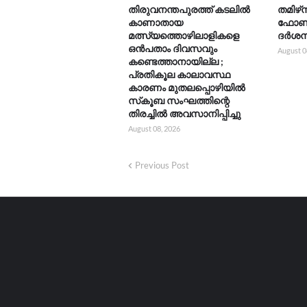
തിരുവനന്തപുരത്ത് കടലിൽ
തമിഴ്‌
കാണാതായ
ഫോൺ ന
മത്സ്യത്തൊഴിലാളികളെ
ദർശനത
ഒൻപതാം ദിവസവും
August 0
കണ്ടെത്താനായില്ല ;
പ്രതികൂല കാലാവസ്ഥ
കാരണം മുതലപ്പൊഴിയിൽ
സ്‌കൂബ സംഘത്തിന്റെ
തിരച്ചിൽ അവസാനിപ്പിച്ചു
August 08, 2026
Previous Post