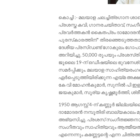
കൊച്ചി :- മലയാള ചലച്ചിത്രഗാന ശ
പ്രശസ്ത‌ കവി, ഗാനരചയിതാവ്, സംഗ
പ്രവർത്തകൻ കൈതപ്രം ദാമോദരൻ നമ
പുരസ്‌കാരത്തിന്" തിരഞ്ഞെടുത്
ദേശീയ പ്രസിഡണ്ട് ഗോകുലം ഗോപാ
അറിയിച്ചു. 50,000 രൂപയും പ്രശസ്‌ത
ജൂലൈ 19-ന് ഒഡീഷയിലെ ഭുവനേശ്വറ
സമർപ്പിക്കും. മലയാള സാഹിത്യരം
ഏർപ്പെടുത്തിയിരിക്കുന്ന എയ്മ അക്
കേ വി മോഹൻകുമാർ, സുനിൽ പി ഇളയി
ജയകുമാർ, സൂര്യ കൃഷ്ണമൂർത്തി, ശ്രീ
1950 ആഗസ്റ്റ് 4-ന് കണ്ണൂർ ജില്ല
ദാമോദരൻ നമ്പൂതിരി ബാല്യകാലം
അഭ്യസിച്ചു. പ്രശസ്‌ സംഗീതജ്ഞന
സംഗീതവും സാഹിത്യവും ആത്മീയതയു
എന്നെന്നും കണ്ണേട്ടന്റെ എന്ന ചിത്രത