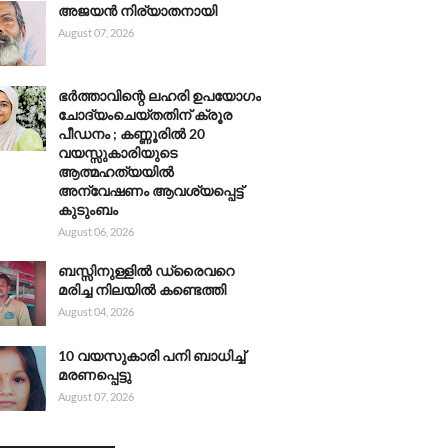
അജയൻ നിര്യാതനായി
August 07, 2026
ഭർത്താവിന്റെ ലഹരി ഉപയോഗം
ചോദ്യംചെയ്തതിന് ക്രൂര
പീഡനം ; കണ്ണൂരിൽ 20
വയസ്സുകാരിയുടെ
ആത്മഹത്യയിൽ
അന്വേഷണം ആവശ്യപ്പെട്ട്
കുടുംബം
August 06, 2026
ബസ്സിനുള്ളിൽ ഡ്രൈവറെ
മരിച്ച നിലയിൽ കണ്ടെത്തി
August 04, 2026
10 വയസുകാരി പനി ബാധിച്ച്
മരണപ്പെട്ടു
August 07, 2026