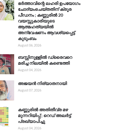
ഭർത്താവിന്റെ ലഹരി ഉപയോഗം
ചോദ്യംചെയ്തതിന് ക്രൂര
പീഡനം ; കണ്ണൂരിൽ 20
വയസ്സുകാരിയുടെ
ആത്മഹത്യയിൽ
അന്വേഷണം ആവശ്യപ്പെട്ട്
കുടുംബം
August 06, 2026
ബസ്സിനുള്ളിൽ ഡ്രൈവറെ
മരിച്ച നിലയിൽ കണ്ടെത്തി
August 04, 2026
അജയൻ നിര്യാതനായി
August 07, 2026
കണ്ണൂരിൽ അതിതീവ്ര മഴ
മുന്നറിയിപ്പ് ; റെഡ് അലർട്ട്
പ്രഖ്യാപിച്ചു
August 04, 2026