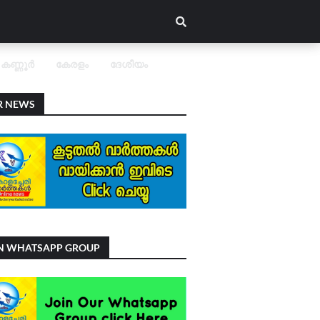
കണ്ണൂർ
കേരളം
ദേശീയം
R NEWS
IN WHATSAPP GROUP