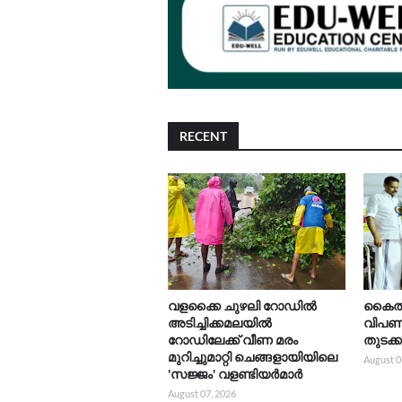
RECENT
വളക്കൈ ചുഴലി റോഡിൽ
കൈത്ത
അടിച്ചിക്കമലയിൽ
വിപണന
റോഡിലേക്ക് വീണ മരം
തുടക്
മുറിച്ചുമാറ്റി ചെങ്ങളായിയിലെ
August 0
'സജ്ജം' വളണ്ടിയർമാർ
August 07, 2026