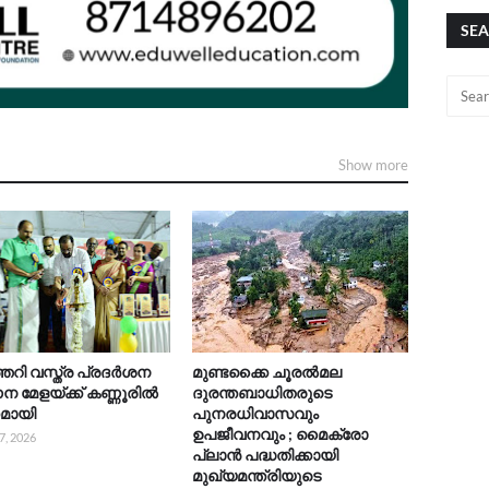
SEA
Show more
റി വസ്ത്ര പ്രദർശന
മുണ്ടക്കൈ ചൂരൽമല
 മേളയ്ക്ക് കണ്ണൂരിൽ
ദുരന്തബാധിതരുടെ
കമായി
പുനരധിവാസവും
ഉപജീവനവും ; മൈക്രോ
7, 2026
പ്ലാൻ പദ്ധതിക്കായി
മുഖ്യമന്ത്രിയുടെ