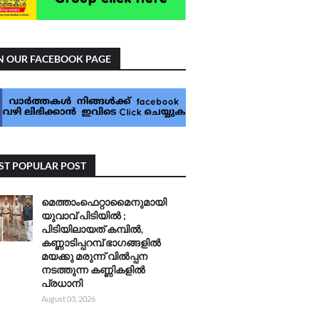
N OUR FACEBOOK PAGE
T POPULAR POST
മെത്താംഫെറ്റാമൈനുമായി
യുവാവ് പിടിയിൽ ;
പിടിയിലായത് കമ്പിൽ,
കണ്ണാടിപ്പറമ്പ് ഭാഗങ്ങളിൽ
മയക്കു മരുന്ന് വിൽപ്പന
നടത്തുന്ന കണ്ണികളിൽ
പ്രധാനി
August 03, 2026