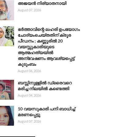
അജയൻ നിര്യാതനായി
August 07, 2026
ഭർത്താവിന്റെ ലഹരി ഉപയോഗം
ചോദ്യംചെയ്തതിന് ക്രൂര
പീഡനം ; കണ്ണൂരിൽ 20
വയസ്സുകാരിയുടെ
ആത്മഹത്യയിൽ
അന്വേഷണം ആവശ്യപ്പെട്ട്
കുടുംബം
August 06, 2026
ബസ്സിനുള്ളിൽ ഡ്രൈവറെ
മരിച്ച നിലയിൽ കണ്ടെത്തി
August 04, 2026
10 വയസുകാരി പനി ബാധിച്ച്
മരണപ്പെട്ടു
August 07, 2026