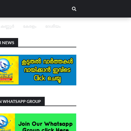
കണ്ണൂർ
കേരളം
ദേശീയം
R NEWS
IN WHATSAPP GROUP