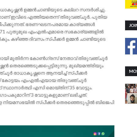
ാധാകൃഷ്ണൻ ഉമ്മൻചാണ്ടിയുടെ കല്ലറ സന്ദർശിച്ചു.
ിനാണ് ഇവിടെ എത്തിയതെന്ന് തിരുവഞ്ചൂർ. പുതിയ
മീപിക്കുന്നത്. ഭരണഘടനപരമായ കാര്യങ്ങൾ
JOI
ും 71 പുതുമുഖ എംഎൽഎമാരെ സഭകാര്യങ്ങളിൽ
കും. കഴിഞ്ഞ ദിവസം സ്പീക്കർ ഉമ്മൻ ചാണ്ടിയുടെ
റായി മുതിർന്ന കോൺഗ്രസ് നേതാവ് തിരുവഞ്ചൂർ
തെരഞ്ഞെടുക്കപ്പെട്ടിരുന്നു. മുഖ്യമന്ത്രിയും
MOS
ഞ്ചൂർ രാധാകൃഷ്ണനെ ആനയിച്ച് സ്പീക്കർ
ാണ് കോട്ടയം എംഎൽഎയായ തിരുവഞ്ചൂർ
സ്ഥാനാർത്ഥി എസി മൊയ്തിന് 35 വോട്ടും.
പകുമാറിന് 3 വോട്ടുകളുമാണ് ലഭിച്ചത്.
ള നിയമസഭയിൽ സ്പീക്കർ തെരഞ്ഞെടുപ്പിൽ ബിജെപി