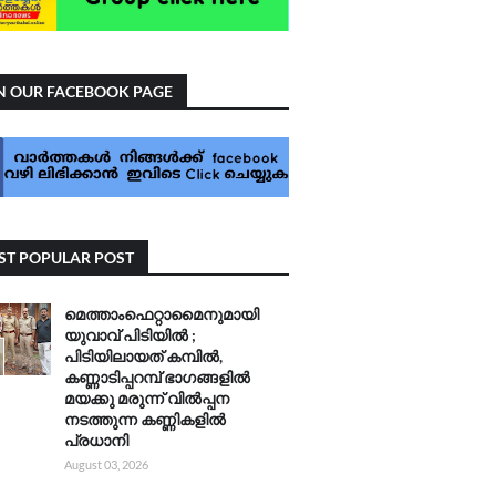
N OUR FACEBOOK PAGE
T POPULAR POST
മെത്താംഫെറ്റാമൈനുമായി
യുവാവ് പിടിയിൽ ;
പിടിയിലായത് കമ്പിൽ,
കണ്ണാടിപ്പറമ്പ് ഭാഗങ്ങളിൽ
മയക്കു മരുന്ന് വിൽപ്പന
നടത്തുന്ന കണ്ണികളിൽ
പ്രധാനി
August 03, 2026