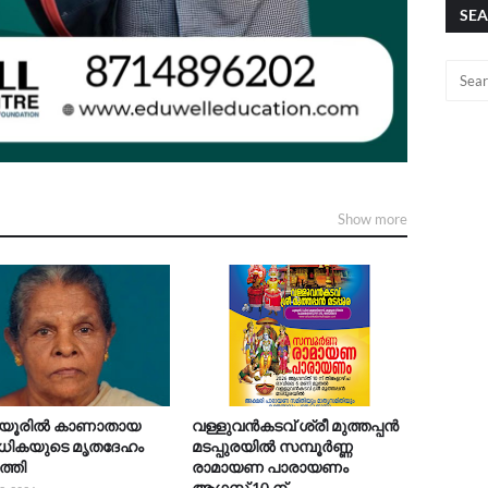
SEA
Show more
ടിയൂരിൽ കാണാതായ
വള്ളുവൻകടവ് ശ്രീ മുത്തപ്പൻ
ികയുടെ മൃതദേഹം
മടപ്പുരയിൽ സമ്പൂർണ്ണ
ത്തി
രാമായണ പാരായണം
ആഗസ്ത് 10 ന്