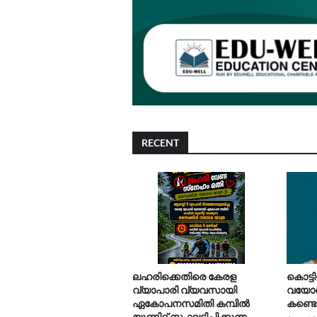
RECENT
ലഹരിക്കെതിരെ കേരള
കൊട്
വ്യാപാരി വ്യവസായി
വയോധ
ഏകോപനസമിതി കമ്പിൽ
കണ്ടെ
യൂണിറ്റ് സംഘടിപ്പിക്കുന്ന