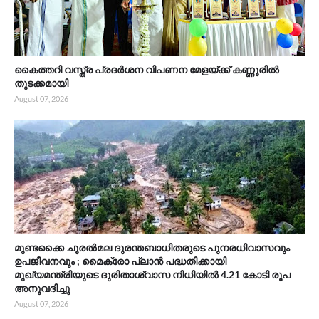
കൈത്തറി വസ്ത്ര പ്രദർശന വിപണന മേളയ്ക്ക് കണ്ണൂരിൽ
തുടക്കമായി
August 07, 2026
മുണ്ടക്കൈ ചൂരൽമല ദുരന്തബാധിതരുടെ പുനരധിവാസവും
ഉപജീവനവും ; മൈക്രോ പ്ലാൻ പദ്ധതിക്കായി
മുഖ്യമന്ത്രിയുടെ ദുരിതാശ്വാസ നിധിയിൽ 4.21 കോടി രൂപ
അനുവദിച്ചു
August 07, 2026