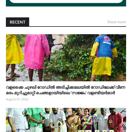
RECENT
Show more
വളക്കൈ ചുഴലി റോഡിൽ അടിച്ചിക്കമലയിൽ റോഡിലേക്ക് വീണ
മരം മുറിച്ചുമാറ്റി ചെങ്ങളായിയിലെ 'സജ്ജം' വളണ്ടിയർമാർ
August 07, 2026