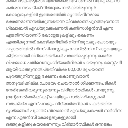
കർണാടക ആരോഗ്യമന്ത്രിയെ ഫോണിൽ വിളിച്ച കെ സി
കർശന നടപടിക്ക് നിർദ്ദേശം നൽകിയിരുന്നു. 5
കോളേജുകളിൽ ഇത്തരത്തിൽ വൃത്തിഹീനമായ
ഭക്ഷണമാണ് നൽകുന്നതെന്ന വിവരമാണ് പുറത്തുവന്നത്. ​
ഗ്ലോബൽ എഡ്യുക്കേഷണൽ കൺസൾട്ടൻസി എന്ന
ഏജൻസിയാണ് 5 കോളേജുകളിലും ഭക്ഷണം
എത്തിക്കുന്നത്. കോഴിക്കറിയിൽ നിന്ന് തൂവലും ചോരയും
ചപ്പാത്തിയിൽ നിന്ന് പ്ലാസ്റ്റികും ചോറിൽനിന്ന് പാറ്റയെയും
കിട്ടിയതായി വിദ്യാർത്ഥികൾ പരാതിപ്പെടുന്നു. ഭക്ഷ്യ
വിഷബാധ പതിവെന്നും വിദ്യാർഥികൾ പറയുന്നു. മെസ്സ് ഫീ
ആയി വാങ്ങുന്നത് പ്രതിവർഷം 80,000 രൂപയാണ്.
പുറത്തുനിന്നുള്ള ഭക്ഷണം കൊണ്ടുവരാൻ
അനുവദിക്കില്ല. ചോദ്യം ചെയ്താൽ ശിക്ഷാനടപടികൾ
നേരിടേണ്ടി വരുന്നുവെന്നും വിദ്യാർത്ഥികൾ പറയുന്നു.
ഇന്റേണൽമാർക്ക് കട്ട് ചെയ്യും, സർട്ടിഫിക്കറ്റുകൾ
നൽകില്ല എന്ന് പറയും. വിദ്യാർത്ഥികൾ പകർത്തിയ
ദൃശ്യങ്ങൾ പുറത്ത്. ഗ്ലോബൽ എഡ്യൂക്കേഷൻ സർവീസ്
എന്ന ഏജൻസി കോളേജുകളുമായി
ഒത്തുകളിക്കുകയാണെന്നും വിദ്യാർത്ഥികൾ ഒന്നടങ്കം