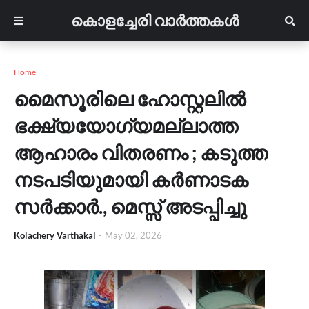
കൊളച്ചേരി വാർത്തകൾ
Home
മൈസൂരിലെ ഹോസ്റ്റലിൽ
ഭക്ഷ്യയോഗ്യമല്ലാത്ത
ആഹാരം വിതരണം ; കടുത്ത
നടപടിയുമായി കർണാടക
സർക്കാർ., മെസ്സ് അടപ്പിച്ചു
Kolachery Varthakal
-
May 02, 2026