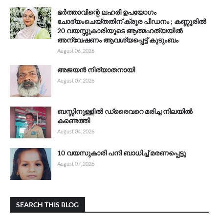
ഭർത്താവിന്റെ ലഹരി ഉപയോഗം
ചോദ്യംചെയ്തതിന് ക്രൂര പീഡനം ; കണ്ണൂരിൽ
20 വയസ്സുകാരിയുടെ ആത്മഹത്യയിൽ
അന്വേഷണം ആവശ്യപ്പെട്ട് കുടുംബം
August 06, 2026
അജയൻ നിര്യാതനായി
August 07, 2026
ബസ്സിനുള്ളിൽ ഡ്രൈവറെ മരിച്ച നിലയിൽ
കണ്ടെത്തി
August 04, 2026
10 വയസുകാരി പനി ബാധിച്ച് മരണപ്പെട്ടു
August 07, 2026
SEARCH THIS BLOG