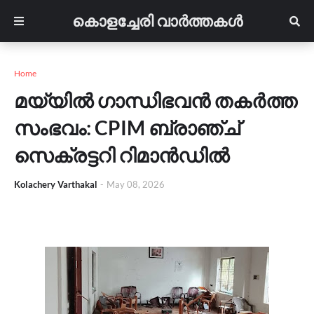
കൊളച്ചേരി വാർത്തകൾ
Home
മയ്യിൽ ഗാന്ധിഭവൻ തകർത്ത
സംഭവം: CPIM ബ്രാഞ്ച്
സെക്രട്ടറി റിമാൻഡിൽ
Kolachery Varthakal
-
May 08, 2026