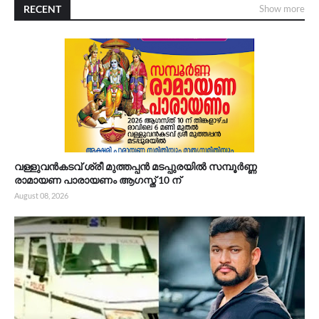
RECENT
Show more
വള്ളുവൻകടവ് ശ്രീ മുത്തപ്പൻ മടപ്പുരയിൽ സമ്പൂർണ്ണ
രാമായണ പാരായണം ആഗസ്ത് 10 ന്
August 08, 2026