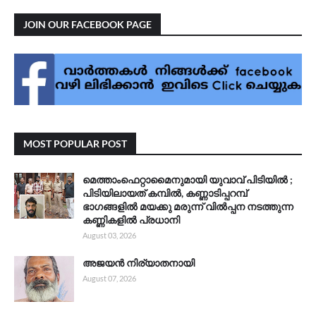
JOIN OUR FACEBOOK PAGE
MOST POPULAR POST
മെത്താംഫെറ്റാമൈനുമായി യുവാവ് പിടിയിൽ ;
പിടിയിലായത് കമ്പിൽ, കണ്ണാടിപ്പറമ്പ്
ഭാഗങ്ങളിൽ മയക്കു മരുന്ന് വിൽപ്പന നടത്തുന്ന
കണ്ണികളിൽ പ്രധാനി
August 03, 2026
അജയൻ നിര്യാതനായി
August 07, 2026