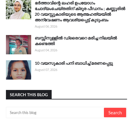
ഭർത്താവിന്റെ ലഹരി ഉപയോഗം
ചോദ്യംചെയ്തതിന് ക്രൂര പീഡനം ; കണ്ണൂരിൽ
20 വയസ്സുകാരിയുടെ ആത്മഹത്യയിൽ
അന്വേഷണം ആവശ്യപ്പെട്ട് കുടുംബം
August 06, 2026
ബസ്സിനുള്ളിൽ ഡ്രൈവറെ മരിച്ച നിലയിൽ
കണ്ടെത്തി
August 04, 2026
10 വയസുകാരി പനി ബാധിച്ച് മരണപ്പെട്ടു
August 07, 2026
SEARCH THIS BLOG