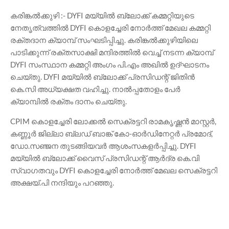
കരിങ്കൽക്കുഴി :- DYFI മയ്യിൽ ബ്ലോക്ക് കമ്മറ്റിയുടെ
നേതൃത്വത്തിൽ DYFI കൊളച്ചേരി നോർത്ത് മേഖല കമ്മറ്റി
രക്തദാന ക്യാമ്പ് സംഘടിപ്പിച്ചു. കരിങ്കൽക്കുഴിയിലെ
പാടിക്കുന്ന് രക്തസാക്ഷി മന്ദിരത്തിൽ വെച്ച് നടന്ന ക്യാമ്പ്
DYFI സംസ്ഥാന കമ്മറ്റി അംഗം പി.എം അഖിൽ ഉദ്ഘാടനം
ചെയ്തു. DYFI മയ്യിൽ ബ്ലോക്ക് പ്രസിഡന്റ് ജിതിൻ
കെ.സി അധ്യക്ഷത വഹിച്ചു. നാൽപ്പതോളം പേർ
ക്യാമ്പിൽ രക്തം ദാനം ചെയ്തു.
CPIM കൊളച്ചേരി ലോക്കൽ സെക്രട്ടറി രാമകൃഷ്ണൻ മാസ്റ്റർ,
കണ്ണൂർ ജില്ലാ ബ്ലഡ് ബാങ്ക് കോ-ഓർഡിനേറ്റർ പ്രമോദ്,
ഡോ.സഞ്ജന തുടങ്ങിയവർ ആശംസകളർപ്പിച്ചു. DYFI
മയ്യിൽ ബ്ലോക്ക്‌ വൈസ് പ്രസിഡന്റ്‌ ആർദ്ര കെ.വി
സ്വാഗതവും DYFI കൊളച്ചേരി നോർത്ത് മേഖല സെക്രട്ടറി
അക്ഷയ്.പി നന്ദിയും പറഞ്ഞു.