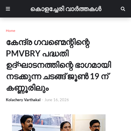
കൊളച്ചേരി വാർത്തകൾ
Home
കേന്ദ്ര ഗവണ്മെന്റിന്റെ
PMVBRY പദ്ധതി
ഉദ്‌ഘാടനത്തിന്റെ ഭാഗമായി
നടക്കുന്ന ചടങ്ങ് ജൂൺ 19 ന്
കണ്ണൂരിലും
Kolachery Varthakal
-
June 16, 2026