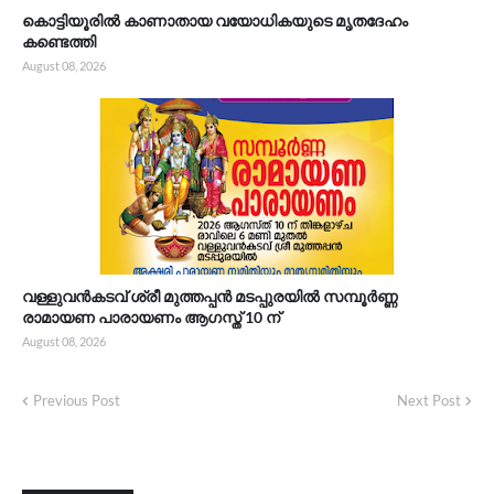
കൊട്ടിയൂരിൽ കാണാതായ വയോധികയുടെ മൃതദേഹം
കണ്ടെത്തി
August 08, 2026
വള്ളുവൻകടവ് ശ്രീ മുത്തപ്പൻ മടപ്പുരയിൽ സമ്പൂർണ്ണ
രാമായണ പാരായണം ആഗസ്ത് 10 ന്
August 08, 2026
Previous Post
Next Post