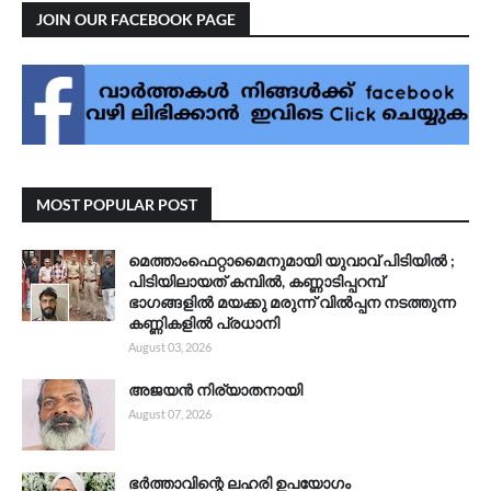
JOIN OUR FACEBOOK PAGE
MOST POPULAR POST
മെത്താംഫെറ്റാമൈനുമായി യുവാവ് പിടിയിൽ ;
പിടിയിലായത് കമ്പിൽ, കണ്ണാടിപ്പറമ്പ്
ഭാഗങ്ങളിൽ മയക്കു മരുന്ന് വിൽപ്പന നടത്തുന്ന
കണ്ണികളിൽ പ്രധാനി
August 03, 2026
അജയൻ നിര്യാതനായി
August 07, 2026
ഭർത്താവിന്റെ ലഹരി ഉപയോഗം