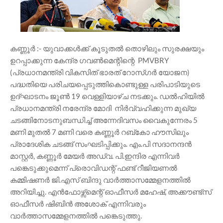
കണ്ണൂർ :- യുവാക്കൾക്ക് കൂടുതൽ തൊഴിലും സുരക്ഷയും
ഉറപ്പാക്കുന്ന കേന്ദ്ര ഗവൺമെന്റിന്റെ PMVBRY
(പ്രധാനമന്ത്രി വികസിത് ഭാരത്‌ റോസ്‌ഗർ യോജന)
പദ്ധതിയെ പരിചയപ്പെടുത്തികൊണ്ടുള്ള പരിപാടിയുടെ
ഉദ്ഘാടനം ജൂൺ 19 വെള്ളിയാഴ്ച നടക്കും. ഡൽഹിയിൽ
പ്രധാനമന്ത്രി നരേന്ദ്ര മോദി നിർവ്വഹിക്കുന്ന മുഖ്യ
ചടങ്ങിനോടനുബന്ധിച്ച് അന്നേദിവസം വൈകുന്നേരം 5
മണി മുതൽ 7 മണി വരെ കണ്ണൂർ റബ്കോ ഹൗസിലും
പ്രാദേശിക ചടങ്ങ് സംഘടിപ്പിക്കും. എം.പി സദാനന്ദൻ
മാസ്റ്റർ, കണ്ണൂർ മേയർ അഡ്വ. പി.ഇന്ദിര എന്നിവർ
പങ്കെടുക്കുമെന്ന് പ്രൊവിഡന്റ് ഫണ്ട്‌ റീജിയണൽ
കമ്മിഷണർ ജി.എസ് ബിന്ദു വാർത്താസമ്മേളനത്തിൽ
അറിയിച്ചു. എൻഫോഴ്സ്മെന്റ് ഓഫീസർ മഹേഷ്, അക്കൗണ്ട്സ്
ഓഫീസർ ഷിബിൻ അശോക് എന്നിവരും
വാർത്താസമ്മേളനത്തിൽ പങ്കെടുത്തു.