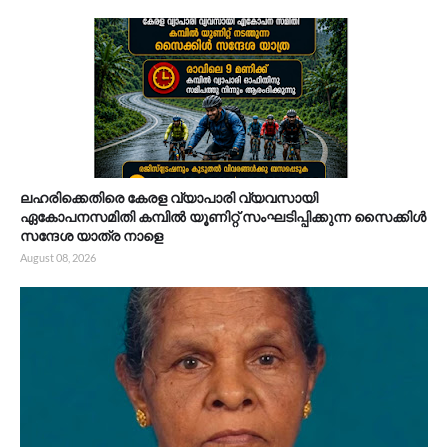
ലഹരിക്കെതിരെ കേരള വ്യാപാരി വ്യവസായി
ഏകോപനസമിതി കമ്പിൽ യൂണിറ്റ് സംഘടിപ്പിക്കുന്ന സൈക്കിൾ
സന്ദേശ യാത്ര നാളെ
August 08, 2026