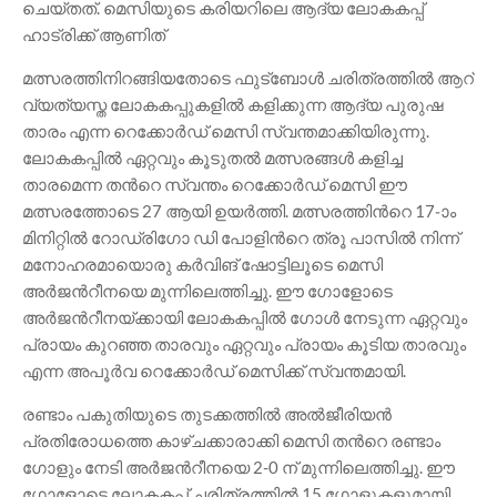
ചെയ്തത്. മെസിയുടെ കരിയറിലെ ആദ്യ ലോകകപ്പ്
ഹാട്രിക്ക് ആണിത്
മത്സരത്തിനിറങ്ങിയതോടെ ഫുട്ബോൾ ചരിത്രത്തിൽ ആറ്
വ്യത്യസ്ത ലോകകപ്പുകളിൽ കളിക്കുന്ന ആദ്യ പുരുഷ
താരം എന്ന റെക്കോർഡ് മെസി സ്വന്തമാക്കിയിരുന്നു.
ലോകകപ്പിൽ ഏറ്റവും കൂടുതൽ മത്സരങ്ങൾ കളിച്ച
താരമെന്ന തന്‍റെ സ്വന്തം റെക്കോർഡ് മെസി ഈ
മത്സരത്തോടെ 27 ആയി ഉയർത്തി. മത്സരത്തിന്‍റെ 17-ാം
മിനിറ്റിൽ റോഡ്രിഗോ ഡി പോളിന്‍റെ ത്രൂ പാസിൽ നിന്ന്
മനോഹരമായൊരു കർവിങ് ഷോട്ടിലൂടെ മെസി
അർജന്‍റീനയെ മുന്നിലെത്തിച്ചു. ഈ ഗോളോടെ
അർജന്‍റീനയ്ക്കായി ലോകകപ്പിൽ ഗോൾ നേടുന്ന ഏറ്റവും
പ്രായം കുറഞ്ഞ താരവും ഏറ്റവും പ്രായം കൂടിയ താരവും
എന്ന അപൂർവ റെക്കോർഡ് മെസിക്ക് സ്വന്തമായി.
രണ്ടാം പകുതിയുടെ തുടക്കത്തിൽ അൽജീരിയൻ
പ്രതിരോധത്തെ കാഴ്ചക്കാരാക്കി മെസി തന്‍റെ രണ്ടാം
ഗോളും നേടി അർജന്‍റീനയെ 2-0 ന് മുന്നിലെത്തിച്ചു. ഈ
ഗോളോടെ ലോകകപ്പ് ചരിത്രത്തിൽ 15 ഗോളുകളുമായി