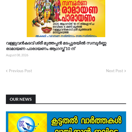
വള്ളുവൻകടവ് ശ്രീ മുത്തപ്പൻ മടപ്പുരയിൽ സമ്പൂർണ്ണ
രാമായണ പാരായണം ആഗസ്ത് 10 ന്
August 08, 2026
Previous Post
Next Post
OUR NEWS