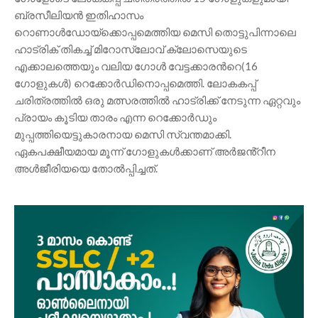
ബ്രസീലിയൻ ഇതിഹാസം
റൊണാൾഡോയ്ക്കൊപ്പമെത്തിയ മെസി തൊട്ടുപിന്നാലെ
ഹാട്രിക് തികച്ച് മിറോസ്ലോവ് ക്ലോസെയുടെ
എക്കാലത്തെയും വലിയ ഗോള്‍ വേട്ടക്കാരന്‍റെ(16
ഗോളുകള്‍) റെക്കോര്‍ഡിനൊപ്പമെത്തി. ലോകകപ്പ്
ചരിത്രത്തിൽ ഒരു മത്സരത്തിൽ ഹാട്രിക്ക് നേടുന്ന ഏറ്റവും
പ്രായം കൂടിയ താരം എന്ന റെക്കോർഡും
മുപ്പത്തിയെട്ടുകാരനായ മെസി സ്വന്തമാക്കി.
ഏകപക്ഷീയമായ മൂന്ന് ഗോളുകൾക്കാണ് അർജൻ്റീന
അൾജീരിയയെ തോൽപ്പിച്ചത്.