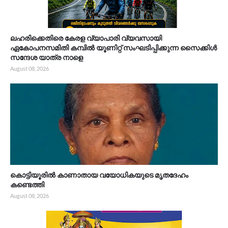
ലഹരിക്കെതിരെ കേരള വ്യാപാരി വ്യവസായി
ഏകോപനസമിതി കമ്പിൽ യൂണിറ്റ് സംഘടിപ്പിക്കുന്ന സൈക്കിൾ
സന്ദേശ യാത്ര നാളെ
August 08, 2026
കൊട്ടിയൂരിൽ കാണാതായ വയോധികയുടെ മൃതദേഹം
കണ്ടെത്തി
August 08, 2026