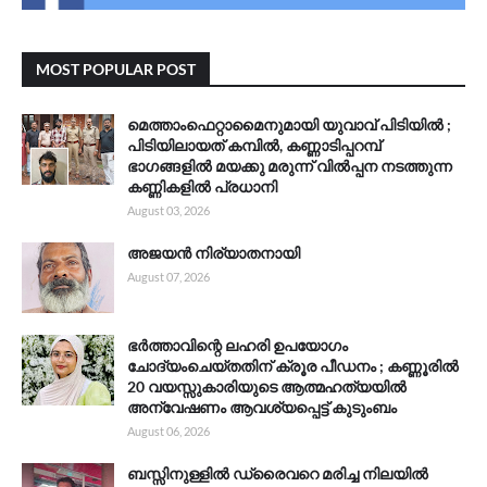
MOST POPULAR POST
മെത്താംഫെറ്റാമൈനുമായി യുവാവ് പിടിയിൽ ;
പിടിയിലായത് കമ്പിൽ, കണ്ണാടിപ്പറമ്പ്
ഭാഗങ്ങളിൽ മയക്കു മരുന്ന് വിൽപ്പന നടത്തുന്ന
കണ്ണികളിൽ പ്രധാനി
August 03, 2026
അജയൻ നിര്യാതനായി
August 07, 2026
ഭർത്താവിന്റെ ലഹരി ഉപയോഗം
ചോദ്യംചെയ്തതിന് ക്രൂര പീഡനം ; കണ്ണൂരിൽ
20 വയസ്സുകാരിയുടെ ആത്മഹത്യയിൽ
അന്വേഷണം ആവശ്യപ്പെട്ട് കുടുംബം
August 06, 2026
ബസ്സിനുള്ളിൽ ഡ്രൈവറെ മരിച്ച നിലയിൽ