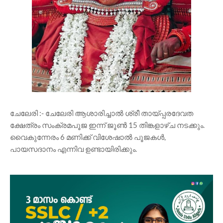
ചേലേരി :- ചേലേരി ആശാരിച്ചാൽ ശ്രീ തായ്പ്പരദേവത
ക്ഷേത്രം സംക്രമപൂജ ഇന്ന് ജൂൺ 15 തിങ്കളാഴ്ച നടക്കും.
വൈകുന്നേരം 6 മണിക്ക് വിശേഷാൽ പൂജകൾ,
പായസദാനം എന്നിവ ഉണ്ടായിരിക്കും.