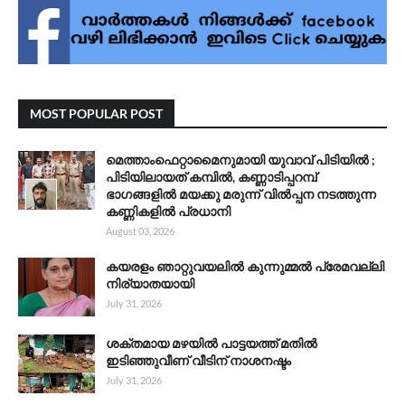
MOST POPULAR POST
മെത്താംഫെറ്റാമൈനുമായി യുവാവ് പിടിയിൽ ;
പിടിയിലായത് കമ്പിൽ, കണ്ണാടിപ്പറമ്പ്
ഭാഗങ്ങളിൽ മയക്കു മരുന്ന് വിൽപ്പന നടത്തുന്ന
കണ്ണികളിൽ പ്രധാനി
August 03, 2026
കയരളം ഞാറ്റുവയലിൽ കുന്നുമ്മൽ പ്രേമവല്ലി
നിര്യാതയായി
July 31, 2026
ശക്തമായ മഴയിൽ പാട്ടയത്ത് മതിൽ
ഇടിഞ്ഞുവീണ് വീടിന് നാശനഷ്ടം
July 31, 2026