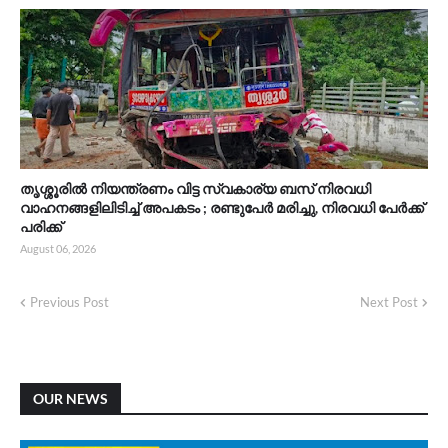
തൃശ്ശൂരിൽ നിയന്ത്രണം വിട്ട സ്വകാര്യ ബസ് നിരവധി
വാഹനങ്ങളിലിടിച്ച് അപകടം ; രണ്ടുപേർ മരിച്ചു, നിരവധി പേർക്ക്
പരിക്ക്
August 06, 2026
Previous Post
Next Post
OUR NEWS