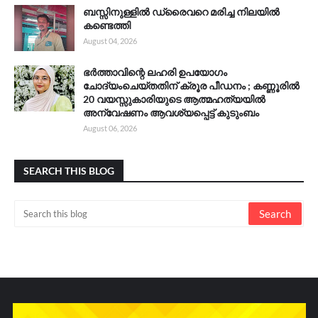
ബസ്സിനുള്ളിൽ ഡ്രൈവറെ മരിച്ച നിലയിൽ
കണ്ടെത്തി
August 04, 2026
ഭർത്താവിന്റെ ലഹരി ഉപയോഗം
ചോദ്യംചെയ്തതിന് ക്രൂര പീഡനം ; കണ്ണൂരിൽ
20 വയസ്സുകാരിയുടെ ആത്മഹത്യയിൽ
അന്വേഷണം ആവശ്യപ്പെട്ട് കുടുംബം
August 06, 2026
SEARCH THIS BLOG