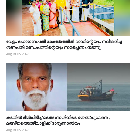
വേളം മഹാഗണപതി ക്ഷേത്രത്തിൽ റാമ്പിന്റെയും നവീകരിച്ച
ഗണപതി മണ്ഡപത്തിന്റെയും സമർപ്പണം നടന്നു
August 06, 2026
കടലിൽ മീൻപിടിച്ച് മടങ്ങുന്നതിനിടെ നെഞ്ചുവേദന ;
മത്സ്യത്തൊഴിലാളിക്ക് ദാരുണാന്ത്യം
August 06, 2026