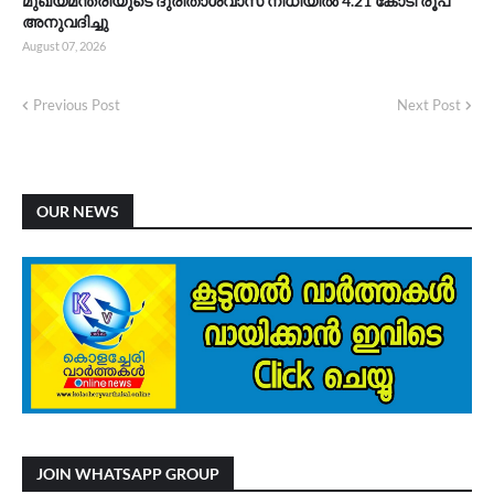
മുഖ്യമന്ത്രിയുടെ ദുരിതാശ്വാസ നിധിയിൽ 4.21 കോടി രൂപ
അനുവദിച്ചു
August 07, 2026
Previous Post
Next Post
OUR NEWS
JOIN WHATSAPP GROUP