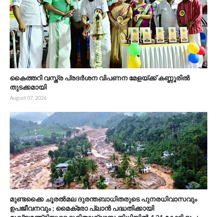
കൈത്തറി വസ്ത്ര പ്രദർശന വിപണന മേളയ്ക്ക് കണ്ണൂരിൽ
തുടക്കമായി
August 07, 2026
മുണ്ടക്കൈ ചൂരൽമല ദുരന്തബാധിതരുടെ പുനരധിവാസവും
ഉപജീവനവും ; മൈക്രോ പ്ലാൻ പദ്ധതിക്കായി