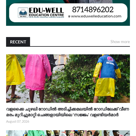
RECENT
Show more
വളക്കൈ ചുഴലി റോഡിൽ അടിച്ചിക്കമലയിൽ റോഡിലേക്ക് വീണ
മരം മുറിച്ചുമാറ്റി ചെങ്ങളായിയിലെ 'സജ്ജം' വളണ്ടിയർമാർ
August 07, 2026