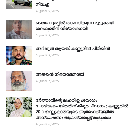
നിലച്ചു
August 09, 2026
തൈലവളപ്പിൽ താമസിക്കുന്ന മുട്ടുകണ്ടി
ശറഫുദ്ധീൻ നിര്യാതനയി
August 09, 2026
അർജുൻ ആയങ്കി കണ്ണൂരിൽ പിടിയിൽ
August 09, 2026
അജയൻ നിര്യാതനായി
August 07, 2026
ഭർത്താവിന്റെ ലഹരി ഉപയോഗം
ചോദ്യംചെയ്തതിന് ക്രൂര പീഡനം ; കണ്ണൂരിൽ
20 വയസ്സുകാരിയുടെ ആത്മഹത്യയിൽ
അന്വേഷണം ആവശ്യപ്പെട്ട് കുടുംബം
August 06, 2026