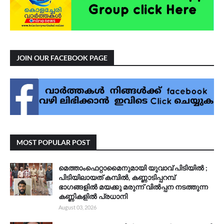
JOIN OUR FACEBOOK PAGE
MOST POPULAR POST
മെത്താംഫെറ്റാമൈനുമായി യുവാവ് പിടിയിൽ ;
പിടിയിലായത് കമ്പിൽ, കണ്ണാടിപ്പറമ്പ്
ഭാഗങ്ങളിൽ മയക്കു മരുന്ന് വിൽപ്പന നടത്തുന്ന
കണ്ണികളിൽ പ്രധാനി
August 03, 2026