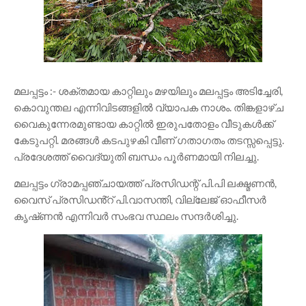
മലപ്പട്ടം :- ശക്തമായ കാറ്റിലും മഴയിലും മലപ്പട്ടം അടിച്ചേരി,
കൊവുന്തല എന്നിവിടങ്ങളിൽ വ്യാപക നാശം. തിങ്കളാഴ്ച
വൈകുന്നേരമുണ്ടായ കാറ്റിൽ ഇരുപതോളം വീടുകൾക്ക്
കേടുപറ്റി. മരങ്ങൾ കടപുഴകി വീണ് ഗതാഗതം തടസ്സപ്പെട്ടു.
പ്രദേശത്ത് വൈദ്യുതി ബന്ധം പൂർണമായി നിലച്ചു.
മലപ്പട്ടം ഗ്രാമപ്പഞ്ചായത്ത് പ്രസിഡന്റ് പി.പി ലക്ഷ്മണൻ,
വൈസ് പ്രസിഡൻ്റ് പി.വാസന്തി, വില്ലേജ് ഓഫീസർ
കൃഷ്‌ണൻ എന്നിവർ സംഭവ സ്ഥലം സന്ദർശിച്ചു.