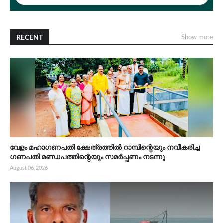
RECENT
Show more
വേളം മഹാഗണപതി ക്ഷേത്രത്തിൽ റാമ്പിന്റെയും നവീകരിച്ച
ഗണപതി മണ്ഡപത്തിന്റെയും സമർപ്പണം നടന്നു
August 06, 2026