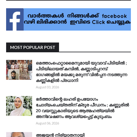
MOST POPULAR POST
മെത്താംഫെറ്റാമൈനുമായി യുവാവ് പിടിയിൽ ;
പിടിയിലായത് കമ്പിൽ, കണ്ണാടിപ്പറമ്പ്
ഭാഗങ്ങളിൽ മയക്കു മരുന്ന് വിൽപ്പന നടത്തുന്ന
കണ്ണികളിൽ പ്രധാനി
August 03, 2026
ഭർത്താവിന്റെ ലഹരി ഉപയോഗം
ചോദ്യംചെയ്തതിന് ക്രൂര പീഡനം ; കണ്ണൂരിൽ
20 വയസ്സുകാരിയുടെ ആത്മഹത്യയിൽ
അന്വേഷണം ആവശ്യപ്പെട്ട് കുടുംബം
August 06, 2026
അജയൻ നിര്യാതനായി