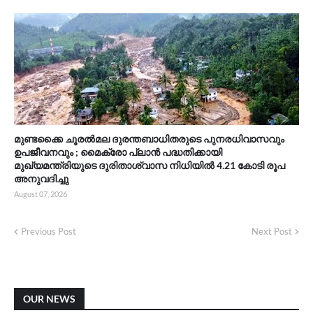
മുണ്ടക്കൈ ചൂരൽമല ദുരന്തബാധിതരുടെ പുനരധിവാസവും
ഉപജീവനവും ; മൈക്രോ പ്ലാൻ പദ്ധതിക്കായി
മുഖ്യമന്ത്രിയുടെ ദുരിതാശ്വാസ നിധിയിൽ 4.21 കോടി രൂപ
അനുവദിച്ചു
August 07, 2026
Previous Post
Next Post
OUR NEWS