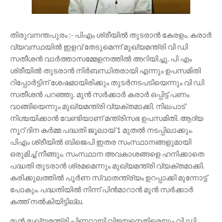
തിരുവനന്തപുരം :- പിഎം ശ്രീയിൽ തുടരാൻ കേരളം. കരാർ
വ്യവസ്ഥയിൽ ഇളവ് തേടുമെന്ന് മുഖ്യമന്ത്രി വി ഡി
സതീശൻ വാർത്താസമ്മേളനത്തിൽ അറിയിച്ചു. പി എം
ശ്രീയിൽ തുടരാൻ നിർബന്ധിതരായി എന്നും ഉപസമിതി
റിപ്പോർട്ടിന് ശേഷമായിരിക്കും തുടർനടപടിയെന്നും വി ഡി
സതീശൻ പറഞ്ഞു. മുൻ സർക്കാർ കരാർ ഒപ്പിട്ട് പണം
വാങ്ങിയെന്നും മുഖ്യമന്ത്രി വ്യക്തമാക്കി. നിലപാട്
നിശ്ചയിക്കാൻ വേണ്ടിയാണ് മന്ത്രിസഭ ഉപസമിതി. ആദ്യ
നൂറ് ദിന കർമ്മ പദ്ധതി ജൂലായ് 1 മുതൽ നടപ്പിലാക്കും.
പിഎം ശ്രീയിൽ ബിജെപി ഇതര സംസ്ഥാനങ്ങളുമായി
ഒരുമിച്ച് നീങ്ങും. സംസ്ഥാന അവകാശങ്ങളെ ഹനിക്കാതെ
പദ്ധതി തുടരാൻ ശ്രമമെന്നും മുഖ്യമന്ത്രി വ്യക്തമാക്കി.
കരിക്കുലത്തിൽ പൂർണ സ്വാതന്ത്ര്യം ഉറപ്പാക്കി മുന്നോട്ട്
പോകും. പദ്ധതിയിൽ നിന്ന് പിൻമാറാൻ മുൻ സർക്കാർ
കത്ത് നൽകിയിട്ടില്ല.
മുൻ മുഖ്യമന്ത്രി പിണറായി വിജയനെതിരെയും വി ഡി