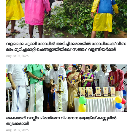
വളക്കൈ ചുഴലി റോഡിൽ അടിച്ചിക്കമലയിൽ റോഡിലേക്ക് വീണ
മരം മുറിച്ചുമാറ്റി ചെങ്ങളായിയിലെ 'സജ്ജം' വളണ്ടിയർമാർ
August 07, 2026
കൈത്തറി വസ്ത്ര പ്രദർശന വിപണന മേളയ്ക്ക് കണ്ണൂരിൽ
തുടക്കമായി
August 07, 2026