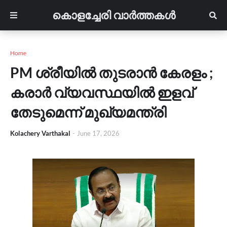
കൊളച്ചേരി വാർത്തകൾ
Home
PM ശ്രീയിൽ തുടരാൻ കേരളം ;
കരാർ വ്യവസ്ഥയിൽ ഇളവ്
തേടുമെന്ന് മുഖ്യമന്ത്രി
Kolachery Varthakal
-
June 17, 2026