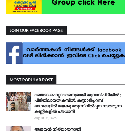
JOIN OUR FACEBOOK PAGE
MOST POPULAR POST
മെത്താംഫെറ്റാമൈനുമായി യുവാവ് പിടിയിൽ ;
പിടിയിലായത് കമ്പിൽ, കണ്ണാടിപ്പറമ്പ്
ഭാഗങ്ങളിൽ മയക്കു മരുന്ന് വിൽപ്പന നടത്തുന്ന
കണ്ണികളിൽ പ്രധാനി
August 03, 2026
അജയൻ നിര്യാതനായി