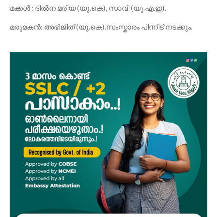
മക്കൾ : ദിൽന മരിയ (യു.കെ), സാവി (യു.എ.ഇ).
മരുമകൻ: അഭിജിത് (യു.കെ).സംസ്കാരം പിന്നീട് നടക്കും.