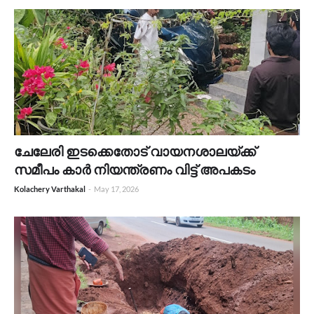
ചേലേരി ഇടക്കെതോട് വായനശാലയ്ക്ക്
സമീപം കാർ നിയന്ത്രണം വിട്ട് അപകടം
Kolachery Varthakal
-
May 17, 2026