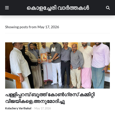
കൊളച്ചേരി വാർത്തകൾ
Showing posts from May 17, 2026
പള്ളിപ്പറമ്പ് ബൂത്ത് കോൺഗ്രസ് കമ്മിറ്റി
വിജയികളെ,അനുമോദിച്ചു
Kolachery Varthakal
-
May 17, 2026