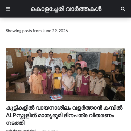
കൊളച്ചേരി വാർത്തകൾ
Showing posts from June 29, 2026
കുട്ടികളിൽ വായനാശീലം വളർത്താൻ കമ്പിൽ
ALPസ്കൂളിൽ മാതൃഭൂമി ദിനപത്ര വിതരണം
നടത്തി
Kolachery Varthakal
-
June 29, 2026