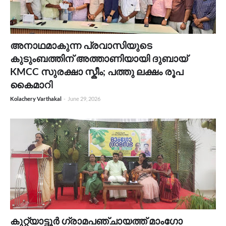
അനാഥമാകുന്ന പ്രവാസിയുടെ
കുടുംബത്തിന് അത്താണിയായി ദുബായ്
KMCC സുരക്ഷാ സ്കീം; പത്തു ലക്ഷം രൂപ
കൈമാറി
Kolachery Varthakal
-
June 29, 2026
കുറ്റ്യാട്ടൂർ ഗ്രാമപഞ്ചായത്ത് മാംഗോ