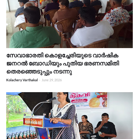
സേവാഭാരതി കൊളച്ചേരിയുടെ വാർഷിക
ജനറൽ ബോഡിയും പുതിയ ഭരണസമിതി
തെരഞ്ഞെടുപ്പും നടന്നു
Kolachery Varthakal
-
June 29, 2026