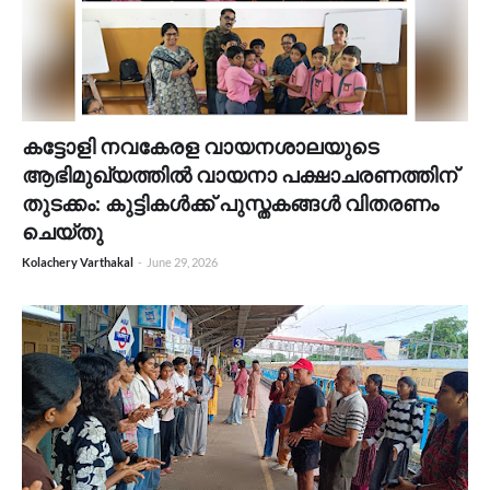
കട്ടോളി നവകേരള വായനശാലയുടെ
ആഭിമുഖ്യത്തിൽ വായനാ പക്ഷാചരണത്തിന്
തുടക്കം: കുട്ടികൾക്ക് പുസ്തകങ്ങൾ വിതരണം
ചെയ്തു
Kolachery Varthakal
-
June 29, 2026