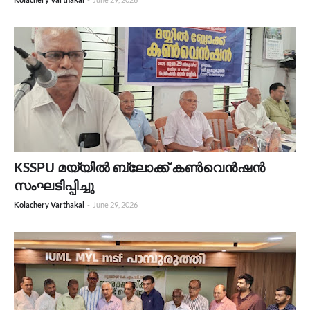
KSSPU മയ്യിൽ ബ്ലോക്ക് കൺവെൻഷൻ
സംഘടിപ്പിച്ചു
Kolachery Varthakal
-
June 29, 2026