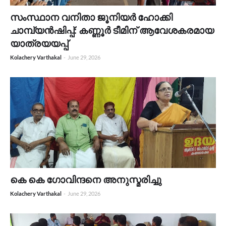
സംസ്ഥാന വനിതാ ജൂനിയർ ഹോക്കി
ചാമ്പ്യൻഷിപ്പ്: കണ്ണൂർ ടീമിന് ആവേശകരമായ
യാത്രയയപ്പ്
Kolachery Varthakal
-
June 29, 2026
കെ കെ ഗോവിന്ദനെ അനുസ്മരിച്ചു
Kolachery Varthakal
-
June 29, 2026