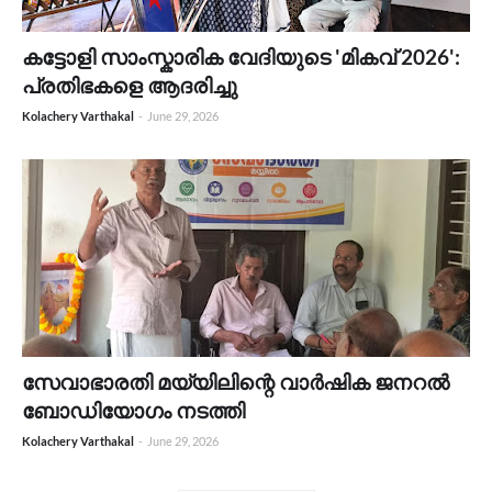
കട്ടോളി സാംസ്കാരിക വേദിയുടെ 'മികവ് 2026':
പ്രതിഭകളെ ആദരിച്ചു
Kolachery Varthakal
-
June 29, 2026
സേവാഭാരതി മയ്യിലിന്റെ വാർഷിക ജനറൽ
ബോഡിയോഗം നടത്തി
Kolachery Varthakal
-
June 29, 2026