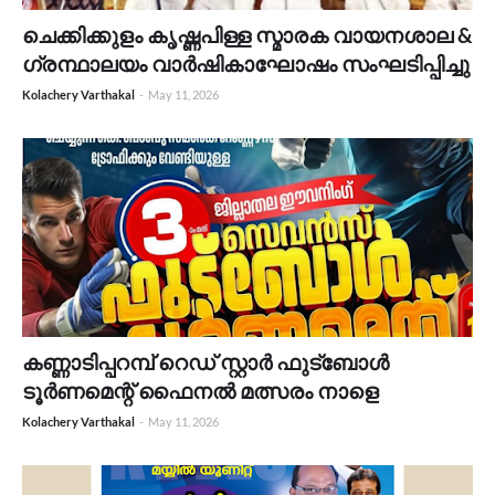
ചെക്കിക്കുളം കൃഷ്ണപിള്ള സ്മാരക വായനശാല &
ഗ്രന്ഥാലയം വാർഷികാഘോഷം സംഘടിപ്പിച്ചു
Kolachery Varthakal
-
May 11, 2026
കണ്ണാടിപ്പറമ്പ് റെഡ് സ്റ്റാർ ഫുട്ബോൾ
ടൂർണമെന്റ് ഫൈനൽ മത്സരം നാളെ
Kolachery Varthakal
-
May 11, 2026