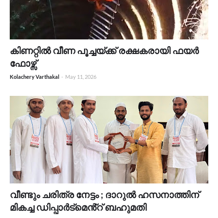
കിണറ്റിൽ വീണ പൂച്ചയ്ക്ക് രക്ഷകരായി ഫയർ
ഫോഴ്സ്
Kolachery Varthakal
-
May 11, 2026
വീണ്ടും ചരിത്ര നേട്ടം ; ദാറുൽ ഹസനാത്തിന്
മികച്ച ഡിപ്പാർട്മെൻ്റ് ബഹുമതി