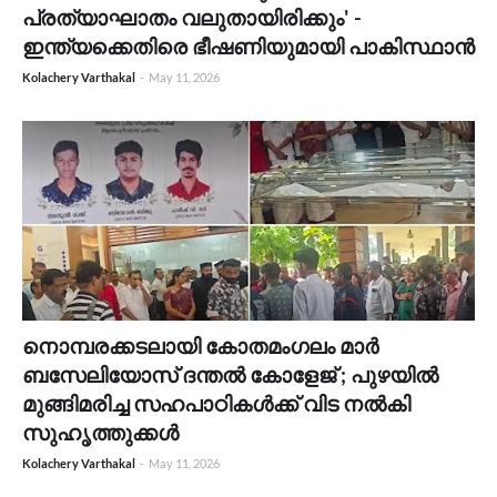
പ്രത്യാഘാതം വലുതായിരിക്കും' -
ഇന്ത്യക്കെതിരെ ഭീഷണിയുമായി പാകിസ്ഥാൻ
Kolachery Varthakal
-
May 11, 2026
നൊമ്പരക്കടലായി കോതമംഗലം മാർ
ബസേലിയോസ് ദന്തൽ കോളേജ് ; പുഴയിൽ
മുങ്ങിമരിച്ച സഹപാഠികൾക്ക് വിട നൽകി
സുഹൃത്തുക്കൾ
Kolachery Varthakal
-
May 11, 2026