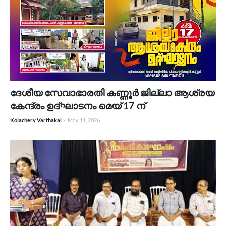
ദേശീയ സേവാഭാരതി കണ്ണൂർ ജില്ലാ ആശ്രയ
കേന്ദ്രം ഉദ്ഘാടനം മെയ് 17 ന്
Kolachery Varthakal
-
May 11, 2026