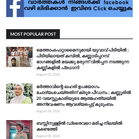
MOST POPULAR POST
മെത്താംഫെറ്റാമൈനുമായി യുവാവ് പിടിയിൽ ;
പിടിയിലായത് കമ്പിൽ, കണ്ണാടിപ്പറമ്പ്
ഭാഗങ്ങളിൽ മയക്കു മരുന്ന് വിൽപ്പന നടത്തുന്ന
കണ്ണികളിൽ പ്രധാനി
August 03, 2026
ഭർത്താവിന്റെ ലഹരി ഉപയോഗം
ചോദ്യംചെയ്തതിന് ക്രൂര പീഡനം ; കണ്ണൂരിൽ
20 വയസ്സുകാരിയുടെ ആത്മഹത്യയിൽ
അന്വേഷണം ആവശ്യപ്പെട്ട് കുടുംബം
August 06, 2026
ബസ്സിനുള്ളിൽ ഡ്രൈവറെ മരിച്ച നിലയിൽ
കണ്ടെത്തി
August 04, 2026