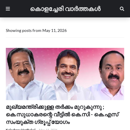
കൊളച്ചേരി വാർത്തകൾ
Showing posts from May 11, 2026
മുഖ്യമന്ത്രിക്കുള്ള തർക്കം മുറുകുന്നു ;
കെ.സുധാകരന്റെ വീട്ടിൽ കെ.സി - കെ.എസ്
സംയുക്ത ഗ്രൂപ്പ് യോഗം
Kolachery Varthakal
-
May 11, 2026