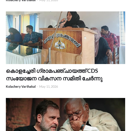
കൊളച്ചേരി ഗ്രാമപഞ്ചായത്ത് CDS
സംയോജന വികസന സമിതി ചേർന്നു
Kolachery Varthakal
-
May 11, 2026