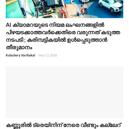
AI ക്യാമറയുടെ നിയമ ലംഘനങ്ങളിൽ
പിഴയടക്കാത്തവർക്കെതിരെ വരുന്നത് കടുത്ത
നടപടി ; കരിമ്പട്ടികയിൽ ഉൾപ്പെടുത്താൻ
തീരുമാനം
Kolachery Varthakal
-
May 11, 2026
കണ്ണൂരിൽ ട്രെയിനിന് നേരെ വീണ്ടും കല്ലേറ്