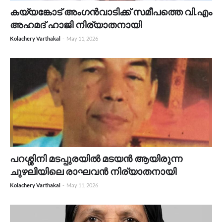
കയ്യങ്കോട് അംഗൻവാടിക്ക് സമീപത്തെ വി.എം
അഹമദ് ഹാജി നിര്യാതനായി
Kolachery Varthakal
-
May 11, 2026
പറശ്ശിനി മടപ്പുരയിൽ മടയൻ ആയിരുന്ന
ചുഴലിയിലെ രാഘവൻ നിര്യാതനായി
Kolachery Varthakal
-
May 11, 2026