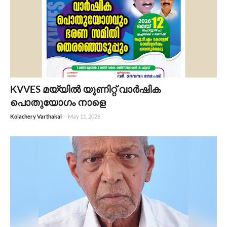
KVVES മയ്യിൽ യൂണിറ്റ് വാർഷിക
പൊതുയോഗം നാളെ
Kolachery Varthakal
-
May 11, 2026