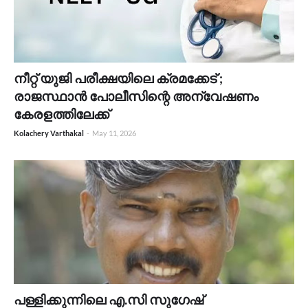
നീറ്റ് യുജി പരീക്ഷയിലെ ക്രമക്കേട് ;
രാജസ്ഥാൻ പോലീസിന്റെ അന്വേഷണം
കേരളത്തിലേക്ക്
Kolachery Varthakal
-
May 11, 2026
പള്ളിക്കുന്നിലെ എ.സി സുഗേഷ്