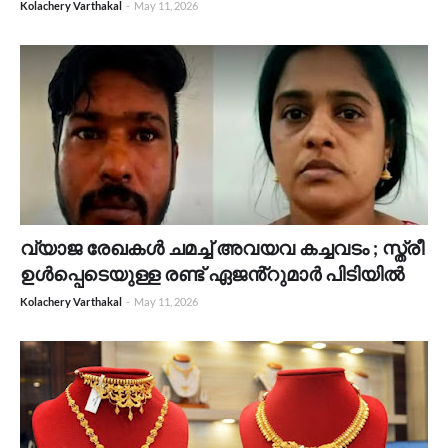
Kolachery Varthakal
-
May 11, 2026
വ്യാജ രേഖകൾ ചമച്ച് അവയവ കച്ചവടം ; സ്ത്രീ
ഉൾപ്പെടെയുള്ള രണ്ട് ഏജൻ്റുമാർ പിടിയിൽ
Kolachery Varthakal
-
May 11, 2026