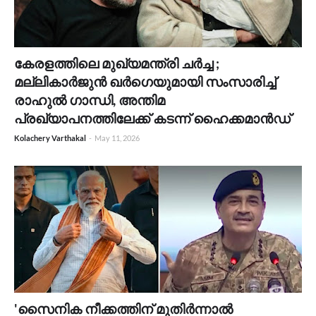
കേരളത്തിലെ മുഖ്യമന്ത്രി ചർച്ച ;
മല്ലികാർജുൻ ഖർഗെയുമായി സംസാരിച്ച്
രാഹുൽ ഗാന്ധി, അന്തിമ
പ്രഖ്യാപനത്തിലേക്ക് കടന്ന് ഹൈക്കമാൻഡ്
Kolachery Varthakal
-
May 11, 2026
'സൈനിക നീക്കത്തിന് മുതിർന്നാൽ