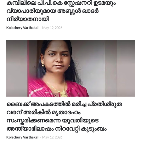
കമ്പിലിലെ പി.പി.കെ സ്റ്റേഷനറി ഉടമയും
വ്യാപാരിയുമായ അബ്ദുൾ ഖാദർ
നിര്യാതനായി
Kolachery Varthakal
-
May 12, 2026
ബൈക്ക് അപകടത്തിൽ മരിച്ച പ്രതിശ്രുത
വരന് അരികിൽ മൃതദേഹം
സംസ്കരിക്കണമെന്ന യുവതിയുടെ
അന്ത്യാഭിലാഷം നിറവേറ്റി കുടുംബം
Kolachery Varthakal
-
May 12, 2026