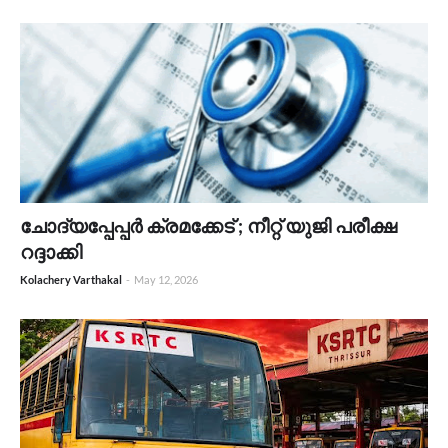
ചോദ്യപ്പേപ്പർ ക്രമക്കേട് ; നീറ്റ് യുജി പരീക്ഷ
റദ്ദാക്കി
Kolachery Varthakal
-
May 12, 2026