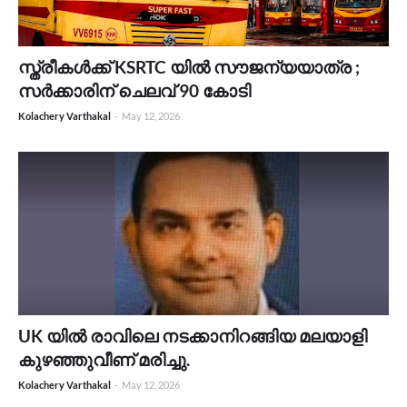
സ്ത്രീകൾക്ക് KSRTC യിൽ സൗജന്യയാത്ര ;
സർക്കാരിന് ചെലവ് 90 കോടി
Kolachery Varthakal
-
May 12, 2026
UK യിൽ രാവിലെ നടക്കാനിറങ്ങിയ മലയാളി
കുഴഞ്ഞുവീണ് മരിച്ചു.
Kolachery Varthakal
-
May 12, 2026