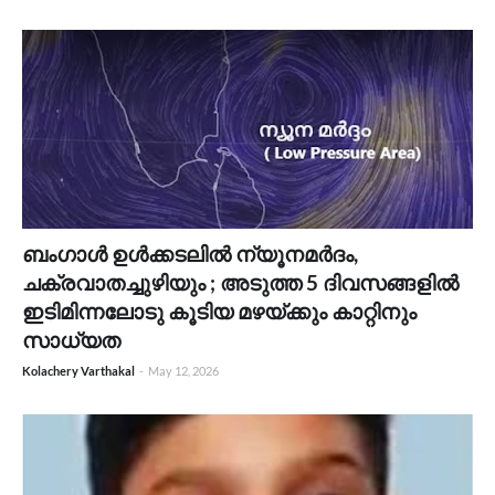
ബംഗാൾ ഉൾക്കടലിൽ ന്യൂനമർദം,
ചക്രവാതച്ചുഴിയും ; അടുത്ത 5 ദിവസങ്ങളിൽ
ഇടിമിന്നലോടു കൂടിയ മഴയ്ക്കും കാറ്റിനും
സാധ്യത
Kolachery Varthakal
-
May 12, 2026