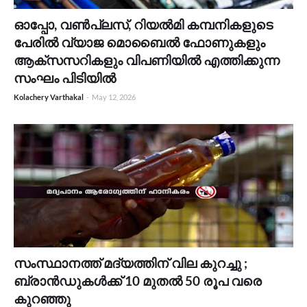
ഓപ്പോ, വൺപ്ലസ്, റിയൽമി കമ്പനികളുടെ
പേരിൽ വ്യാജ മൊബൈൽ ഫോണുകളും
ആക്സസറികളും വിപണിയിൽ എത്തിക്കുന്ന
സംഘം പിടിയിൽ
Kolachery Varthakal
-
May 12, 2026
സംസ്ഥാനത്ത് മദ്യത്തിന് വില കുറച്ചു ;
ബ്രാൻഡുകൾക്ക് 10 മുതൽ 50 രൂപ വരെ
കുറഞ്ഞു