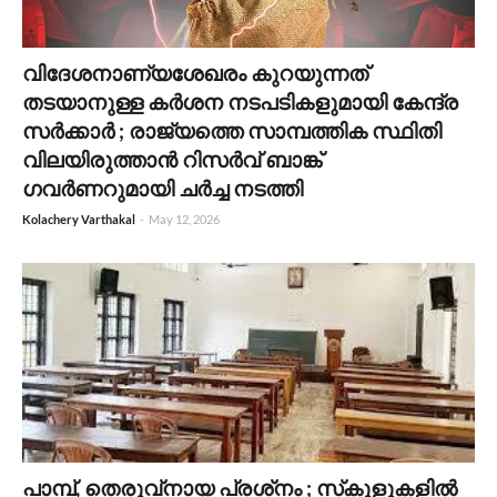
വിദേശനാണ്യശേഖരം കുറയുന്നത്
തടയാനുള്ള കർശന നടപടികളുമായി കേന്ദ്ര
സർക്കാർ ; രാജ്യത്തെ സാമ്പത്തിക സ്ഥിതി
വിലയിരുത്താൻ റിസർവ് ബാങ്ക്
ഗവർണറുമായി ചർച്ച നടത്തി
Kolachery Varthakal
-
May 12, 2026
പാമ്പ്, തെരുവ്നായ പ്രശ്‌നം ; സ്‌കൂളുകളിൽ