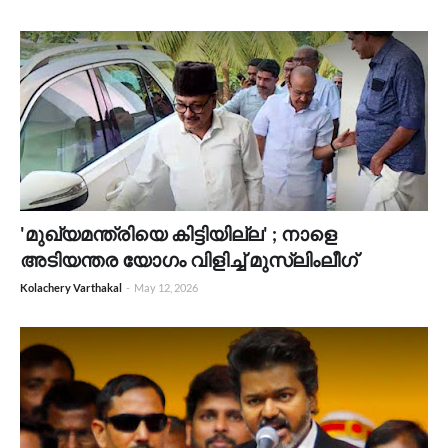
'മുഖ്യമന്ത്രിയെ കിട്ടിയില്ല' ; നാളെ
അടിയന്തര യോഗം വിളിച്ച് മുസ്ലിംലീഗ്
Kolachery Varthakal
-
May 12, 2026