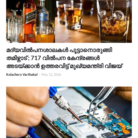
മദ്യവിൽപനശാലകൾ പൂട്ടാനൊരുങ്ങി
തമിഴ്നാട് ; 717 വിൽപന കേന്ദ്രങ്ങൾ
അടയ്ക്കാൻ ഉത്തരവിട്ട് മുഖ്യമന്ത്രി വിജയ്
Kolachery Varthakal
-
May 12, 2026