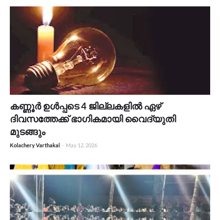
കണ്ണൂർ ഉൾപ്പടെ 4 ജില്ലകളിൽ ഏഴ്
ദിവസത്തേക്ക് ഭാഗികമായി വൈദ്യുതി
മുടങ്ങും
Kolachery Varthakal
-
May 12, 2026