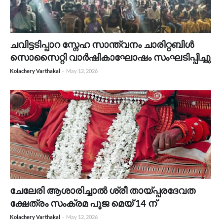
ചവിട്ടടിപ്പാറ സ്നേഹ സാന്ത്വനം ചാരിറ്റബിൾ
സൊസൈറ്റി വാർഷികാഘോഷം സംഘടിപ്പിച്ചു
Kolachery Varthakal
-
May 12, 2026
ചേലേരി ആശാരിച്ചാൽ ശ്രീ തായ്പ്പരദേവത
ക്ഷേത്രം സംക്രമ പൂജ മെയ് 14 ന്
Kolachery Varthakal
-
May 12, 2026