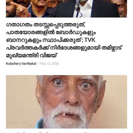
ഗതാഗതം തടസ്സപ്പെടുത്തരുത്,
പാതയോരങ്ങളിൽ ബോർഡുകളും
ബാനറുകളും സ്ഥാപിക്കരുത് ; TVK
പ്രവർത്തകർക്ക് നിർദേശങ്ങളുമായി തമിഴ്നാട്
മുഖ്യമന്ത്രി വിജയ്
Kolachery Varthakal
-
May 12, 2026