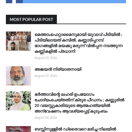
MOST POPULAR POST
മെത്താംഫെറ്റാമൈനുമായി യുവാവ് പിടിയിൽ ;
പിടിയിലായത് കമ്പിൽ, കണ്ണാടിപ്പറമ്പ്
ഭാഗങ്ങളിൽ മയക്കു മരുന്ന് വിൽപ്പന നടത്തുന്ന
കണ്ണികളിൽ പ്രധാനി
August 03, 2026
അജയൻ നിര്യാതനായി
August 07, 2026
ഭർത്താവിന്റെ ലഹരി ഉപയോഗം
ചോദ്യംചെയ്തതിന് ക്രൂര പീഡനം ; കണ്ണൂരിൽ
20 വയസ്സുകാരിയുടെ ആത്മഹത്യയിൽ
അന്വേഷണം ആവശ്യപ്പെട്ട് കുടുംബം
August 06, 2026
ബസ്സിനുള്ളിൽ ഡ്രൈവറെ മരിച്ച നിലയിൽ