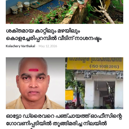
ശക്തമായ കാറ്റിലും മഴയിലും
കൊളച്ചേരിപ്പറമ്പിൽ വീടിന് നാശനഷ്ടം
Kolachery Varthakal
-
May 12, 2026
ഓട്ടോ ഡ്രൈവറെ പഞ്ചായത്ത് ഓഫീസിന്റെ
ഗോവണിപ്പടിയിൽ തൂങ്ങിമരിച്ച നിലയിൽ