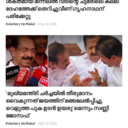
ശക്തമായ മിന്നലിൽ വീടിന്റെ ചുമരിലെ കല്ല്
ദേഹത്തേക്ക് തെറിച്ചുവീണ് ഗൃഹനാഥന്
പരിക്കേറ്റു
Kolachery Varthakal
-
May 12, 2026
'മുഖ്യമന്ത്രി ചർച്ചയിൽ തീരുമാനം
വൈകുന്നത് ജയത്തിന് മങ്ങലേൽപ്പിച്ചു,
വെളുത്ത പുക ഉടൻ ഉയരു'മെന്നും സണ്ണി
ജോസഫ്
Kolachery Varthakal
-
May 12, 2026