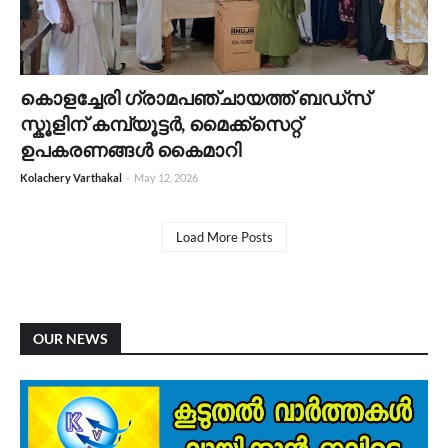
കൊളച്ചേരി ഗ്രാമപഞ്ചായത്ത് ബഡ്സ്
സ്കൂളിന് കമ്പ്യൂട്ടർ, മൈക്ക്സെറ്റ്
ഉപകരണങ്ങൾ കൈമാറി
Kolachery Varthakal
-
May 12, 2026
Load More Posts
OUR NEWS