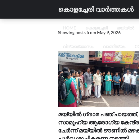
കൊളച്ചേരി വാർത്തകൾ
HOME
കൊളച്ചേരി
മയ്യിൽ
Showing posts from May 9, 2026
വിദ്യാഭ്യാസം
വാണിജ്യം
C
മയ്യിൽ ഗ്രാമ പഞ്ചായത്ത്,
സാമൂഹ്യ ആരോഗ്യ കേന്ദ്ര
ചേർന്ന് മയ്യിൽ ടൗണിൽ മഴക
പൂർവ ശുചീകരണ നടത്തി