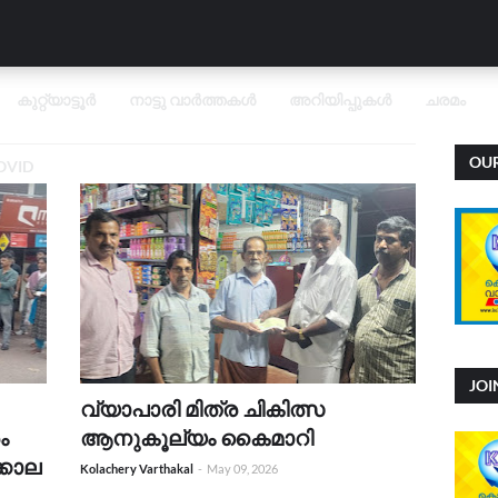
കുറ്റ്യാട്ടൂർ
നാട്ടു വാർത്തകൾ
അറിയിപ്പുകൾ
ചരമം
OU
OVID
JO
വ്യാപാരി മിത്ര ചികിത്സ
ം
ആനുകൂല്യം കൈമാറി
്കാല
Kolachery Varthakal
-
May 09, 2026