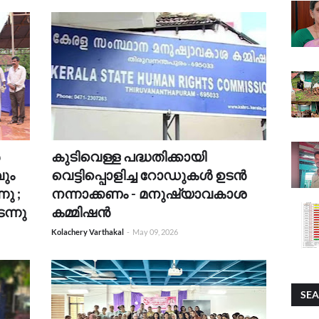
കുടിവെള്ള പദ്ധതിക്കായി
വും
വെട്ടിപ്പൊളിച്ച റോഡുകൾ ഉടൻ
നു ;
നന്നാക്കണം - മനുഷ്യാവകാശ
ന്നു
കമ്മിഷൻ
Kolachery Varthakal
-
May 09, 2026
SEA