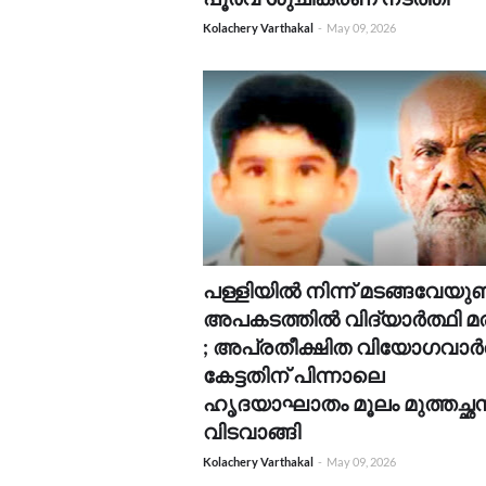
Kolachery Varthakal
-
May 09, 2026
പള്ളിയിൽ നിന്ന് മടങ്ങവേയു
അപകടത്തിൽ വിദ്യാർത്ഥി മരി
; അപ്രതീക്ഷിത വിയോഗവാർ
കേട്ടതിന് പിന്നാലെ
ഹൃദയാഘാതം മൂലം മുത്തച്ഛ
വിടവാങ്ങി
Kolachery Varthakal
-
May 09, 2026