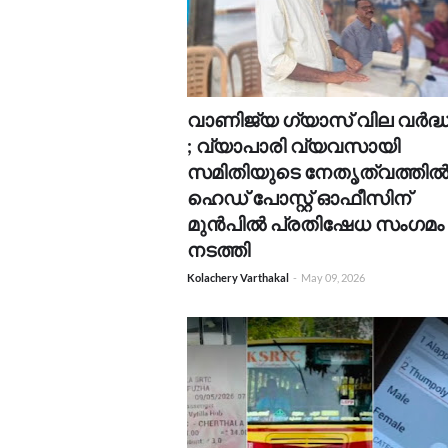
വാണിജ്യ ഗ്യാസ് വില വർദ്
; വ്യാപാരി വ്യവസായി
സമിതിയുടെ നേതൃത്വത്തി
ഹെഡ് പോസ്റ്റ് ഓഫീസിന്
മുൻപിൽ പ്രതിഷേധ സംഗമം
നടത്തി
Kolachery Varthakal
-
May 09, 2026