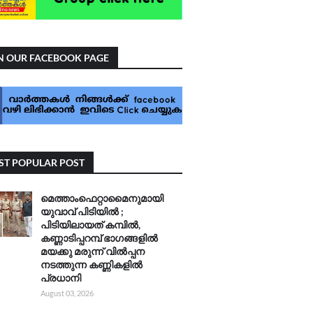
N OUR FACEBOOK PAGE
T POPULAR POST
മെത്താംഫെറ്റാമൈനുമായി
യുവാവ് പിടിയിൽ ;
പിടിയിലായത് കമ്പിൽ,
കണ്ണാടിപ്പറമ്പ് ഭാഗങ്ങളിൽ
മയക്കു മരുന്ന് വിൽപ്പന
നടത്തുന്ന കണ്ണികളിൽ
പ്രധാനി
August 03, 2026