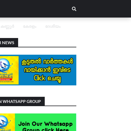
കണ്ണൂർ
കേരളം
ദേശീയം
R NEWS
IN WHATSAPP GROUP