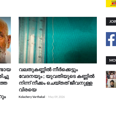
JOI
MOS
ണ്ടായ
വലതുകണ്ണിൽ നീർക്കെട്ടും
ച്ചു
വേദനയും ; യുവതിയുടെ കണ്ണിൽ
ത്ത
നിന്ന് നീക്കം ചെയ്തത് ജീവനുള്ള
വിരയെ
നും
Kolachery Varthakal
-
May 09, 2026