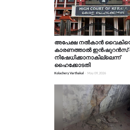
അപേക്ഷ നൽകാൻ വൈകിയെ
കാരണത്താൽ ഇൻഷുറൻസ് 
നിഷേധിക്കാനാകില്ലെന്ന്
ഹൈക്കോടതി
Kolachery Varthakal
-
May 09, 2026