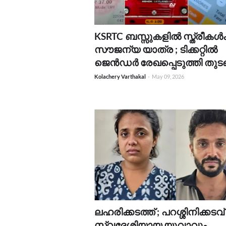
KSRTC ബസ്സുകളിൽ സ്ത്രീകൾക്
സൗജന്യ യാത്ര ; ടിക്കറ്റിൽ
ജെൻഡർ രേഖപ്പെടുത്തി തുടങ
Kolachery Varthakal
-
May 09, 2026
ലഹരിക്കടത്ത് ; പറശ്ശിനിക്കടവ്
സ്വദേശിയായ യുവാവും