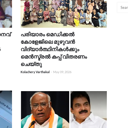
ധനവ്
പരിയാരം മെഡിക്കൽ
കോളേജിലെ മുഴുവൻ
ൽ
വിദ്യാർത്ഥിനികൾക്കും
മെൻസ്ട്രൽ കപ്പ് വിതരണം
ചെയ്തു
Kolachery Varthakal
-
May 09, 2026