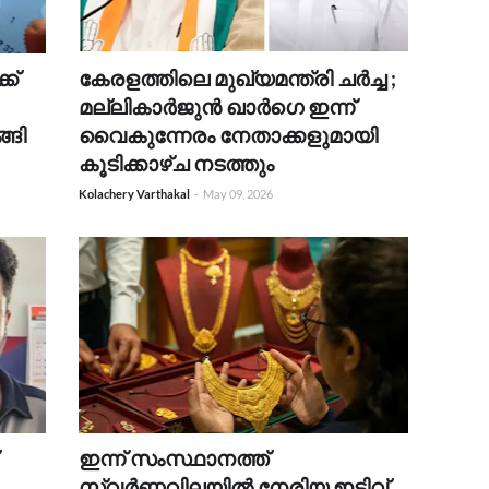
ക്
കേരളത്തിലെ മുഖ്യമന്ത്രി ചർച്ച ;
മല്ലികാർജുൻ ഖാർഗെ ഇന്ന്
്ങി
വൈകുന്നേരം നേതാക്കളുമായി
കൂടിക്കാഴ്‌ച നടത്തും
Kolachery Varthakal
-
May 09, 2026
ഇന്ന് സംസ്ഥാനത്ത്
സ്വർണ്ണവിലയിൽ നേരിയ ഇടിവ്