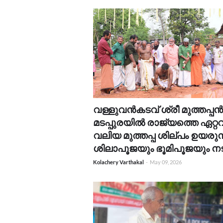
വള്ളുവൻകടവ് ശ്രീ മുത്തപ്പൻ
മടപ്പുരയിൽ രാജ്യത്തെ ഏറ്റ
വലിയ മുത്തപ്പ ശില്പം ഉയരുന്
ശിലാപൂജയും ഭൂമിപൂജയും നട
Kolachery Varthakal
-
May 09, 2026