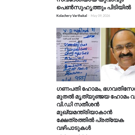
പെൺസുഹൃത്തും പിടിയിൽ
Kolachery Varthakal
-
May 09, 2026
ഗണപതി ഹോമം, ഭഗവതിസേ
മുതൽ മൃത്യുഞ്ജയ ഹോമം വ
വി.ഡി സതീശൻ
മുഖ്യമന്ത്രിയാകാൻ
ക്ഷേത്രത്തിൽ പ്രത്യേക
വഴിപാടുകൾ