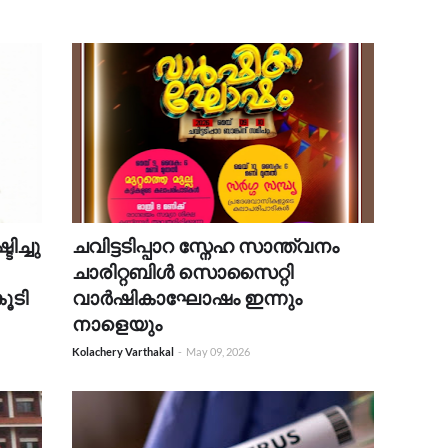
ിച്ചു
ചവിട്ടടിപ്പാറ സ്നേഹ സാന്ത്വനം
ചാരിറ്റബിൾ സൊസൈറ്റി
ൂടി
വാർഷികാഘോഷം ഇന്നും
നാളെയും
Kolachery Varthakal
-
May 09, 2026