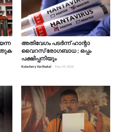
ന്ന
അതിവേഗം പടർന്ന് ഹാന്റാ
തുക
വൈറസ് രോഗബാധ ; ഒപ്പം
പക്ഷിപ്പനിയും
Kolachery Varthakal
-
May 09, 2026